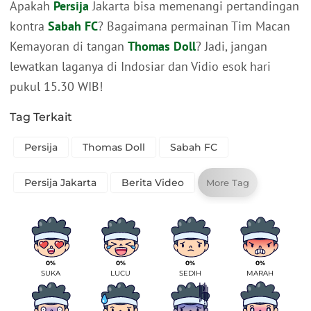
Apakah
Persija
Jakarta bisa memenangi pertandingan
kontra
Sabah FC
? Bagaimana permainan Tim Macan
Kemayoran di tangan
Thomas Doll
? Jadi, jangan
lewatkan laganya di Indosiar dan Vidio esok hari
pukul 15.30 WIB!
Tag Terkait
Persija
Thomas Doll
Sabah FC
Persija Jakarta
Berita Video
More Tag
0%
0%
0%
0%
SUKA
LUCU
SEDIH
MARAH