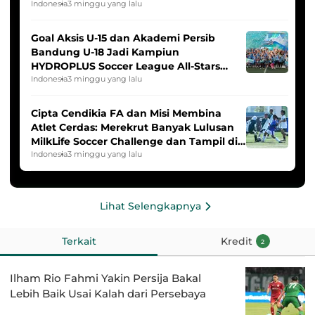
Indonesia
3 minggu yang lalu
Goal Aksis U-15 dan Akademi Persib
Bandung U-18 Jadi Kampiun
HYDROPLUS Soccer League All-Stars
2025/2026
Indonesia
3 minggu yang lalu
Cipta Cendikia FA dan Misi Membina
Atlet Cerdas: Merekrut Banyak Lulusan
MilkLife Soccer Challenge dan Tampil di
HYDROPLUS Soccer League
Indonesia
3 minggu yang lalu
Lihat Selengkapnya
Terkait
Kredit
2
Ilham Rio Fahmi Yakin Persija Bakal
Lebih Baik Usai Kalah dari Persebaya