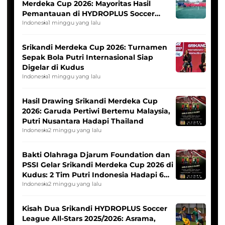
Merdeka Cup 2026: Mayoritas Hasil
Pemantauan di HYDROPLUS Soccer
League
Indonesia
1 minggu yang lalu
Srikandi Merdeka Cup 2026: Turnamen
Sepak Bola Putri Internasional Siap
Digelar di Kudus
Indonesia
1 minggu yang lalu
Hasil Drawing Srikandi Merdeka Cup
2026: Garuda Pertiwi Bertemu Malaysia,
Putri Nusantara Hadapi Thailand
Indonesia
2 minggu yang lalu
Bakti Olahraga Djarum Foundation dan
PSSI Gelar Srikandi Merdeka Cup 2026 di
Kudus: 2 Tim Putri Indonesia Hadapi 6
Tim Asia
Indonesia
2 minggu yang lalu
Kisah Dua Srikandi HYDROPLUS Soccer
League All-Stars 2025/2026: Asrama,