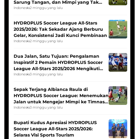
Sarung Tangan, dan Mimpi yang Tak
Pernah Padam
Indonesia
2 minggu yang lalu
HYDROPLUS Soccer League All-Stars
2025/2026: Tak Sekadar Ajang Berburu
Gelar, Konsistensi Jadi Kunci Pembinaan
Indonesia
2 minggu yang lalu
Dua Jalan, Satu Tujuan: Pengalaman
Inspiratif 2 Pemain HYDROPLUS Soccer
League All-Stars 2025/2026 Mengikuti
Seleksi Timnas Indonesia Putri
Indonesia
3 minggu yang lalu
Sepak Terjang Albianca Raula di
HYDROPLUS Soccer League: Menemukan
Jalan untuk Mengejar Mimpi ke Timnas
Indonesia Putri
Indonesia
3 minggu yang lalu
Bupati Kudus Apresiasi HYDROPLUS
Soccer League All-Stars 2025/2026:
Selaras Visi Sports Tourism