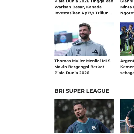
Piala Dunia 2026 Tinggalkan
Gianni
Warisan Besar, Kanada
Minta 
Investasikan Rp17,9 Triliun
Ngotot
untuk Olahraga Terbesar
Belum
Sepanjang Sejarah
Thomas Muller Menilai MLS
Argent
Makin Bergengsi Berkat
Kemen
Piala Dunia 2026
sebaga
Bola
BRI SUPER LEAGUE