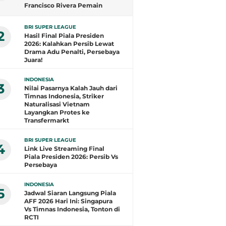
Francisco Rivera Pemain
Terbaik, Arlyansyah Bersinar,
Gustavo Henrique Top Skor
BRI SUPER LEAGUE
2
Hasil Final Piala Presiden
2026: Kalahkan Persib Lewat
Drama Adu Penalti, Persebaya
Juara!
INDONESIA
3
Nilai Pasarnya Kalah Jauh dari
Timnas Indonesia, Striker
Naturalisasi Vietnam
Layangkan Protes ke
Transfermarkt
BRI SUPER LEAGUE
4
Link Live Streaming Final
Piala Presiden 2026: Persib Vs
Persebaya
INDONESIA
5
Jadwal Siaran Langsung Piala
AFF 2026 Hari Ini: Singapura
Vs Timnas Indonesia, Tonton di
RCTI