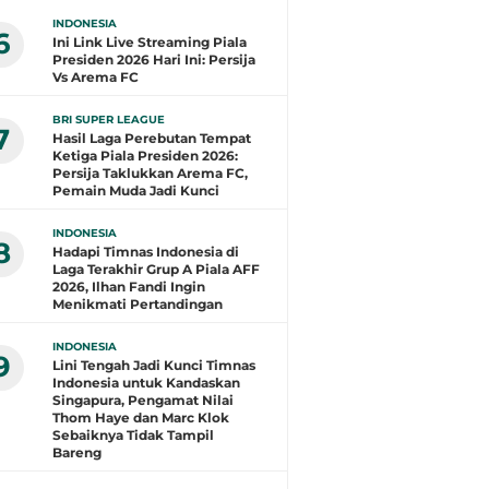
INDONESIA
6
Ini Link Live Streaming Piala
Presiden 2026 Hari Ini: Persija
Vs Arema FC
BRI SUPER LEAGUE
7
Hasil Laga Perebutan Tempat
Ketiga Piala Presiden 2026:
Persija Taklukkan Arema FC,
Pemain Muda Jadi Kunci
INDONESIA
8
Hadapi Timnas Indonesia di
Laga Terakhir Grup A Piala AFF
2026, Ilhan Fandi Ingin
Menikmati Pertandingan
INDONESIA
9
Lini Tengah Jadi Kunci Timnas
Indonesia untuk Kandaskan
Singapura, Pengamat Nilai
Thom Haye dan Marc Klok
Sebaiknya Tidak Tampil
Bareng