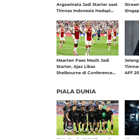
Argawinata Jadi Starter saat
Stream
Timnas Indonesia Hadapi
Singap
Singapura di Piala AFF 2026:
Indone
Pengalaman Jadi Kunci
Maarten Paes Masih Jadi
Jelang
Starter, Ajax Libas
Timnas
Shelbourne di Conference
AFF 20
League
Harus
Herdma
PIALA DUNIA
Tidak 