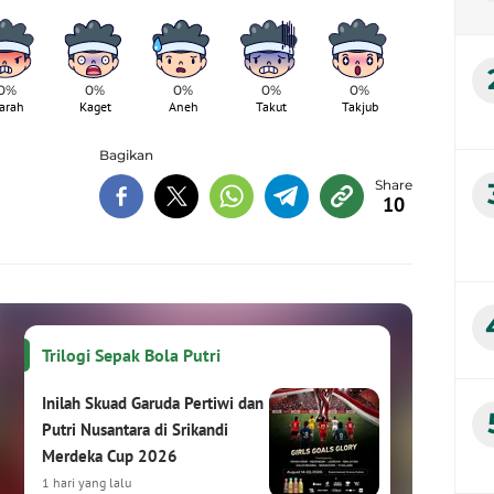
0%
0%
0%
0%
0%
arah
Kaget
Aneh
Takut
Takjub
Bagikan
10
Trilogi Sepak Bola Putri
Inilah Skuad Garuda Pertiwi dan
Putri Nusantara di Srikandi
Merdeka Cup 2026
1 hari yang lalu