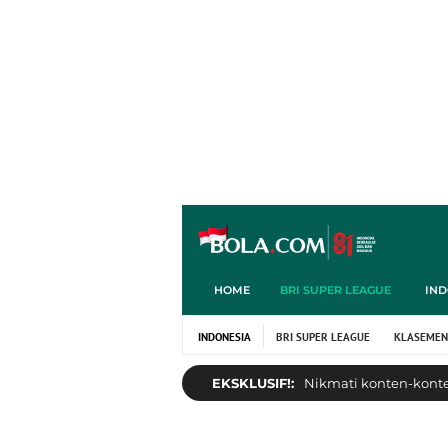
HOME
BRI SUPER LEAGUE
IND
INDONESIA
BRI SUPER LEAGUE
KLASEMEN
EKSKLUSIF!:
Nikmati konten-konten