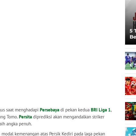
5 
Be
Pi
Sp
Ju
us saat menghadapi
Persebaya
di pekan kedua
BRI Liga 1
,
Bung Tomo.
Persita
diprediksi akan mengandalkan striker
ih angka penuh.
n modal kemenangan atas Persik Kediri pada laga pekan