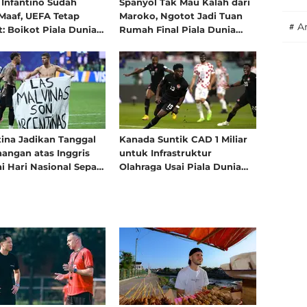
 Infantino Sudah
Spanyol Tak Mau Kalah dari
Stars 2025/2026 Mengikuti
2 minggu yang lalu
Maaf, UEFA Tetap
Maroko, Ngotot Jadi Tuan
Seleksi Timnas Indonesia Putri
#
A
: Boikot Piala Dunia
Rumah Final Piala Dunia
 Dicabut
2030
Sepak Terjang Albianca Raula di
HYDROPLUS Soccer League:
Menemukan Jalan untuk
Mengejar Mimpi ke Timnas
3 minggu yang lalu
Indonesia Putri
Bupati Kudus Apresiasi
ina Jadikan Tanggal
Kanada Suntik CAD 1 Miliar
angan atas Inggris
HYDROPLUS Soccer League All-
untuk Infrastruktur
i Hari Nasional Sepak
Olahraga Usai Piala Dunia
Stars 2025/2026: Selaras Visi
2026
Sports Tourism
3 minggu yang lalu
Goal Aksis U-15 dan Akademi
Persib Bandung U-18 Jadi
Kampiun HYDROPLUS Soccer
League All-Stars 2025/2026
3 minggu yang lalu