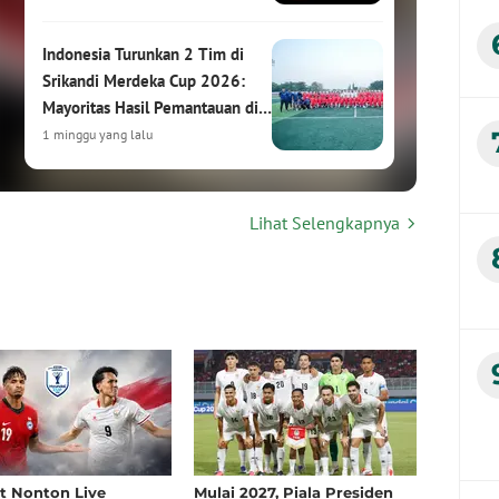
Indonesia Turunkan 2 Tim di
Srikandi Merdeka Cup 2026:
Mayoritas Hasil Pemantauan di
HYDROPLUS Soccer League
1 minggu yang lalu
Srikandi Merdeka Cup 2026:
Lihat Selengkapnya
Turnamen Sepak Bola Putri
Internasional Siap Digelar di
Kudus
1 minggu yang lalu
Hasil Drawing Srikandi Merdeka
Cup 2026: Garuda Pertiwi
Bertemu Malaysia, Putri
Nusantara Hadapi Thailand
2 minggu yang lalu
Bakti Olahraga Djarum
t Nonton Live
Mulai 2027, Piala Presiden