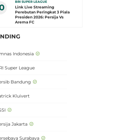
BRI SUPER LEAGUE
10
Link Live Streaming
Perebutan Peringkat 3 Piala
Presiden 2026: Persija Vs
Arema FC
ENDING
imnas Indonesia
RI Super League
ersib Bandung
trick Kluivert
SSI
rsija Jakarta
ersebaya Surabaya