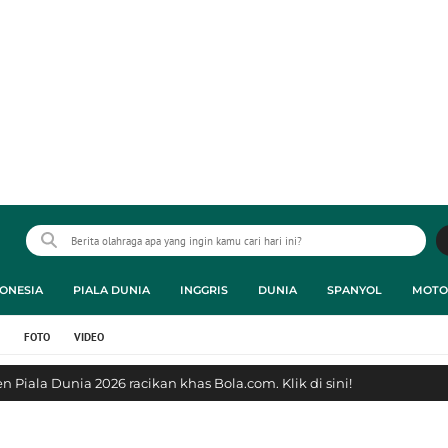
ONESIA
PIALA DUNIA
INGGRIS
DUNIA
SPANYOL
MOTO
FOTO
VIDEO
 Piala Dunia 2026 racikan khas Bola.com. Klik di sini!