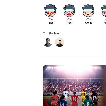
0%
0%
0%
Suka
Lucu
Sedih
M
Tim Redaksi