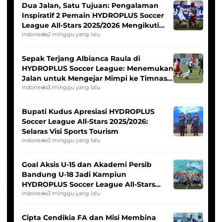
Dua Jalan, Satu Tujuan: Pengalaman
Inspiratif 2 Pemain HYDROPLUS Soccer
League All-Stars 2025/2026 Mengikuti
Seleksi Timnas Indonesia Putri
Indonesia
2 minggu yang lalu
Sepak Terjang Albianca Raula di
HYDROPLUS Soccer League: Menemukan
Jalan untuk Mengejar Mimpi ke Timnas
Indonesia Putri
Indonesia
3 minggu yang lalu
Bupati Kudus Apresiasi HYDROPLUS
Soccer League All-Stars 2025/2026:
Selaras Visi Sports Tourism
Indonesia
3 minggu yang lalu
Goal Aksis U-15 dan Akademi Persib
Bandung U-18 Jadi Kampiun
HYDROPLUS Soccer League All-Stars
2025/2026
Indonesia
3 minggu yang lalu
Cipta Cendikia FA dan Misi Membina