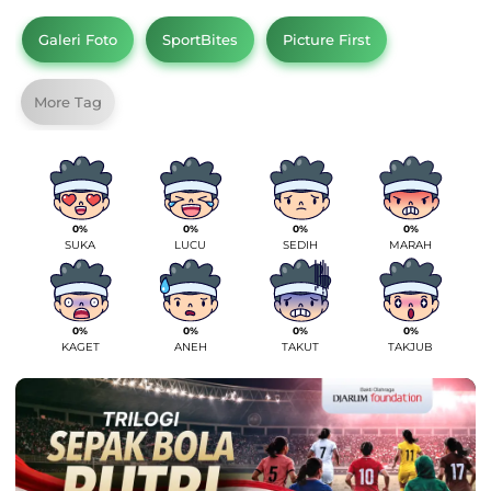
Galeri Foto
SportBites
Picture First
More Tag
0%
0%
0%
0%
SUKA
LUCU
SEDIH
MARAH
0%
0%
0%
0%
KAGET
ANEH
TAKUT
TAKJUB