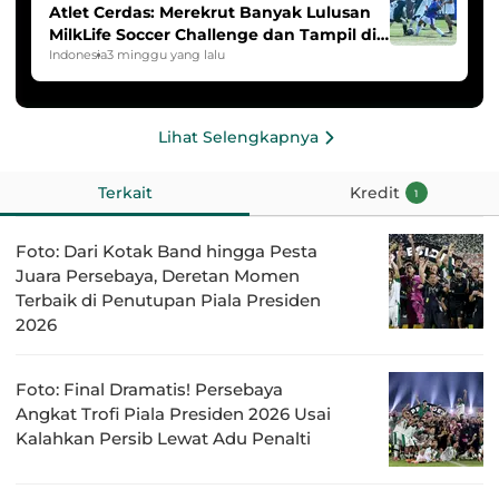
Atlet Cerdas: Merekrut Banyak Lulusan
MilkLife Soccer Challenge dan Tampil di
HYDROPLUS Soccer League
Indonesia
3 minggu yang lalu
Lihat Selengkapnya
Terkait
Kredit
1
Foto: Dari Kotak Band hingga Pesta
Juara Persebaya, Deretan Momen
Terbaik di Penutupan Piala Presiden
2026
Foto: Final Dramatis! Persebaya
Angkat Trofi Piala Presiden 2026 Usai
Kalahkan Persib Lewat Adu Penalti