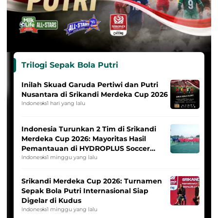
Trilogi Sepak Bola Putri
Inilah Skuad Garuda Pertiwi dan Putri
Nusantara di Srikandi Merdeka Cup 2026
Indonesia
1 hari yang lalu
Indonesia Turunkan 2 Tim di Srikandi
Merdeka Cup 2026: Mayoritas Hasil
Pemantauan di HYDROPLUS Soccer
League
Indonesia
1 minggu yang lalu
Srikandi Merdeka Cup 2026: Turnamen
Sepak Bola Putri Internasional Siap
Digelar di Kudus
Indonesia
1 minggu yang lalu