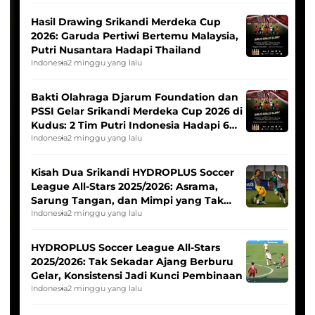
Hasil Drawing Srikandi Merdeka Cup
2026: Garuda Pertiwi Bertemu Malaysia,
Putri Nusantara Hadapi Thailand
Indonesia
2 minggu yang lalu
Bakti Olahraga Djarum Foundation dan
PSSI Gelar Srikandi Merdeka Cup 2026 di
Kudus: 2 Tim Putri Indonesia Hadapi 6
Tim Asia
Indonesia
2 minggu yang lalu
Kisah Dua Srikandi HYDROPLUS Soccer
League All-Stars 2025/2026: Asrama,
Sarung Tangan, dan Mimpi yang Tak
Pernah Padam
Indonesia
2 minggu yang lalu
HYDROPLUS Soccer League All-Stars
2025/2026: Tak Sekadar Ajang Berburu
Gelar, Konsistensi Jadi Kunci Pembinaan
Indonesia
2 minggu yang lalu