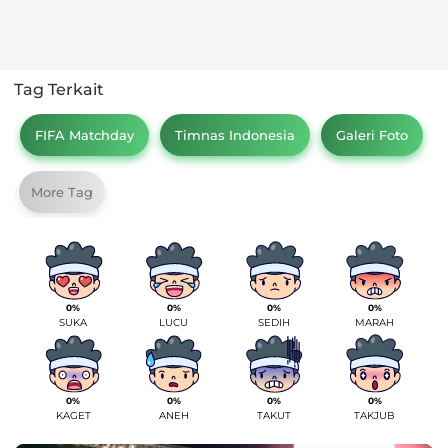
Tag Terkait
FIFA Matchday
Timnas Indonesia
Galeri Foto
More Tag
0%
0%
0%
0%
SUKA
LUCU
SEDIH
MARAH
0%
0%
0%
0%
KAGET
ANEH
TAKUT
TAKJUB