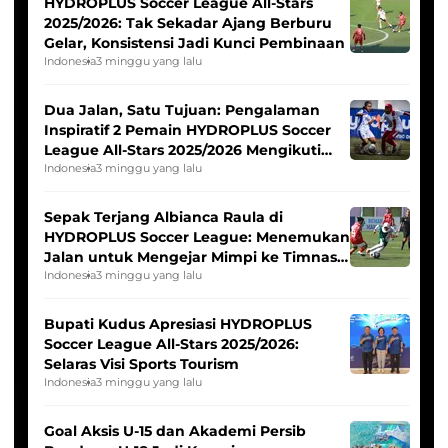
HYDROPLUS Soccer League All-Stars
2025/2026: Tak Sekadar Ajang Berburu
Gelar, Konsistensi Jadi Kunci Pembinaan
Indonesia
3 minggu yang lalu
Dua Jalan, Satu Tujuan: Pengalaman
Inspiratif 2 Pemain HYDROPLUS Soccer
League All-Stars 2025/2026 Mengikuti
Seleksi Timnas Indonesia Putri
Indonesia
3 minggu yang lalu
Sepak Terjang Albianca Raula di
HYDROPLUS Soccer League: Menemukan
Jalan untuk Mengejar Mimpi ke Timnas
Indonesia Putri
Indonesia
3 minggu yang lalu
Bupati Kudus Apresiasi HYDROPLUS
Soccer League All-Stars 2025/2026:
Selaras Visi Sports Tourism
Indonesia
3 minggu yang lalu
Goal Aksis U-15 dan Akademi Persib