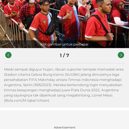
Klik gambar untuk perbesar
1
/
7
Meski sempat diguyur hujan, ribuan suporter tampak memadati area
Stadion Utama Gelora Bung Karno (SUGBK) jelang dimulainya laga
persahabatan FIFA Matchday antara Timnas Indonesia menghadapi
Argentina, Senin (19/6/2023). Mereka berbondong ingin menyaksikan
timnas kesayangan menghadapi juara Piala Dunia 2022, Argentina
yang sayangnya tak diperkuat sang megabintang, Lionel Messi.
(Bola.com/M Iqbal Ichsan)
Advertisement