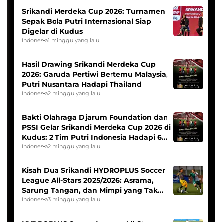
Srikandi Merdeka Cup 2026: Turnamen
Sepak Bola Putri Internasional Siap
Digelar di Kudus
Indonesia
1 minggu yang lalu
Hasil Drawing Srikandi Merdeka Cup
2026: Garuda Pertiwi Bertemu Malaysia,
Putri Nusantara Hadapi Thailand
Indonesia
2 minggu yang lalu
Bakti Olahraga Djarum Foundation dan
PSSI Gelar Srikandi Merdeka Cup 2026 di
Kudus: 2 Tim Putri Indonesia Hadapi 6
Tim Asia
Indonesia
2 minggu yang lalu
Kisah Dua Srikandi HYDROPLUS Soccer
League All-Stars 2025/2026: Asrama,
Sarung Tangan, dan Mimpi yang Tak
Pernah Padam
Indonesia
3 minggu yang lalu