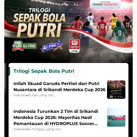
Trilogi Sepak Bola Putri
Inilah Skuad Garuda Pertiwi dan Putri
Nusantara di Srikandi Merdeka Cup 2026
Indonesia
3 hari yang lalu
Indonesia Turunkan 2 Tim di Srikandi
Merdeka Cup 2026: Mayoritas Hasil
Pemantauan di HYDROPLUS Soccer
League
Indonesia
1 minggu yang lalu