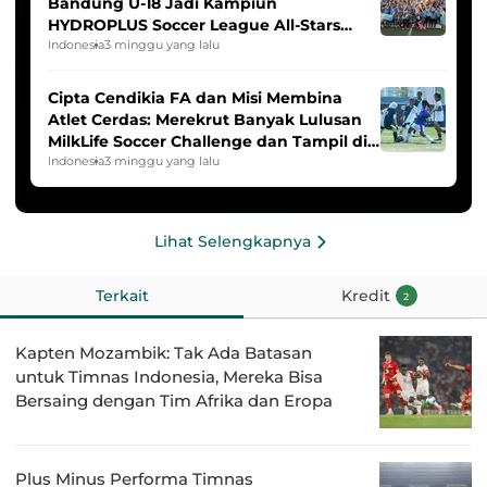
Bandung U-18 Jadi Kampiun
HYDROPLUS Soccer League All-Stars
2025/2026
Indonesia
3 minggu yang lalu
Cipta Cendikia FA dan Misi Membina
Atlet Cerdas: Merekrut Banyak Lulusan
MilkLife Soccer Challenge dan Tampil di
HYDROPLUS Soccer League
Indonesia
3 minggu yang lalu
Lihat Selengkapnya
Terkait
Kredit
2
Kapten Mozambik: Tak Ada Batasan
untuk Timnas Indonesia, Mereka Bisa
Bersaing dengan Tim Afrika dan Eropa
Plus Minus Performa Timnas