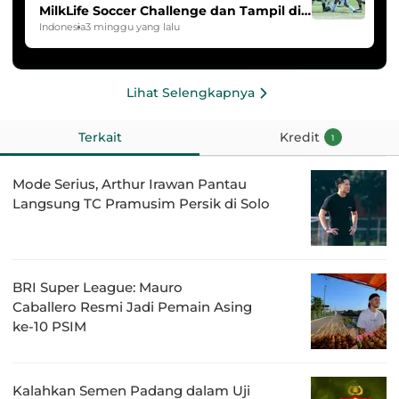
MilkLife Soccer Challenge dan Tampil di
HYDROPLUS Soccer League
Indonesia
3 minggu yang lalu
Lihat Selengkapnya
Terkait
Kredit
1
Mode Serius, Arthur Irawan Pantau
Langsung TC Pramusim Persik di Solo
BRI Super League: Mauro
Caballero Resmi Jadi Pemain Asing
ke-10 PSIM
Kalahkan Semen Padang dalam Uji