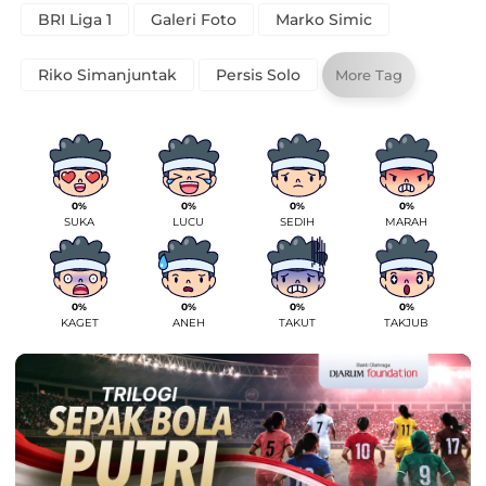
BRI Liga 1
Galeri Foto
Marko Simic
Riko Simanjuntak
Persis Solo
More Tag
0%
0%
0%
0%
SUKA
LUCU
SEDIH
MARAH
0%
0%
0%
0%
KAGET
ANEH
TAKUT
TAKJUB