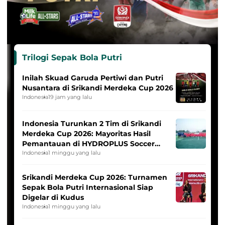
Trilogi Sepak Bola Putri
Inilah Skuad Garuda Pertiwi dan Putri
Nusantara di Srikandi Merdeka Cup 2026
Indonesia
19 jam yang lalu
Indonesia Turunkan 2 Tim di Srikandi
Merdeka Cup 2026: Mayoritas Hasil
Pemantauan di HYDROPLUS Soccer
League
Indonesia
1 minggu yang lalu
Srikandi Merdeka Cup 2026: Turnamen
Sepak Bola Putri Internasional Siap
Digelar di Kudus
Indonesia
1 minggu yang lalu