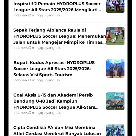
Inspiratif 2 Pemain HYDROPLUS Soccer
League All-Stars 2025/2026 Mengikuti
Seleksi Timnas Indonesia Putri
Indonesia
2 minggu yang lalu
Sepak Terjang Albianca Raula di
HYDROPLUS Soccer League: Menemukan
Jalan untuk Mengejar Mimpi ke Timnas
Indonesia Putri
Indonesia
3 minggu yang lalu
Bupati Kudus Apresiasi HYDROPLUS
Soccer League All-Stars 2025/2026:
Selaras Visi Sports Tourism
Indonesia
3 minggu yang lalu
Goal Aksis U-15 dan Akademi Persib
Bandung U-18 Jadi Kampiun
HYDROPLUS Soccer League All-Stars
2025/2026
Indonesia
3 minggu yang lalu
Cipta Cendikia FA dan Misi Membina
Atlet Cerdas: Merekrut Banyak Lulusan