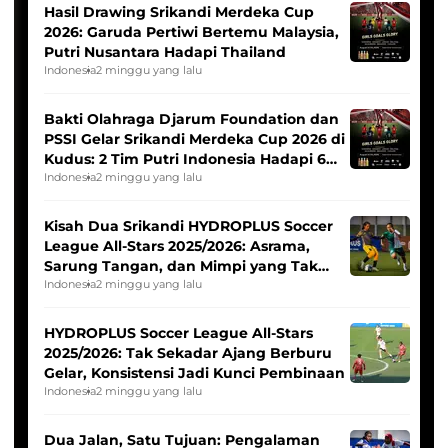
Hasil Drawing Srikandi Merdeka Cup
2026: Garuda Pertiwi Bertemu Malaysia,
Putri Nusantara Hadapi Thailand
Indonesia
2 minggu yang lalu
Bakti Olahraga Djarum Foundation dan
PSSI Gelar Srikandi Merdeka Cup 2026 di
Kudus: 2 Tim Putri Indonesia Hadapi 6
Tim Asia
Indonesia
2 minggu yang lalu
Kisah Dua Srikandi HYDROPLUS Soccer
League All-Stars 2025/2026: Asrama,
Sarung Tangan, dan Mimpi yang Tak
Pernah Padam
Indonesia
2 minggu yang lalu
HYDROPLUS Soccer League All-Stars
2025/2026: Tak Sekadar Ajang Berburu
Gelar, Konsistensi Jadi Kunci Pembinaan
Indonesia
2 minggu yang lalu
Dua Jalan, Satu Tujuan: Pengalaman