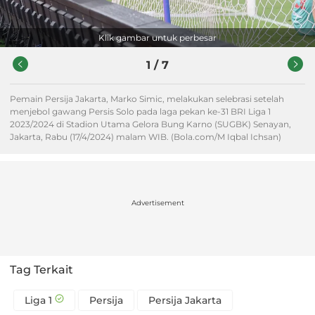
Klik gambar untuk perbesar
1
/
7
Pemain Persija Jakarta, Marko Simic, melakukan selebrasi setelah
menjebol gawang Persis Solo pada laga pekan ke-31 BRI Liga 1
2023/2024 di Stadion Utama Gelora Bung Karno (SUGBK) Senayan,
Jakarta, Rabu (17/4/2024) malam WIB. (Bola.com/M Iqbal Ichsan)
Advertisement
Tag Terkait
Liga 1
Persija
Persija Jakarta