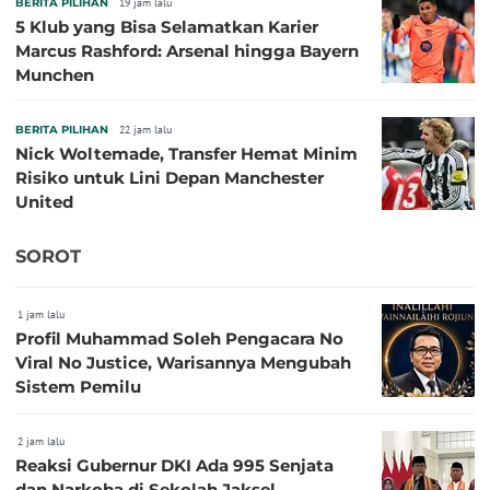
BERITA PILIHAN
19 jam lalu
5 Klub yang Bisa Selamatkan Karier
Marcus Rashford: Arsenal hingga Bayern
Munchen
BERITA PILIHAN
22 jam lalu
Nick Woltemade, Transfer Hemat Minim
Risiko untuk Lini Depan Manchester
United
SOROT
1 jam lalu
Profil Muhammad Soleh Pengacara No
Viral No Justice, Warisannya Mengubah
Sistem Pemilu
2 jam lalu
Reaksi Gubernur DKI Ada 995 Senjata
dan Narkoba di Sekolah Jaksel