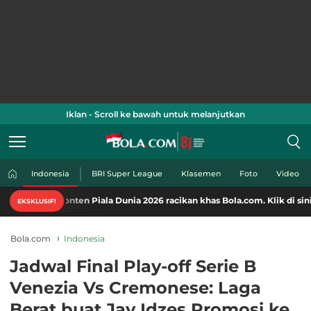
Iklan - Scroll ke bawah untuk melanjutkan
Indonesia
BRI Super League
Klasemen
Foto
Video
konten Piala Dunia 2026 racikan khas Bola.com. Klik di sini!
EKSKLUSIF!
Bola.com
Indonesia
Jadwal Final Play-off Serie B
Venezia Vs Cremonese: Laga
Berat buat Jay Idzes Promosi ke