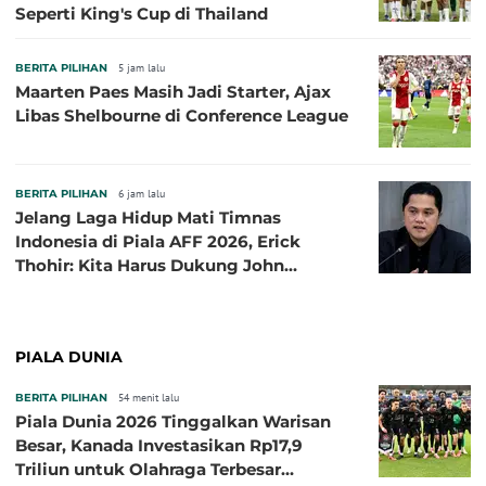
Seperti King's Cup di Thailand
BERITA PILIHAN
5 jam lalu
Maarten Paes Masih Jadi Starter, Ajax
Libas Shelbourne di Conference League
BERITA PILIHAN
6 jam lalu
Jelang Laga Hidup Mati Timnas
Indonesia di Piala AFF 2026, Erick
Thohir: Kita Harus Dukung John
Herdman, Kala Baik dan Tidak Baik
PIALA DUNIA
BERITA PILIHAN
54 menit lalu
Piala Dunia 2026 Tinggalkan Warisan
Besar, Kanada Investasikan Rp17,9
Triliun untuk Olahraga Terbesar