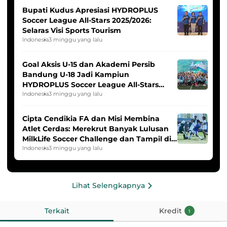
Bupati Kudus Apresiasi HYDROPLUS
Soccer League All-Stars 2025/2026:
Selaras Visi Sports Tourism
Indonesia
3 minggu yang lalu
Goal Aksis U-15 dan Akademi Persib
Bandung U-18 Jadi Kampiun
HYDROPLUS Soccer League All-Stars
2025/2026
Indonesia
3 minggu yang lalu
Cipta Cendikia FA dan Misi Membina
Atlet Cerdas: Merekrut Banyak Lulusan
MilkLife Soccer Challenge dan Tampil di
HYDROPLUS Soccer League
Indonesia
3 minggu yang lalu
Lihat Selengkapnya
Terkait
Kredit
1