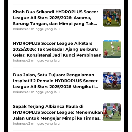
Kisah Dua Srikandi HYDROPLUS Soccer
League All-Stars 2025/2026: Asrama,
Sarung Tangan, dan Mimpi yang Tak
Pernah Padam
Indonesia
2 minggu yang lalu
HYDROPLUS Soccer League All-Stars
2025/2026: Tak Sekadar Ajang Berburu
Gelar, Konsistensi Jadi Kunci Pembinaan
Indonesia
2 minggu yang lalu
Dua Jalan, Satu Tujuan: Pengalaman
Inspiratif 2 Pemain HYDROPLUS Soccer
League All-Stars 2025/2026 Mengikuti
Seleksi Timnas Indonesia Putri
Indonesia
2 minggu yang lalu
Sepak Terjang Albianca Raula di
HYDROPLUS Soccer League: Menemukan
Jalan untuk Mengejar Mimpi ke Timnas
Indonesia Putri
Indonesia
3 minggu yang lalu