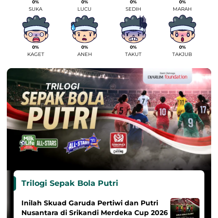
0%
0%
0%
0%
SUKA
LUCU
SEDIH
MARAH
0%
0%
0%
0%
KAGET
ANEH
TAKUT
TAKJUB
Trilogi Sepak Bola Putri
Inilah Skuad Garuda Pertiwi dan Putri
Nusantara di Srikandi Merdeka Cup 2026