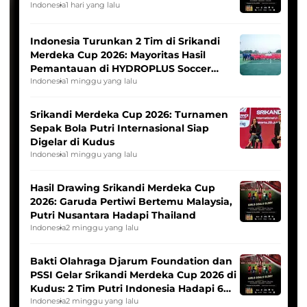
Indonesia
1 hari yang lalu
Indonesia Turunkan 2 Tim di Srikandi
Merdeka Cup 2026: Mayoritas Hasil
Pemantauan di HYDROPLUS Soccer
League
Indonesia
1 minggu yang lalu
Srikandi Merdeka Cup 2026: Turnamen
Sepak Bola Putri Internasional Siap
Digelar di Kudus
Indonesia
1 minggu yang lalu
Hasil Drawing Srikandi Merdeka Cup
2026: Garuda Pertiwi Bertemu Malaysia,
Putri Nusantara Hadapi Thailand
Indonesia
2 minggu yang lalu
Bakti Olahraga Djarum Foundation dan
PSSI Gelar Srikandi Merdeka Cup 2026 di
Kudus: 2 Tim Putri Indonesia Hadapi 6
Tim Asia
Indonesia
2 minggu yang lalu