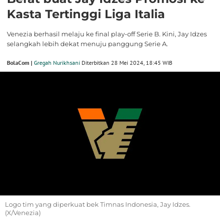
Kasta Tertinggi Liga Italia
Venezia berhasil melaju ke final play-off Serie B. Kini, Jay Idzes
selangkah lebih dekat menuju panggung Serie A.
BolaCom |
Gregah Nurikhsani
Diterbitkan 28 Mei 2024, 18:45 WIB
Logo tim yang diperkuat bek Timnas Indonesia, Jay Idzes.
(X/Venezia)