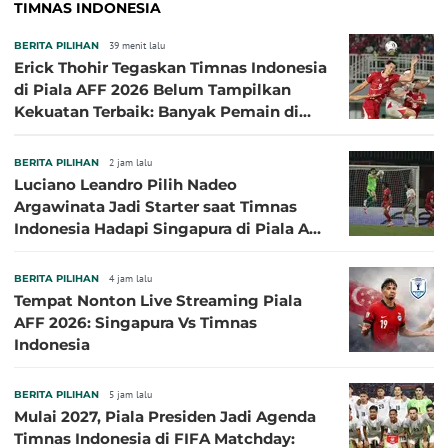
TIMNAS INDONESIA
BERITA PILIHAN
39 menit lalu
Erick Thohir Tegaskan Timnas Indonesia
di Piala AFF 2026 Belum Tampilkan
Kekuatan Terbaik: Banyak Pemain di
Eropa Tidak Bisa Berpartisipasi
BERITA PILIHAN
2 jam lalu
Luciano Leandro Pilih Nadeo
Argawinata Jadi Starter saat Timnas
Indonesia Hadapi Singapura di Piala AFF
2026: Pengalaman Jadi Kunci
BERITA PILIHAN
4 jam lalu
Tempat Nonton Live Streaming Piala
AFF 2026: Singapura Vs Timnas
Indonesia
BERITA PILIHAN
5 jam lalu
Mulai 2027, Piala Presiden Jadi Agenda
Timnas Indonesia di FIFA Matchday: