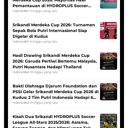
Pemantauan di HYDROPLUS Soccer
League
Indonesia
1 minggu yang lalu
Srikandi Merdeka Cup 2026: Turnamen
Sepak Bola Putri Internasional Siap
Digelar di Kudus
Indonesia
1 minggu yang lalu
Hasil Drawing Srikandi Merdeka Cup
2026: Garuda Pertiwi Bertemu Malaysia,
Putri Nusantara Hadapi Thailand
Indonesia
2 minggu yang lalu
Bakti Olahraga Djarum Foundation dan
PSSI Gelar Srikandi Merdeka Cup 2026 di
Kudus: 2 Tim Putri Indonesia Hadapi 6
Tim Asia
Indonesia
2 minggu yang lalu
Kisah Dua Srikandi HYDROPLUS Soccer
League All-Stars 2025/2026: Asrama,
Sarung Tangan, dan Mimpi yang Tak