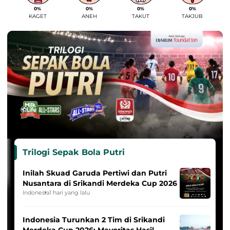
0%
0%
0%
0%
KAGET
ANEH
TAKUT
TAKJUB
Trilogi Sepak Bola Putri
Inilah Skuad Garuda Pertiwi dan Putri
Nusantara di Srikandi Merdeka Cup 2026
Indonesia
1 hari yang lalu
Indonesia Turunkan 2 Tim di Srikandi
Merdeka Cup 2026: Mayoritas Hasil