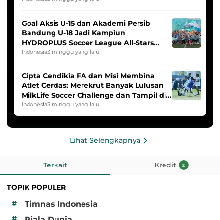
Goal Aksis U-15 dan Akademi Persib
Bandung U-18 Jadi Kampiun
HYDROPLUS Soccer League All-Stars
2025/2026
Indonesia
3 minggu yang lalu
Cipta Cendikia FA dan Misi Membina
Atlet Cerdas: Merekrut Banyak Lulusan
MilkLife Soccer Challenge dan Tampil di
HYDROPLUS Soccer League
Indonesia
3 minggu yang lalu
Lihat Selengkapnya
Terkait
Kredit
2
TOPIK POPULER
#
Timnas Indonesia
#
Piala Dunia