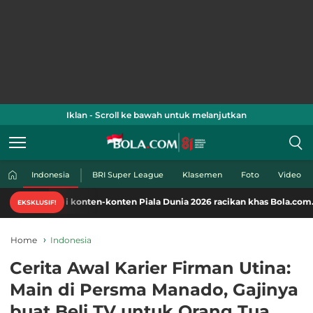
Iklan - Scroll ke bawah untuk melanjutkan
Indonesia
BRI Super League
Klasemen
Foto
Video
i konten-konten Piala Dunia 2026 racikan khas Bola.com. Klik di sini!
EKSKLUSIF!
Home
Indonesia
Cerita Awal Karier Firman Utina:
Main di Persma Manado, Gajinya
buat Beli TV untuk Orang Tua