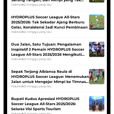
Pernah Padam
Indonesia
2 minggu yang lalu
HYDROPLUS Soccer League All-Stars
2025/2026: Tak Sekadar Ajang Berburu
Gelar, Konsistensi Jadi Kunci Pembinaan
Indonesia
2 minggu yang lalu
Dua Jalan, Satu Tujuan: Pengalaman
Inspiratif 2 Pemain HYDROPLUS Soccer
League All-Stars 2025/2026 Mengikuti
Seleksi Timnas Indonesia Putri
Indonesia
3 minggu yang lalu
Sepak Terjang Albianca Raula di
HYDROPLUS Soccer League: Menemukan
Jalan untuk Mengejar Mimpi ke Timnas
Indonesia Putri
Indonesia
3 minggu yang lalu
Bupati Kudus Apresiasi HYDROPLUS
Soccer League All-Stars 2025/2026:
Selaras Visi Sports Tourism
Indonesia
3 minggu yang lalu