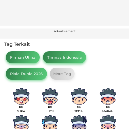
Advertisement
Tag Terkait
Firman Utina
Timnas Indonesia
Piala Dunia 2026
More Tag
0%
0%
0%
0%
SUKA
LUCU
SEDIH
MARAH