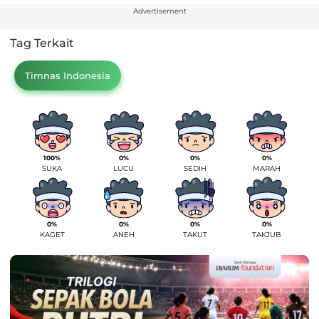
Advertisement
Tag Terkait
Timnas Indonesia
100%
0%
0%
0%
SUKA
LUCU
SEDIH
MARAH
0%
0%
0%
0%
KAGET
ANEH
TAKUT
TAKJUB