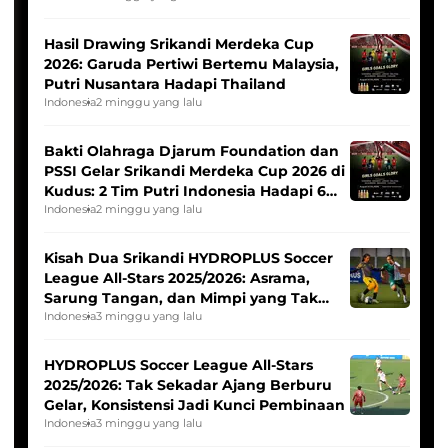
Hasil Drawing Srikandi Merdeka Cup
2026: Garuda Pertiwi Bertemu Malaysia,
Putri Nusantara Hadapi Thailand
Indonesia
2 minggu yang lalu
Bakti Olahraga Djarum Foundation dan
PSSI Gelar Srikandi Merdeka Cup 2026 di
Kudus: 2 Tim Putri Indonesia Hadapi 6
Tim Asia
Indonesia
2 minggu yang lalu
Kisah Dua Srikandi HYDROPLUS Soccer
League All-Stars 2025/2026: Asrama,
Sarung Tangan, dan Mimpi yang Tak
Pernah Padam
Indonesia
3 minggu yang lalu
HYDROPLUS Soccer League All-Stars
2025/2026: Tak Sekadar Ajang Berburu
Gelar, Konsistensi Jadi Kunci Pembinaan
Indonesia
3 minggu yang lalu