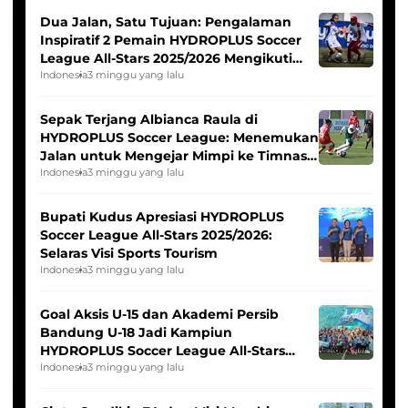
Dua Jalan, Satu Tujuan: Pengalaman
Inspiratif 2 Pemain HYDROPLUS Soccer
League All-Stars 2025/2026 Mengikuti
Seleksi Timnas Indonesia Putri
Indonesia
3 minggu yang lalu
Sepak Terjang Albianca Raula di
HYDROPLUS Soccer League: Menemukan
Jalan untuk Mengejar Mimpi ke Timnas
Indonesia Putri
Indonesia
3 minggu yang lalu
Bupati Kudus Apresiasi HYDROPLUS
Soccer League All-Stars 2025/2026:
Selaras Visi Sports Tourism
Indonesia
3 minggu yang lalu
Goal Aksis U-15 dan Akademi Persib
Bandung U-18 Jadi Kampiun
HYDROPLUS Soccer League All-Stars
2025/2026
Indonesia
3 minggu yang lalu