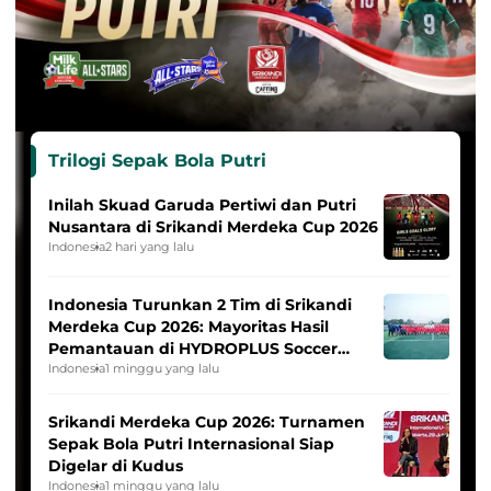
Trilogi Sepak Bola Putri
Inilah Skuad Garuda Pertiwi dan Putri
Nusantara di Srikandi Merdeka Cup 2026
Indonesia
2 hari yang lalu
Indonesia Turunkan 2 Tim di Srikandi
Merdeka Cup 2026: Mayoritas Hasil
Pemantauan di HYDROPLUS Soccer
League
Indonesia
1 minggu yang lalu
Srikandi Merdeka Cup 2026: Turnamen
Sepak Bola Putri Internasional Siap
Digelar di Kudus
Indonesia
1 minggu yang lalu