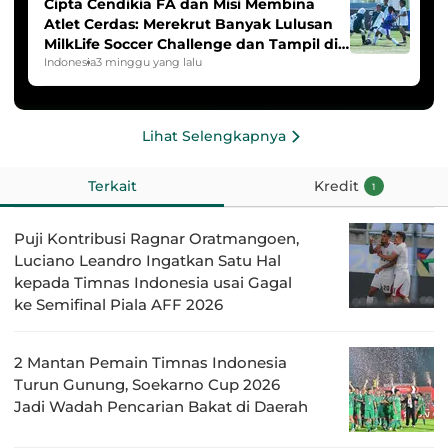
Cipta Cendikia FA dan Misi Membina
Atlet Cerdas: Merekrut Banyak Lulusan
MilkLife Soccer Challenge dan Tampil di
HYDROPLUS Soccer League
Indonesia
3 minggu yang lalu
Lihat Selengkapnya
Terkait
Kredit
1
Puji Kontribusi Ragnar Oratmangoen,
Luciano Leandro Ingatkan Satu Hal
kepada Timnas Indonesia usai Gagal
ke Semifinal Piala AFF 2026
2 Mantan Pemain Timnas Indonesia
Turun Gunung, Soekarno Cup 2026
Jadi Wadah Pencarian Bakat di Daerah