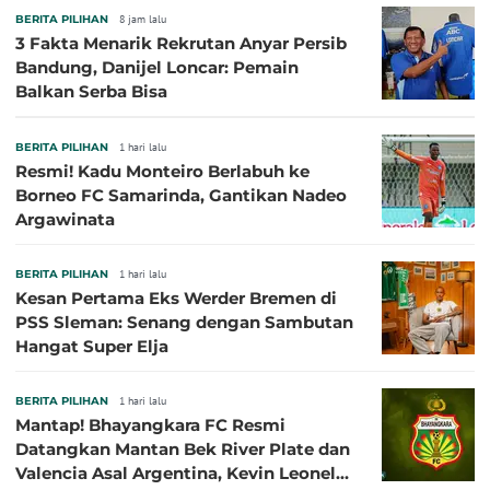
BERITA PILIHAN
8 jam lalu
3 Fakta Menarik Rekrutan Anyar Persib
Bandung, Danijel Loncar: Pemain
Balkan Serba Bisa
BERITA PILIHAN
1 hari lalu
Resmi! Kadu Monteiro Berlabuh ke
Borneo FC Samarinda, Gantikan Nadeo
Argawinata
BERITA PILIHAN
1 hari lalu
Kesan Pertama Eks Werder Bremen di
PSS Sleman: Senang dengan Sambutan
Hangat Super Elja
BERITA PILIHAN
1 hari lalu
Mantap! Bhayangkara FC Resmi
Datangkan Mantan Bek River Plate dan
Valencia Asal Argentina, Kevin Leonel