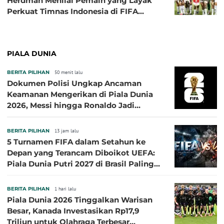
Herdman Menilai Pemain yang Layak
Perkuat Timnas Indonesia di FIFA
ASEAN Cup 2026
PIALA DUNIA
BERITA PILIHAN
50 menit lalu
Dokumen Polisi Ungkap Ancaman
Keamanan Mengerikan di Piala Dunia
2026, Messi hingga Ronaldo Jadi
Sasaran
BERITA PILIHAN
13 jam lalu
5 Turnamen FIFA dalam Setahun ke
Depan yang Terancam Diboikot UEFA:
Piala Dunia Putri 2027 di Brasil Paling
Besar
BERITA PILIHAN
1 hari lalu
Piala Dunia 2026 Tinggalkan Warisan
Besar, Kanada Investasikan Rp17,9
Triliun untuk Olahraga Terbesar