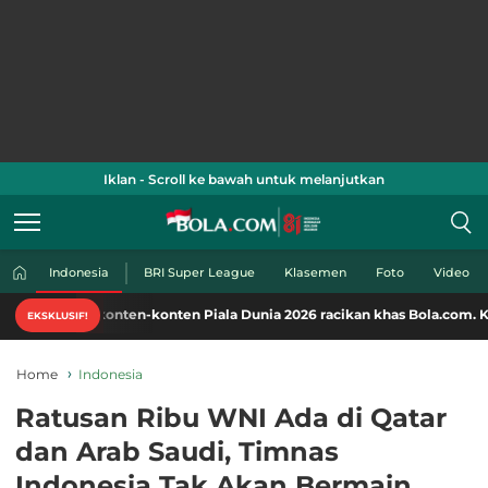
Iklan - Scroll ke bawah untuk melanjutkan
Indonesia
BRI Super League
Klasemen
Foto
Video
 konten-konten Piala Dunia 2026 racikan khas Bola.com. Klik di sini!
EKSKLUSIF!
Home
Indonesia
Ratusan Ribu WNI Ada di Qatar
dan Arab Saudi, Timnas
Indonesia Tak Akan Bermain