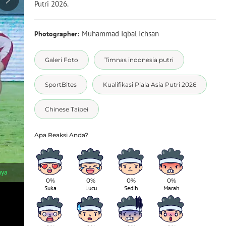
Putri 2026.
Muhammad Iqbal Ichsan
Photographer:
Galeri Foto
Timnas indonesia putri
SportBites
Kualifikasi Piala Asia Putri 2026
Chinese Taipei
1
/
5
nya
Pemain Timnas Indonesia Putri, Isa Warps, berusaha mencetak gol
Piala Asia Putri 2026 di Indomilk Arena, Tangerang, pada Sabtu
0%
0%
0%
0%
Suka
Lucu
Sedih
Marah