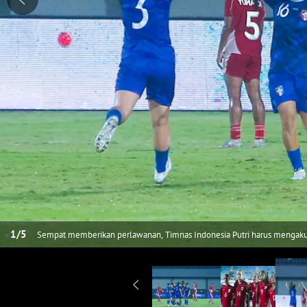
1
/
5
Sempat memberikan perlawanan, Timnas Indonesia Putri harus mengakui k
Kualifikasi Piala Asia Putri 2026 di Indomilk Arena, Tangerang, pada Sab