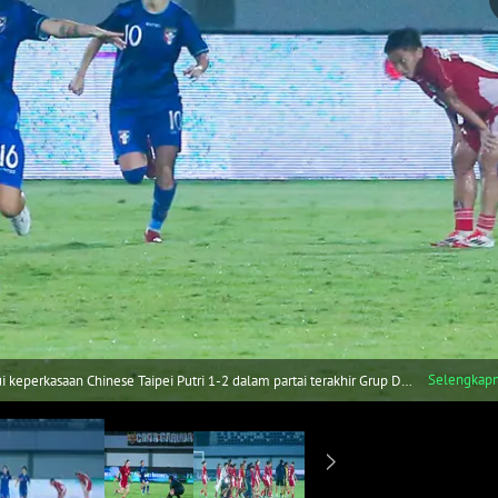
Selengkap
eperkasaan Chinese Taipei Putri 1-2 dalam partai terakhir Grup D
tu (5/7/2025). (Bola.com/M Iqbal Ichsan)