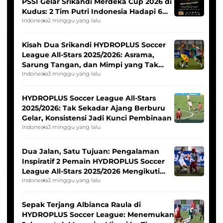
PSSI Gelar Srikandi Merdeka Cup 2026 di
Kudus: 2 Tim Putri Indonesia Hadapi 6
Tim Asia
Indonesia
2 minggu yang lalu
Kisah Dua Srikandi HYDROPLUS Soccer
League All-Stars 2025/2026: Asrama,
Sarung Tangan, dan Mimpi yang Tak
Pernah Padam
Indonesia
3 minggu yang lalu
HYDROPLUS Soccer League All-Stars
2025/2026: Tak Sekadar Ajang Berburu
Gelar, Konsistensi Jadi Kunci Pembinaan
Indonesia
3 minggu yang lalu
Dua Jalan, Satu Tujuan: Pengalaman
Inspiratif 2 Pemain HYDROPLUS Soccer
League All-Stars 2025/2026 Mengikuti
Seleksi Timnas Indonesia Putri
Indonesia
3 minggu yang lalu
Sepak Terjang Albianca Raula di
HYDROPLUS Soccer League: Menemukan