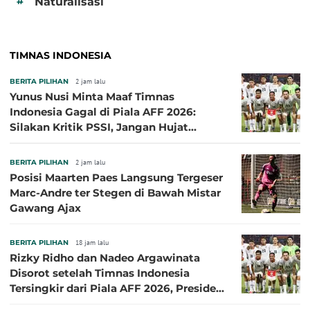
#
Naturalisasi
TIMNAS INDONESIA
BERITA PILIHAN
2 jam lalu
Yunus Nusi Minta Maaf Timnas
Indonesia Gagal di Piala AFF 2026:
Silakan Kritik PSSI, Jangan Hujat
Pemain dan Pelatih
BERITA PILIHAN
2 jam lalu
Posisi Maarten Paes Langsung Tergeser
Marc-Andre ter Stegen di Bawah Mistar
Gawang Ajax
BERITA PILIHAN
18 jam lalu
Rizky Ridho dan Nadeo Argawinata
Disorot setelah Timnas Indonesia
Tersingkir dari Piala AFF 2026, Presiden
Persija Pasang Badan