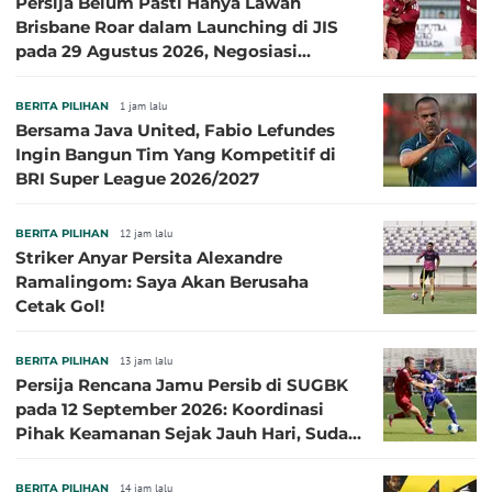
Persija Belum Pasti Hanya Lawan
Brisbane Roar dalam Launching di JIS
pada 29 Agustus 2026, Negosiasi
dengan Beberapa Klub
BERITA PILIHAN
1 jam lalu
Bersama Java United, Fabio Lefundes
Ingin Bangun Tim Yang Kompetitif di
BRI Super League 2026/2027
BERITA PILIHAN
12 jam lalu
Striker Anyar Persita Alexandre
Ramalingom: Saya Akan Berusaha
Cetak Gol!
BERITA PILIHAN
13 jam lalu
Persija Rencana Jamu Persib di SUGBK
pada 12 September 2026: Koordinasi
Pihak Keamanan Sejak Jauh Hari, Sudah
Kantongi Izin PPKGBK
BERITA PILIHAN
14 jam lalu