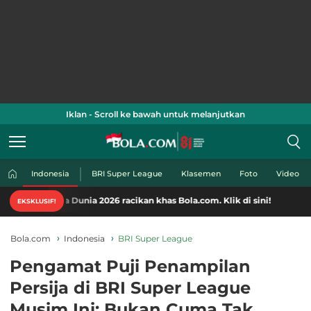
Iklan - Scroll ke bawah untuk melanjutkan
Indonesia
BRI Super League
Klasemen
Foto
Video
a Dunia 2026 racikan khas Bola.com. Klik di sini!
EKSKLUSIF!
Bola.com
Indonesia
BRI Super League
Pengamat Puji Penampilan
Persija di BRI Super League
Musim Ini: Bukan Cuma Tak