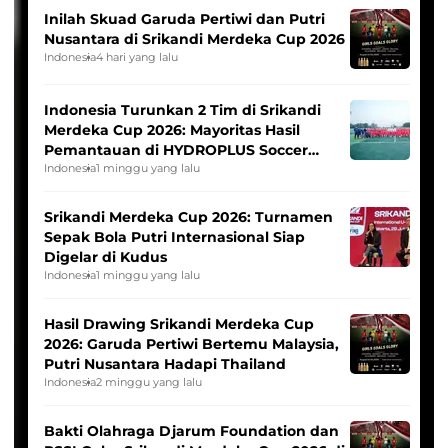
Inilah Skuad Garuda Pertiwi dan Putri
Nusantara di Srikandi Merdeka Cup 2026
Indonesia
4 hari yang lalu
Indonesia Turunkan 2 Tim di Srikandi
Merdeka Cup 2026: Mayoritas Hasil
Pemantauan di HYDROPLUS Soccer
League
Indonesia
1 minggu yang lalu
Srikandi Merdeka Cup 2026: Turnamen
Sepak Bola Putri Internasional Siap
Digelar di Kudus
Indonesia
1 minggu yang lalu
Hasil Drawing Srikandi Merdeka Cup
2026: Garuda Pertiwi Bertemu Malaysia,
Putri Nusantara Hadapi Thailand
Indonesia
2 minggu yang lalu
Bakti Olahraga Djarum Foundation dan