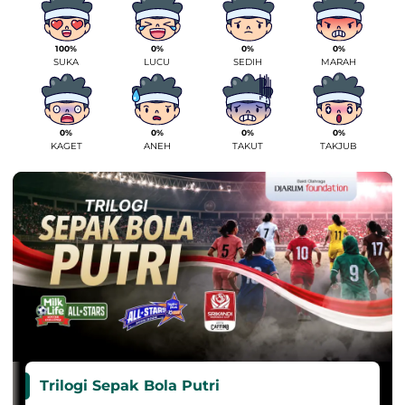
100%
0%
0%
0%
SUKA
LUCU
SEDIH
MARAH
0%
0%
0%
0%
KAGET
ANEH
TAKUT
TAKJUB
Trilogi Sepak Bola Putri