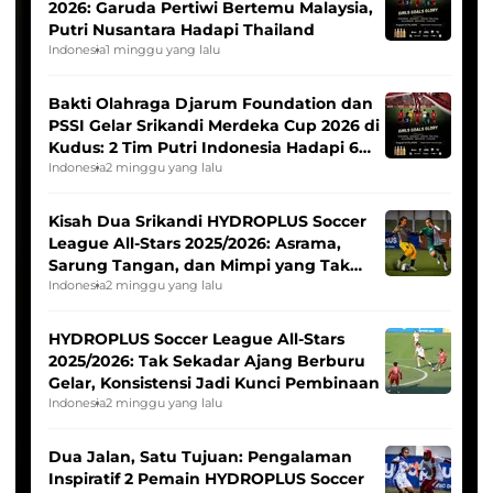
2026: Garuda Pertiwi Bertemu Malaysia,
Putri Nusantara Hadapi Thailand
Indonesia
1 minggu yang lalu
Bakti Olahraga Djarum Foundation dan
PSSI Gelar Srikandi Merdeka Cup 2026 di
Kudus: 2 Tim Putri Indonesia Hadapi 6
Tim Asia
Indonesia
2 minggu yang lalu
Kisah Dua Srikandi HYDROPLUS Soccer
League All-Stars 2025/2026: Asrama,
Sarung Tangan, dan Mimpi yang Tak
Pernah Padam
Indonesia
2 minggu yang lalu
HYDROPLUS Soccer League All-Stars
2025/2026: Tak Sekadar Ajang Berburu
Gelar, Konsistensi Jadi Kunci Pembinaan
Indonesia
2 minggu yang lalu
Dua Jalan, Satu Tujuan: Pengalaman
Inspiratif 2 Pemain HYDROPLUS Soccer