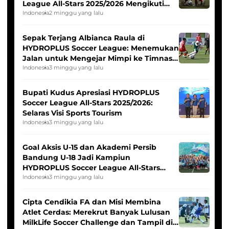
League All-Stars 2025/2026 Mengikuti
Seleksi Timnas Indonesia Putri
Indonesia
2 minggu yang lalu
Sepak Terjang Albianca Raula di
HYDROPLUS Soccer League: Menemukan
Jalan untuk Mengejar Mimpi ke Timnas
Indonesia Putri
Indonesia
3 minggu yang lalu
Bupati Kudus Apresiasi HYDROPLUS
Soccer League All-Stars 2025/2026:
Selaras Visi Sports Tourism
Indonesia
3 minggu yang lalu
Goal Aksis U-15 dan Akademi Persib
Bandung U-18 Jadi Kampiun
HYDROPLUS Soccer League All-Stars
2025/2026
Indonesia
3 minggu yang lalu
Cipta Cendikia FA dan Misi Membina
Atlet Cerdas: Merekrut Banyak Lulusan
MilkLife Soccer Challenge dan Tampil di