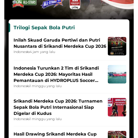
Trilogi Sepak Bola Putri
Inilah Skuad Garuda Pertiwi dan Putri
Nusantara di Srikandi Merdeka Cup 2026
Indonesia
4 jam yang lalu
Indonesia Turunkan 2 Tim di Srikandi
Merdeka Cup 2026: Mayoritas Hasil
Pemantauan di HYDROPLUS Soccer
League
Indonesia
1 minggu yang lalu
Srikandi Merdeka Cup 2026: Turnamen
Sepak Bola Putri Internasional Siap
Digelar di Kudus
Indonesia
1 minggu yang lalu
Hasil Drawing Srikandi Merdeka Cup