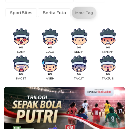
SportBites
Berita Foto
More Tag
0%
0%
0%
0%
SUKA
LUCU
SEDIH
MARAH
0%
0%
0%
0%
KAGET
ANEH
TAKUT
TAKJUB