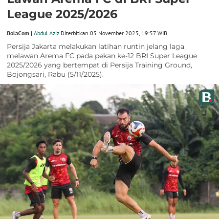
League 2025/2026
BolaCom |
Abdul Aziz
Diterbitkan 05 November 2025, 19:57 WIB
Persija Jakarta melakukan latihan runtin jelang laga
melawan Arema FC pada pekan ke-12 BRI Super League
2025/2026 yang bertempat di Persija Training Ground,
Bojongsari, Rabu (5/11/2025).