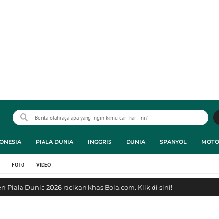
ONESIA
PIALA DUNIA
INGGRIS
DUNIA
SPANYOL
MOTO
FOTO
VIDEO
 Piala Dunia 2026 racikan khas Bola.com. Klik di sini!