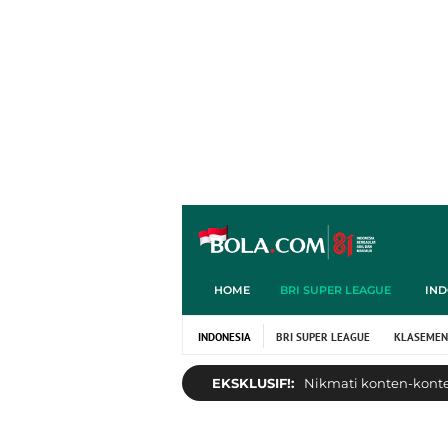
HOME
BRI SUPER LEAGUE
IND
INDONESIA
BRI SUPER LEAGUE
KLASEMEN
EKSKLUSIF!:
Nikmati konten-konten