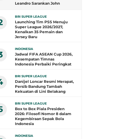
Leandro Sarankan John
Herdman Evaluasi Total
BRI SUPER LEAGUE
2
Launching Tim PSS Menuju
Super League 2026/2027,
Kenalkan 35 Pemain dan
Jersey Baru
INDONESIA
3
Jadwal FIFA ASEAN Cup 2026,
Kesempatan Timnas
Indonesia Perbaiki Peringkat
BRI SUPER LEAGUE
4
Danijel Loncar Resmi Merapat,
Persib Bandung Tambah
Kekuatan di Lini Belakang
BRI SUPER LEAGUE
5
Box to Box Piala Presiden
2026: Filosofi Nomor 8 dalam
Kegembiraan Sepak Bola
Indonesia
INDONESIA