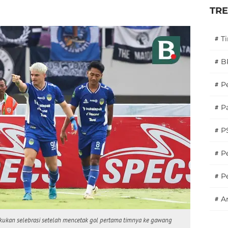
TR
#
T
#
B
#
P
#
Pa
#
P
#
Pe
#
P
#
A
kukan selebrasi setelah mencetak gol pertama timnya ke gawang