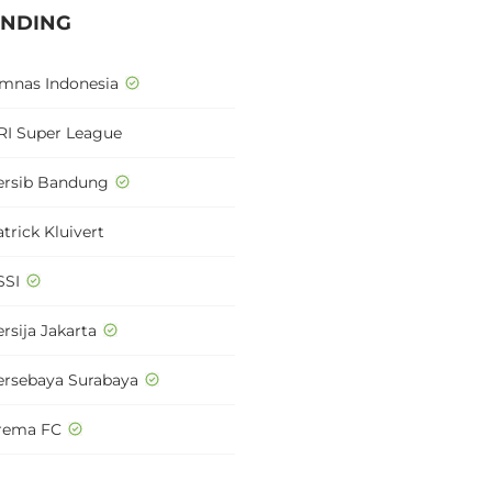
ENDING
imnas Indonesia
RI Super League
ersib Bandung
trick Kluivert
SSI
rsija Jakarta
ersebaya Surabaya
rema FC