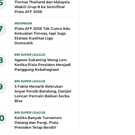
6
Timnas Thailand dan Malaysia
Wakili Grup B ke Semifinal
Piala AFF 2026
INDONESIA
7
Piala AFF 2026 Tak Cuma Adu
Kekuatan Timnas, tapi Juga
Etalase Kualitas Liga
Domestik
BRI SUPER LEAGUE
8
Agawe Sukaning Wong Len:
Ketika Piala Presiden Menjadi
Panggung Kebahagiaan
BRI SUPER LEAGUE
9
3 Fakta Menarik Rekrutan
Anyar Persib Bandung, Danijel
Loncar: Pemain Balkan Serba
Bisa
BRI SUPER LEAGUE
10
Ketika Banyak Turnamen
Datang dan Pergi, Piala
Presiden Tetap Berdiri