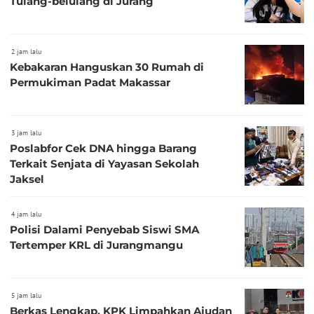
Tulang-belulang di Jurang
2 jam lalu
Kebakaran Hanguskan 30 Rumah di
Permukiman Padat Makassar
3 jam lalu
Poslabfor Cek DNA hingga Barang
Terkait Senjata di Yayasan Sekolah
Jaksel
4 jam lalu
Polisi Dalami Penyebab Siswi SMA
Tertemper KRL di Jurangmangu
5 jam lalu
Berkas Lengkap, KPK Limpahkan Ajudan