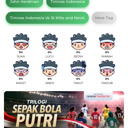
John Herdman
Timnas Indonesia
Timnas Indonesia Vs St Kitts and Nevis
More Tag
0%
0%
0%
0%
SUKA
LUCU
SEDIH
MARAH
0%
0%
0%
0%
KAGET
ANEH
TAKUT
TAKJUB