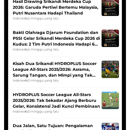
Hasil Drawing Srikandi Merdeka Cup
2026: Garuda Pertiwi Bertemu Malaysia,
Putri Nusantara Hadapi Thailand
Indonesia
2 minggu yang lalu
Bakti Olahraga Djarum Foundation dan
PSSI Gelar Srikandi Merdeka Cup 2026 di
Kudus: 2 Tim Putri Indonesia Hadapi 6
Tim Asia
Indonesia
2 minggu yang lalu
Kisah Dua Srikandi HYDROPLUS Soccer
League All-Stars 2025/2026: Asrama,
Sarung Tangan, dan Mimpi yang Tak
Pernah Padam
Indonesia
3 minggu yang lalu
HYDROPLUS Soccer League All-Stars
2025/2026: Tak Sekadar Ajang Berburu
Gelar, Konsistensi Jadi Kunci Pembinaan
Indonesia
3 minggu yang lalu
Dua Jalan, Satu Tujuan: Pengalaman