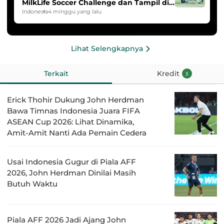
MilkLife Soccer Challenge dan Tampil di
HYDROPLUS Soccer League
Indonesia
4 minggu yang lalu
Lihat Selengkapnya
Terkait
Kredit
3
Erick Thohir Dukung John Herdman
Bawa Timnas Indonesia Juara FIFA
ASEAN Cup 2026: Lihat Dinamika,
Amit-Amit Nanti Ada Pemain Cedera
Usai Indonesia Gugur di Piala AFF
2026, John Herdman Dinilai Masih
Butuh Waktu
Piala AFF 2026 Jadi Ajang John