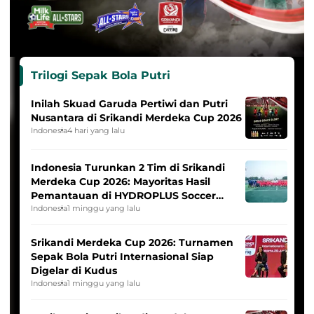
Trilogi Sepak Bola Putri
Inilah Skuad Garuda Pertiwi dan Putri
Nusantara di Srikandi Merdeka Cup 2026
Indonesia
4 hari yang lalu
Indonesia Turunkan 2 Tim di Srikandi
Merdeka Cup 2026: Mayoritas Hasil
Pemantauan di HYDROPLUS Soccer
League
Indonesia
1 minggu yang lalu
Srikandi Merdeka Cup 2026: Turnamen
Sepak Bola Putri Internasional Siap
Digelar di Kudus
Indonesia
1 minggu yang lalu