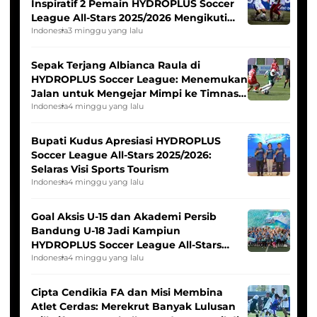
Inspiratif 2 Pemain HYDROPLUS Soccer
League All-Stars 2025/2026 Mengikuti
Seleksi Timnas Indonesia Putri
Indonesia
3 minggu yang lalu
Sepak Terjang Albianca Raula di
HYDROPLUS Soccer League: Menemukan
Jalan untuk Mengejar Mimpi ke Timnas
Indonesia Putri
Indonesia
4 minggu yang lalu
Bupati Kudus Apresiasi HYDROPLUS
Soccer League All-Stars 2025/2026:
Selaras Visi Sports Tourism
Indonesia
4 minggu yang lalu
Goal Aksis U-15 dan Akademi Persib
Bandung U-18 Jadi Kampiun
HYDROPLUS Soccer League All-Stars
2025/2026
Indonesia
4 minggu yang lalu
Cipta Cendikia FA dan Misi Membina
Atlet Cerdas: Merekrut Banyak Lulusan