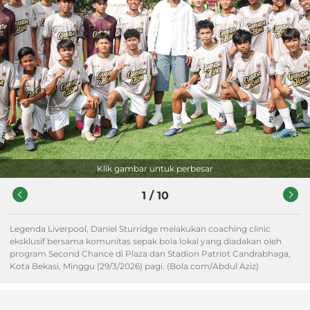
Klik gambar untuk perbesar
1
/
10
Legenda Liverpool, Daniel Sturridge melakukan coaching clinic
eksklusif bersama komunitas sepak bola lokal yang diadakan oleh
program Second Chance di Plaza dan Stadion Patriot Candrabhaga,
Kota Bekasi, Minggu (29/3/2026) pagi. (Bola.com/Abdul Aziz)