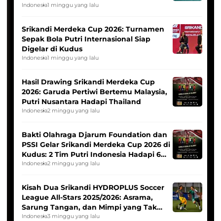
League
Indonesia
1 minggu yang lalu
Srikandi Merdeka Cup 2026: Turnamen
Sepak Bola Putri Internasional Siap
Digelar di Kudus
Indonesia
1 minggu yang lalu
Hasil Drawing Srikandi Merdeka Cup
2026: Garuda Pertiwi Bertemu Malaysia,
Putri Nusantara Hadapi Thailand
Indonesia
2 minggu yang lalu
Bakti Olahraga Djarum Foundation dan
PSSI Gelar Srikandi Merdeka Cup 2026 di
Kudus: 2 Tim Putri Indonesia Hadapi 6
Tim Asia
Indonesia
2 minggu yang lalu
Kisah Dua Srikandi HYDROPLUS Soccer
League All-Stars 2025/2026: Asrama,
Sarung Tangan, dan Mimpi yang Tak
Pernah Padam
Indonesia
3 minggu yang lalu