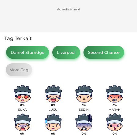
Advertisement
Tag Terkait
Daniel Sturridge
Liverpool
Second Chance
More Tag
0%
0%
0%
0%
SUKA
LUCU
SEDIH
MARAH
0%
0%
0%
0%