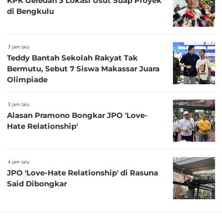
KPK Geledah 3 Lokasi Usut Suap Proyek
di Bengkulu
3 jam lalu
Teddy Bantah Sekolah Rakyat Tak
Bermutu, Sebut 7 Siswa Makassar Juara
Olimpiade
3 jam lalu
Alasan Pramono Bongkar JPO 'Love-
Hate Relationship'
4 jam lalu
JPO 'Love-Hate Relationship' di Rasuna
Said Dibongkar