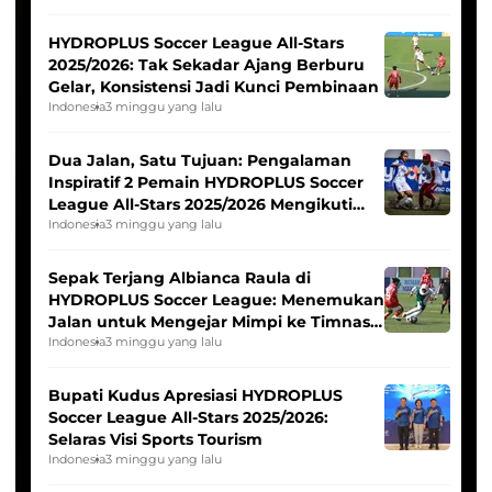
HYDROPLUS Soccer League All-Stars
2025/2026: Tak Sekadar Ajang Berburu
Gelar, Konsistensi Jadi Kunci Pembinaan
Indonesia
3 minggu yang lalu
Dua Jalan, Satu Tujuan: Pengalaman
Inspiratif 2 Pemain HYDROPLUS Soccer
League All-Stars 2025/2026 Mengikuti
Seleksi Timnas Indonesia Putri
Indonesia
3 minggu yang lalu
Sepak Terjang Albianca Raula di
HYDROPLUS Soccer League: Menemukan
Jalan untuk Mengejar Mimpi ke Timnas
Indonesia Putri
Indonesia
3 minggu yang lalu
Bupati Kudus Apresiasi HYDROPLUS
Soccer League All-Stars 2025/2026:
Selaras Visi Sports Tourism
Indonesia
3 minggu yang lalu