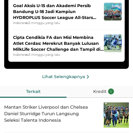
Goal Aksis U-15 dan Akademi Persib
Bandung U-18 Jadi Kampiun
HYDROPLUS Soccer League All-Stars
2025/2026
Indonesia
3 minggu yang lalu
Cipta Cendikia FA dan Misi Membina
Atlet Cerdas: Merekrut Banyak Lulusan
MilkLife Soccer Challenge dan Tampil di
HYDROPLUS Soccer League
Indonesia
3 minggu yang lalu
Lihat Selengkapnya
Terkait
Kredit
1
Mantan Striker Liverpool dan Chelsea
Daniel Sturridge Turun Langsung
Seleksi Talenta Indonesia