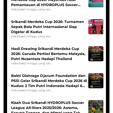
Pemantauan di HYDROPLUS Soccer
League
Indonesia
1 minggu yang lalu
Srikandi Merdeka Cup 2026: Turnamen
Sepak Bola Putri Internasional Siap
Digelar di Kudus
Indonesia
1 minggu yang lalu
Hasil Drawing Srikandi Merdeka Cup
2026: Garuda Pertiwi Bertemu Malaysia,
Putri Nusantara Hadapi Thailand
Indonesia
2 minggu yang lalu
Bakti Olahraga Djarum Foundation dan
PSSI Gelar Srikandi Merdeka Cup 2026 di
Kudus: 2 Tim Putri Indonesia Hadapi 6
Tim Asia
Indonesia
2 minggu yang lalu
Kisah Dua Srikandi HYDROPLUS Soccer
League All-Stars 2025/2026: Asrama,
Sarung Tangan, dan Mimpi yang Tak