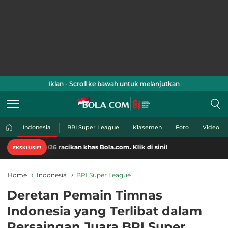
Iklan - Scroll ke bawah untuk melanjutkan
Indonesia
BRI Super League
Klasemen
Foto
Video
26 racikan khas Bola.com. Klik di sini!
EKSKLUSIF!
Home
Indonesia
BRI Super League
Deretan Pemain Timnas
Indonesia yang Terlibat dalam
Persaingan Juara BRI Super