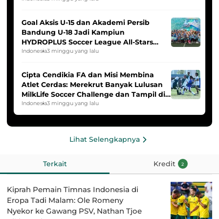
Goal Aksis U-15 dan Akademi Persib
Bandung U-18 Jadi Kampiun
HYDROPLUS Soccer League All-Stars
2025/2026
Indonesia
3 minggu yang lalu
Cipta Cendikia FA dan Misi Membina
Atlet Cerdas: Merekrut Banyak Lulusan
MilkLife Soccer Challenge dan Tampil di
HYDROPLUS Soccer League
Indonesia
3 minggu yang lalu
Lihat Selengkapnya
Terkait
Kredit
2
Kiprah Pemain Timnas Indonesia di
Eropa Tadi Malam: Ole Romeny
Nyekor ke Gawang PSV, Nathan Tjoe