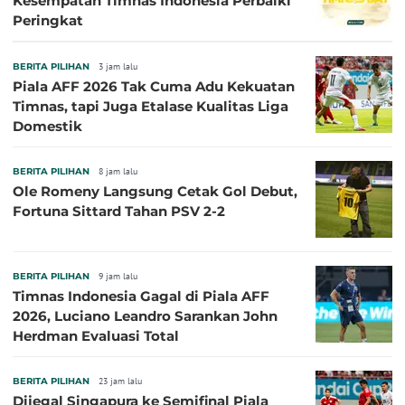
Kesempatan Timnas Indonesia Perbaiki
Peringkat
BERITA PILIHAN
3 jam lalu
Piala AFF 2026 Tak Cuma Adu Kekuatan
Timnas, tapi Juga Etalase Kualitas Liga
Domestik
BERITA PILIHAN
8 jam lalu
Ole Romeny Langsung Cetak Gol Debut,
Fortuna Sittard Tahan PSV 2-2
BERITA PILIHAN
9 jam lalu
Timnas Indonesia Gagal di Piala AFF
2026, Luciano Leandro Sarankan John
Herdman Evaluasi Total
BERITA PILIHAN
23 jam lalu
Dijegal Singapura ke Semifinal Piala