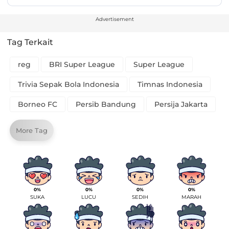
Advertisement
Tag Terkait
reg
BRI Super League
Super League
Trivia Sepak Bola Indonesia
Timnas Indonesia
Borneo FC
Persib Bandung
Persija Jakarta
More Tag
0%
0%
0%
0%
SUKA
LUCU
SEDIH
MARAH