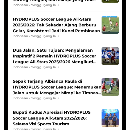
Pernah Padam
Indonesia
3 minggu yang lalu
HYDROPLUS Soccer League All-Stars
2025/2026: Tak Sekadar Ajang Berburu
Gelar, Konsistensi Jadi Kunci Pembinaan
Indonesia
3 minggu yang lalu
Dua Jalan, Satu Tujuan: Pengalaman
Inspiratif 2 Pemain HYDROPLUS Soccer
League All-Stars 2025/2026 Mengikuti
Seleksi Timnas Indonesia Putri
Indonesia
3 minggu yang lalu
Sepak Terjang Albianca Raula di
HYDROPLUS Soccer League: Menemukan
Jalan untuk Mengejar Mimpi ke Timnas
Indonesia Putri
Indonesia
3 minggu yang lalu
Bupati Kudus Apresiasi HYDROPLUS
Soccer League All-Stars 2025/2026:
Selaras Visi Sports Tourism
Indonesia
3 minggu yang lalu