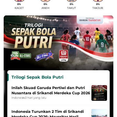
0%
0%
0%
0%
KAGET
ANEH
TAKUT
TAKJUB
Trilogi Sepak Bola Putri
Inilah Skuad Garuda Pertiwi dan Putri
Nusantara di Srikandi Merdeka Cup 2026
Indonesia
3 hari yang lalu
Indonesia Turunkan 2 Tim di Srikandi
Merdeka Cup 2026: Mayoritas Hasil