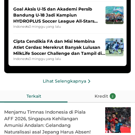
Goal Aksis U-15 dan Akademi Persib
Bandung U-18 Jadi Kampiun
HYDROPLUS Soccer League All-Stars
2025/2026
Indonesia
3 minggu yang lalu
Cipta Cendikia FA dan Misi Membina
Atlet Cerdas: Merekrut Banyak Lulusan
MilkLife Soccer Challenge dan Tampil di
HYDROPLUS Soccer League
Indonesia
3 minggu yang lalu
Lihat Selengkapnya
Terkait
Kredit
2
Menjamu Timnas Indonesia di Piala
AFF 2026, Singapura Kehilangan
Amunisi Andalan: Gelandang
Naturalisasi asal Jepang Harus Absen!