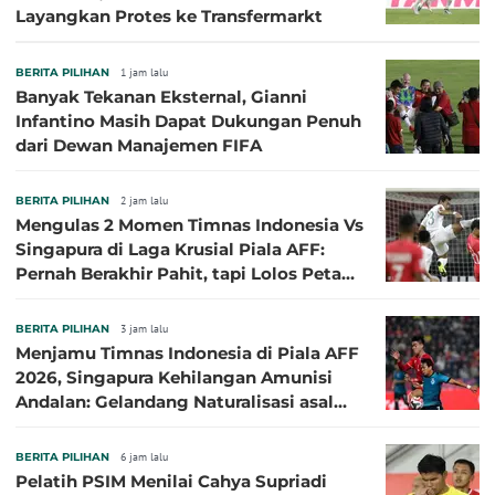
Layangkan Protes ke Transfermarkt
BERITA PILIHAN
1 jam lalu
Banyak Tekanan Eksternal, Gianni
Infantino Masih Dapat Dukungan Penuh
dari Dewan Manajemen FIFA
BERITA PILIHAN
2 jam lalu
Mengulas 2 Momen Timnas Indonesia Vs
Singapura di Laga Krusial Piala AFF:
Pernah Berakhir Pahit, tapi Lolos Petaka
di 2016
BERITA PILIHAN
3 jam lalu
Menjamu Timnas Indonesia di Piala AFF
2026, Singapura Kehilangan Amunisi
Andalan: Gelandang Naturalisasi asal
Jepang Harus Absen!
BERITA PILIHAN
6 jam lalu
Pelatih PSIM Menilai Cahya Supriadi