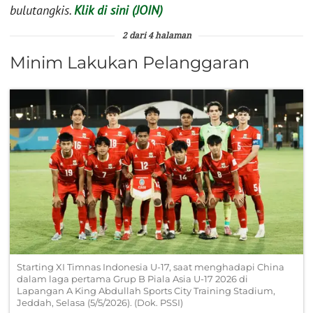
bulutangkis.
Klik di sini (JOIN)
2 dari 4 halaman
Minim Lakukan Pelanggaran
Starting XI Timnas Indonesia U-17, saat menghadapi China
dalam laga pertama Grup B Piala Asia U-17 2026 di
Lapangan A King Abdullah Sports City Training Stadium,
Jeddah, Selasa (5/5/2026). (Dok. PSSI)