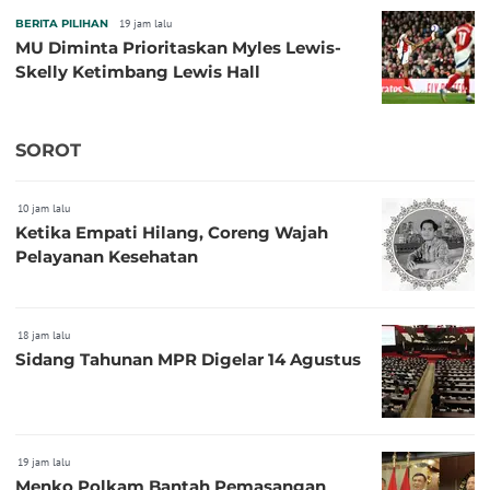
BERITA PILIHAN
19 jam lalu
MU Diminta Prioritaskan Myles Lewis-
Skelly Ketimbang Lewis Hall
SOROT
10 jam lalu
Ketika Empati Hilang, Coreng Wajah
Pelayanan Kesehatan
18 jam lalu
Sidang Tahunan MPR Digelar 14 Agustus
19 jam lalu
Menko Polkam Bantah Pemasangan