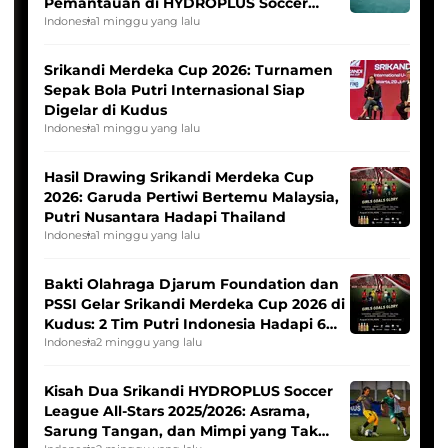
Pemantauan di HYDROPLUS Soccer
League
Indonesia
1 minggu yang lalu
Srikandi Merdeka Cup 2026: Turnamen
Sepak Bola Putri Internasional Siap
Digelar di Kudus
Indonesia
1 minggu yang lalu
Hasil Drawing Srikandi Merdeka Cup
2026: Garuda Pertiwi Bertemu Malaysia,
Putri Nusantara Hadapi Thailand
Indonesia
1 minggu yang lalu
Bakti Olahraga Djarum Foundation dan
PSSI Gelar Srikandi Merdeka Cup 2026 di
Kudus: 2 Tim Putri Indonesia Hadapi 6
Tim Asia
Indonesia
2 minggu yang lalu
Kisah Dua Srikandi HYDROPLUS Soccer
League All-Stars 2025/2026: Asrama,
Sarung Tangan, dan Mimpi yang Tak