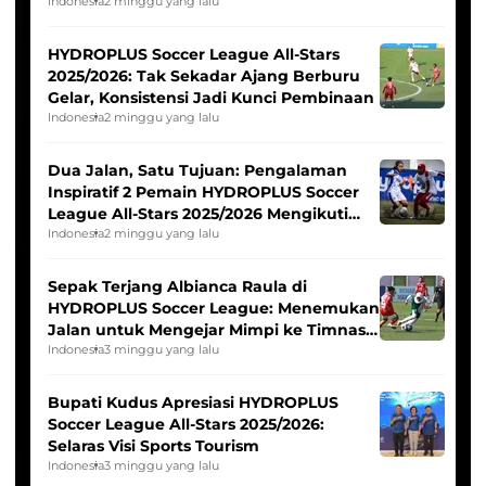
Pernah Padam
Indonesia
2 minggu yang lalu
HYDROPLUS Soccer League All-Stars
2025/2026: Tak Sekadar Ajang Berburu
Gelar, Konsistensi Jadi Kunci Pembinaan
Indonesia
2 minggu yang lalu
Dua Jalan, Satu Tujuan: Pengalaman
Inspiratif 2 Pemain HYDROPLUS Soccer
League All-Stars 2025/2026 Mengikuti
Seleksi Timnas Indonesia Putri
Indonesia
2 minggu yang lalu
Sepak Terjang Albianca Raula di
HYDROPLUS Soccer League: Menemukan
Jalan untuk Mengejar Mimpi ke Timnas
Indonesia Putri
Indonesia
3 minggu yang lalu
Bupati Kudus Apresiasi HYDROPLUS
Soccer League All-Stars 2025/2026:
Selaras Visi Sports Tourism
Indonesia
3 minggu yang lalu