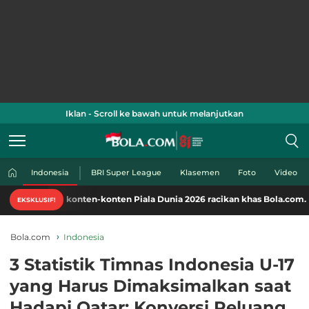
Iklan - Scroll ke bawah untuk melanjutkan
Indonesia
BRI Super League
Klasemen
Foto
Video
 konten-konten Piala Dunia 2026 racikan khas Bola.com. Klik di sini!
EKSKLUSIF!
Bola.com
Indonesia
3 Statistik Timnas Indonesia U-17
yang Harus Dimaksimalkan saat
Hadapi Qatar: Konversi Peluang