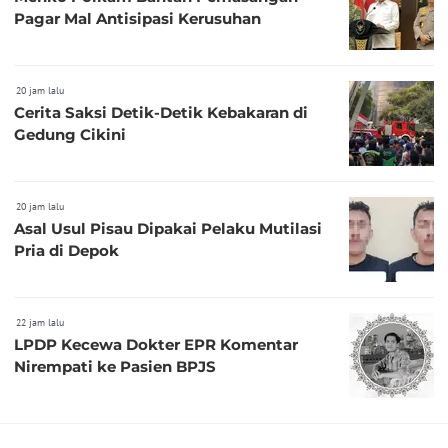
Pagar Mal Antisipasi Kerusuhan
20 jam lalu
Cerita Saksi Detik-Detik Kebakaran di
Gedung Cikini
20 jam lalu
Asal Usul Pisau Dipakai Pelaku Mutilasi
Pria di Depok
22 jam lalu
LPDP Kecewa Dokter EPR Komentar
Nirempati ke Pasien BPJS