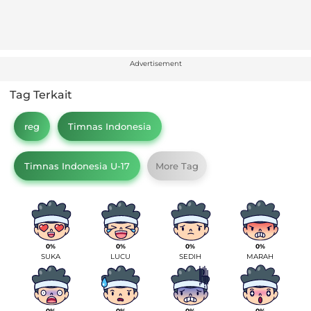
Advertisement
Tag Terkait
reg
Timnas Indonesia
Timnas Indonesia U-17
More Tag
0%
0%
0%
0%
SUKA
LUCU
SEDIH
MARAH
0%
0%
0%
0%