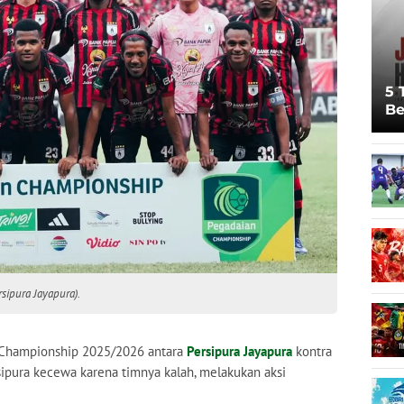
5 
Be
Pi
Sp
Ju
sipura Jayapura).
 Championship 2025/2026 antara
Persipura Jayapura
kontra
sipura kecewa karena timnya kalah, melakukan aksi