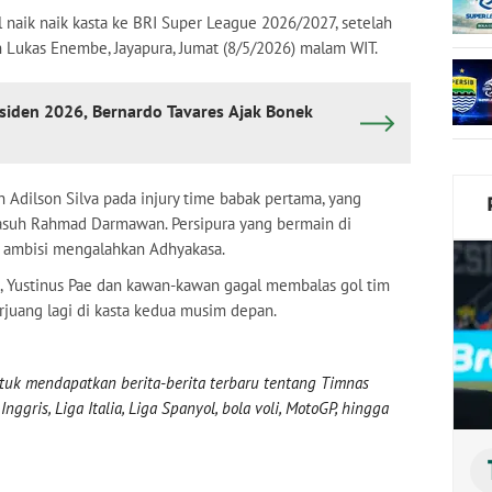
al naik naik kasta ke BRI Super League 2026/2027, setelah
on Lukas Enembe, Jayapura, Jumat (8/5/2026) malam WIT.
esiden 2026, Bernardo Tavares Ajak Bonek
Adilson Silva pada injury time babak pertama, yang
asuh Rahmad Darmawan. Persipura yang bermain di
a ambisi mengalahkan Adhyakasa.
 Yustinus Pae dan kawan-kawan gagal membalas gol tim
erjuang lagi di kasta kedua musim depan.
uk mendapatkan berita-berita terbaru tentang Timnas
nggris, Liga Italia, Liga Spanyol, bola voli, MotoGP, hingga