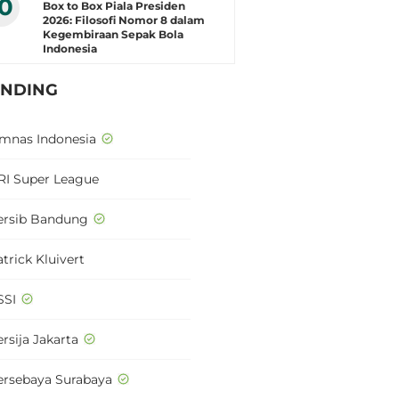
10
Box to Box Piala Presiden
2026: Filosofi Nomor 8 dalam
Kegembiraan Sepak Bola
Indonesia
ENDING
imnas Indonesia
RI Super League
ersib Bandung
trick Kluivert
SSI
rsija Jakarta
ersebaya Surabaya