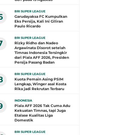
BRI SUPER LEAGUE
6
Garudayaksa FC Kumpulkan
Eks Persija, Kali Ini Giliran
Paulo Ricardo
BRI SUPER LEAGUE
7
Rizky Ridho dan Nadeo
Argawinata Disorot setelah
Timnas Indonesia Tersingkir
dari Piala AFF 2026, Presiden
Persija Pasang Badan
BRI SUPER LEAGUE
8
Kuota Pemain Asing PSIM
Lengkap, Winger asal Kosta
Rika jadi Rekrutan Terbaru
INDONESIA
9
Piala AFF 2026 Tak Cuma Adu
Kekuatan Timnas, tapi Juga
Etalase Kualitas Liga
Domestik
BRI SUPER LEAGUE