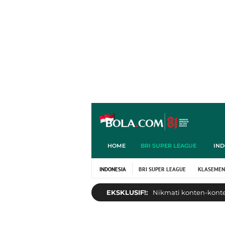
HOME
BRI SUPER LEAGUE
IND
INDONESIA
BRI SUPER LEAGUE
KLASEMEN
EKSKLUSIF!:
Nikmati konten-konten