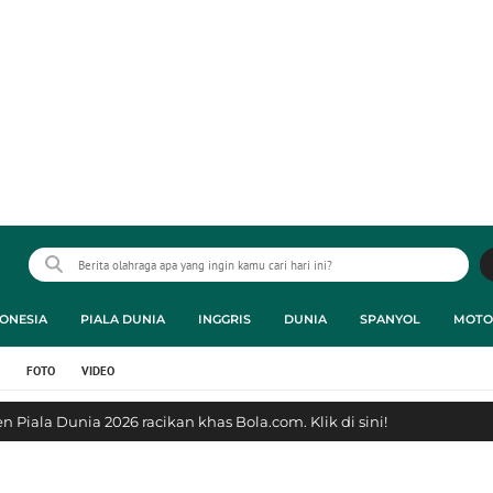
ONESIA
PIALA DUNIA
INGGRIS
DUNIA
SPANYOL
MOTO
FOTO
VIDEO
 Piala Dunia 2026 racikan khas Bola.com. Klik di sini!