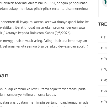
lakukan federasi dalam hal ini PSSI, dengan penggunaan
 belum cukup membuat pihak-pihak tertentu bisa menerima
n penonton di Jayapura karena kecewa timnya gagal lolos ke
TR
yakitkan, ibarat tinggal melangkah promosi dengan satu
ri," katanya kepada Bola.com, Sabtu (9/5/2026).
#
T
n menggunakan wasit asing. Paling tidak ada kepercayaan
 Seharusnya kita semua bisa bersikap dewasa dan sportif,"
#
B
#
P
#
Pa
pan
#
P
hun lagi kembali ke level utama sejak terdegradasi pada
#
Pe
lani kampanye kelima di kasta kedua.
#
P
nggalan wasit dalam memimpin pertandingan, kemudian ada