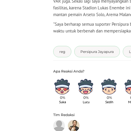
VAR juga. Sekali lagi saya menyayangkan
fasilitas, karena Stadion Lukas Enembe in
mantan pemain Arseto Solo, Arema Malang,
"Saya berharap semua suporter Persipura b
waktu untuk berbenah dan mempersiapkan di
reg
Persipura Jayapura
L
0%
0%
0%
Suka
Lucu
Sedih
M
Tim Redaksi