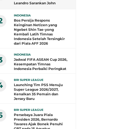
Leandro Sarankan John
Herdman Evaluasi Total
INDONESIA
2
Bos Persija Respons
Keinginan Netizen yang
Ngebet Shin Tae-yong
Kembali Latih Timnas
Indonesia Setelah Tersingkir
dari Piala AFF 2026
INDONESIA
3
Jadwal FIFA ASEAN Cup 2026,
Kesempatan Timnas
Indonesia Perbaiki Peringkat
BRI SUPER LEAGUE
4
Launching Tim PSS Menuju
Super League 2026/2027,
Kenalkan 35 Pemain dan
Jersey Baru
BRI SUPER LEAGUE
5
Persebaya Juara Piala
Presiden 2026, Bernardo
Tavares Ajak Bonek Penuhi
GBT pada 15 Agustus