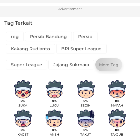
Advertisement
Tag Terkait
reg
Persib Bandung
Persib
Kakang Rudianto
BRI Super League
Super League
Jajang Sukmara
More Tag
0%
0%
0%
0%
SUKA
LUCU
SEDIH
MARAH
0%
0%
0%
0%
KAGET
ANEH
TAKUT
TAKJUB