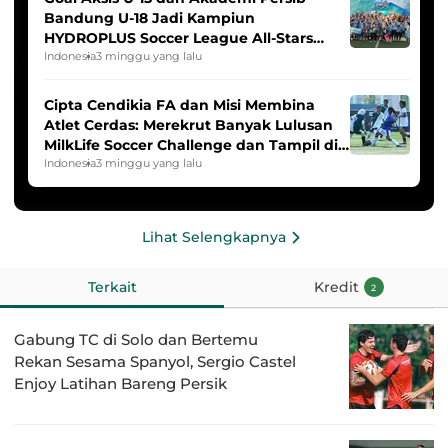
Bandung U-18 Jadi Kampiun
HYDROPLUS Soccer League All-Stars
2025/2026
Indonesia
3 minggu yang lalu
Cipta Cendikia FA dan Misi Membina
Atlet Cerdas: Merekrut Banyak Lulusan
MilkLife Soccer Challenge dan Tampil di
HYDROPLUS Soccer League
Indonesia
3 minggu yang lalu
Lihat Selengkapnya
Terkait
Kredit
2
Gabung TC di Solo dan Bertemu
Rekan Sesama Spanyol, Sergio Castel
Enjoy Latihan Bareng Persik