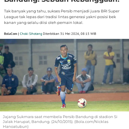
Tak banyak yang tahu, sukses Persib menjadi juara BRI Super
League tak lepas dari tradisi lintas generasi yakni posisi bek
kanan yang selalu diisi oleh pemain lokal.
BolaCom |
Choki Sihotang
Diterbitkan 31 Mei 2026, 08:15 WIB
Jajang Sukmara saat membela Persib Bandung di stadion Si
Jalak Harupat, Bandung. (24/10/2015). (Bola.com/Nicklas
Hanoatubun)