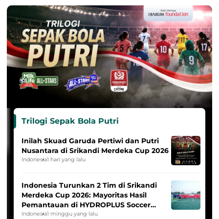
Trilogi Sepak Bola Putri
Inilah Skuad Garuda Pertiwi dan Putri
Nusantara di Srikandi Merdeka Cup 2026
Indonesia
1 hari yang lalu
Indonesia Turunkan 2 Tim di Srikandi
Merdeka Cup 2026: Mayoritas Hasil
Pemantauan di HYDROPLUS Soccer
League
Indonesia
1 minggu yang lalu