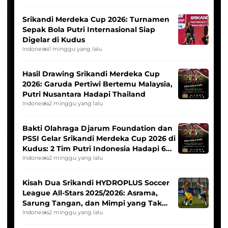
Srikandi Merdeka Cup 2026: Turnamen
Sepak Bola Putri Internasional Siap
Digelar di Kudus
Indonesia
1 minggu yang lalu
Hasil Drawing Srikandi Merdeka Cup
2026: Garuda Pertiwi Bertemu Malaysia,
Putri Nusantara Hadapi Thailand
Indonesia
2 minggu yang lalu
Bakti Olahraga Djarum Foundation dan
PSSI Gelar Srikandi Merdeka Cup 2026 di
Kudus: 2 Tim Putri Indonesia Hadapi 6
Tim Asia
Indonesia
2 minggu yang lalu
Kisah Dua Srikandi HYDROPLUS Soccer
League All-Stars 2025/2026: Asrama,
Sarung Tangan, dan Mimpi yang Tak
Pernah Padam
Indonesia
2 minggu yang lalu