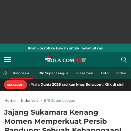
Iklan - Scroll ke bawah untuk melanjutkan
Indonesia
BRI Super League
Klasemen
Foto
Video
Piala Dunia 2026 racikan khas Bola.com. Klik di sini!
EKSKLUSIF!
Home
Indonesia
BRI Super League
Jajang Sukamara Kenang
Momen Memperkuat Persib
Bandung: Sebuah Kebanggaan!