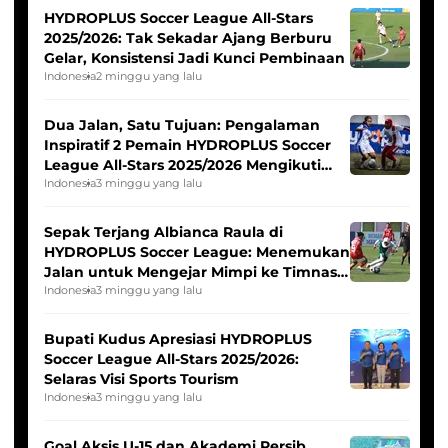
HYDROPLUS Soccer League All-Stars
2025/2026: Tak Sekadar Ajang Berburu
Gelar, Konsistensi Jadi Kunci Pembinaan
Indonesia
2 minggu yang lalu
Dua Jalan, Satu Tujuan: Pengalaman
Inspiratif 2 Pemain HYDROPLUS Soccer
League All-Stars 2025/2026 Mengikuti
Seleksi Timnas Indonesia Putri
Indonesia
3 minggu yang lalu
Sepak Terjang Albianca Raula di
HYDROPLUS Soccer League: Menemukan
Jalan untuk Mengejar Mimpi ke Timnas
Indonesia Putri
Indonesia
3 minggu yang lalu
Bupati Kudus Apresiasi HYDROPLUS
Soccer League All-Stars 2025/2026:
Selaras Visi Sports Tourism
Indonesia
3 minggu yang lalu
Goal Aksis U-15 dan Akademi Persib