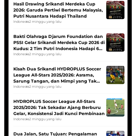
Hasil Drawing Srikandi Merdeka Cup
2026: Garuda Pertiwi Bertemu Malaysia,
Putri Nusantara Hadapi Thailand
Indonesia
2 minggu yang lalu
Bakti Olahraga Djarum Foundation dan
PSSI Gelar Srikandi Merdeka Cup 2026 di
Kudus: 2 Tim Putri Indonesia Hadapi 6
Tim Asia
Indonesia
2 minggu yang lalu
Kisah Dua Srikandi HYDROPLUS Soccer
League All-Stars 2025/2026: Asrama,
Sarung Tangan, dan Mimpi yang Tak
Pernah Padam
Indonesia
2 minggu yang lalu
HYDROPLUS Soccer League All-Stars
2025/2026: Tak Sekadar Ajang Berburu
Gelar, Konsistensi Jadi Kunci Pembinaan
Indonesia
2 minggu yang lalu
Dua Jalan, Satu Tujuan: Pengalaman