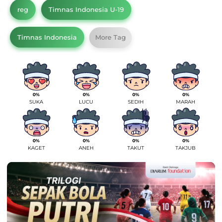
reg
Timnas Indonesia U-19
Timnas Indonesia
More Tag
0%
0%
0%
0%
SUKA
LUCU
SEDIH
MARAH
0%
0%
0%
0%
KAGET
ANEH
TAKUT
TAKJUB