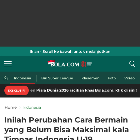
Iklan - Scroll ke bawah untuk melanjutkan
Indonesia
BRI Super League
Klasemen
Foto
Video
en Piala Dunia 2026 racikan khas Bola.com. Klik di sini!
EKSKLUSIF!
Home
Indonesia
Inilah Perubahan Cara Bermain
yang Belum Bisa Maksimal kala
Timnas Indonesia U-19