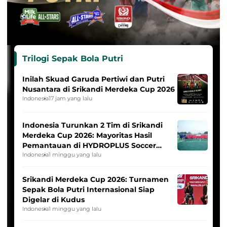
Trilogi Sepak Bola Putri
Inilah Skuad Garuda Pertiwi dan Putri
Nusantara di Srikandi Merdeka Cup 2026
Indonesia
17 jam yang lalu
Indonesia Turunkan 2 Tim di Srikandi
Merdeka Cup 2026: Mayoritas Hasil
Pemantauan di HYDROPLUS Soccer
League
Indonesia
1 minggu yang lalu
Srikandi Merdeka Cup 2026: Turnamen
Sepak Bola Putri Internasional Siap
Digelar di Kudus
Indonesia
1 minggu yang lalu