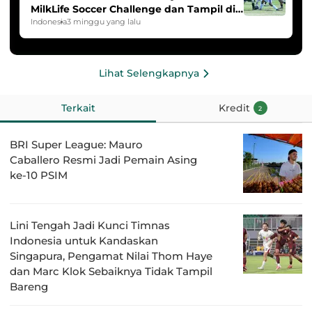
MilkLife Soccer Challenge dan Tampil di
HYDROPLUS Soccer League
Indonesia
3 minggu yang lalu
Lihat Selengkapnya
Terkait
Kredit
2
BRI Super League: Mauro
Caballero Resmi Jadi Pemain Asing
ke-10 PSIM
Lini Tengah Jadi Kunci Timnas
Indonesia untuk Kandaskan
Singapura, Pengamat Nilai Thom Haye
dan Marc Klok Sebaiknya Tidak Tampil
Bareng