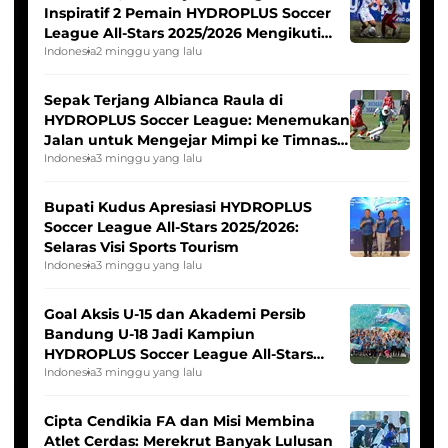
Inspiratif 2 Pemain HYDROPLUS Soccer
League All-Stars 2025/2026 Mengikuti
Seleksi Timnas Indonesia Putri
Indonesia
2 minggu yang lalu
Sepak Terjang Albianca Raula di
HYDROPLUS Soccer League: Menemukan
Jalan untuk Mengejar Mimpi ke Timnas
Indonesia Putri
Indonesia
3 minggu yang lalu
Bupati Kudus Apresiasi HYDROPLUS
Soccer League All-Stars 2025/2026:
Selaras Visi Sports Tourism
Indonesia
3 minggu yang lalu
Goal Aksis U-15 dan Akademi Persib
Bandung U-18 Jadi Kampiun
HYDROPLUS Soccer League All-Stars
2025/2026
Indonesia
3 minggu yang lalu
Cipta Cendikia FA dan Misi Membina
Atlet Cerdas: Merekrut Banyak Lulusan