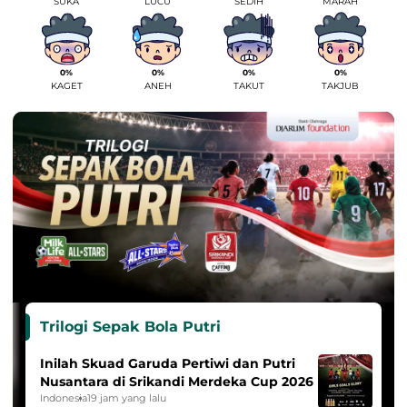
SUKA
LUCU
SEDIH
MARAH
0%
0%
0%
0%
KAGET
ANEH
TAKUT
TAKJUB
Trilogi Sepak Bola Putri
Inilah Skuad Garuda Pertiwi dan Putri
Nusantara di Srikandi Merdeka Cup 2026
Indonesia
19 jam yang lalu