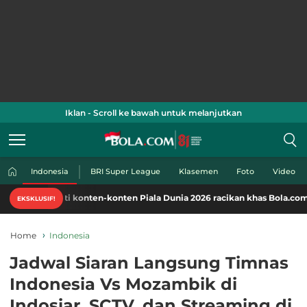
Iklan - Scroll ke bawah untuk melanjutkan
Indonesia
BRI Super League
Klasemen
Foto
Video
mati konten-konten Piala Dunia 2026 racikan khas Bola.com. Klik di sini
EKSKLUSIF!
Home
Indonesia
Jadwal Siaran Langsung Timnas
Indonesia Vs Mozambik di
Indosiar, SCTV, dan Streaming di