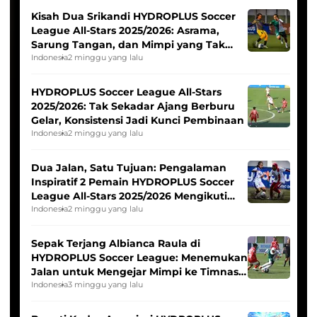
Kisah Dua Srikandi HYDROPLUS Soccer
League All-Stars 2025/2026: Asrama,
Sarung Tangan, dan Mimpi yang Tak
Pernah Padam
Indonesia
2 minggu yang lalu
HYDROPLUS Soccer League All-Stars
2025/2026: Tak Sekadar Ajang Berburu
Gelar, Konsistensi Jadi Kunci Pembinaan
Indonesia
2 minggu yang lalu
Dua Jalan, Satu Tujuan: Pengalaman
Inspiratif 2 Pemain HYDROPLUS Soccer
League All-Stars 2025/2026 Mengikuti
Seleksi Timnas Indonesia Putri
Indonesia
2 minggu yang lalu
Sepak Terjang Albianca Raula di
HYDROPLUS Soccer League: Menemukan
Jalan untuk Mengejar Mimpi ke Timnas
Indonesia Putri
Indonesia
3 minggu yang lalu