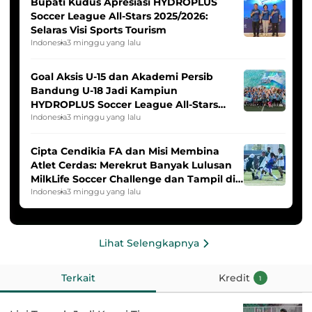
Bupati Kudus Apresiasi HYDROPLUS
Soccer League All-Stars 2025/2026:
Selaras Visi Sports Tourism
Indonesia
3 minggu yang lalu
Goal Aksis U-15 dan Akademi Persib
Bandung U-18 Jadi Kampiun
HYDROPLUS Soccer League All-Stars
2025/2026
Indonesia
3 minggu yang lalu
Cipta Cendikia FA dan Misi Membina
Atlet Cerdas: Merekrut Banyak Lulusan
MilkLife Soccer Challenge dan Tampil di
HYDROPLUS Soccer League
Indonesia
3 minggu yang lalu
Lihat Selengkapnya
Terkait
Kredit
1