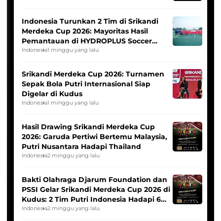
Indonesia Turunkan 2 Tim di Srikandi
Merdeka Cup 2026: Mayoritas Hasil
Pemantauan di HYDROPLUS Soccer
League
Indonesia
1 minggu yang lalu
Srikandi Merdeka Cup 2026: Turnamen
Sepak Bola Putri Internasional Siap
Digelar di Kudus
Indonesia
1 minggu yang lalu
Hasil Drawing Srikandi Merdeka Cup
2026: Garuda Pertiwi Bertemu Malaysia,
Putri Nusantara Hadapi Thailand
Indonesia
2 minggu yang lalu
Bakti Olahraga Djarum Foundation dan
PSSI Gelar Srikandi Merdeka Cup 2026 di
Kudus: 2 Tim Putri Indonesia Hadapi 6
Tim Asia
Indonesia
2 minggu yang lalu