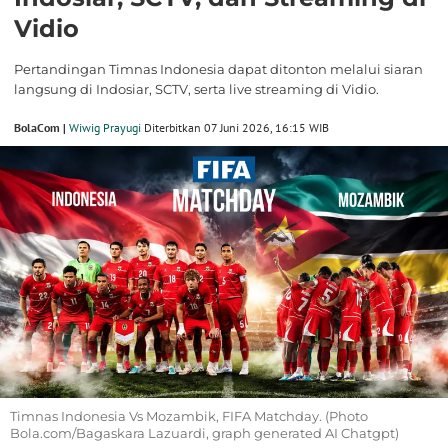
Vidio
Pertandingan Timnas Indonesia dapat ditonton melalui siaran
langsung di Indosiar, SCTV, serta live streaming di Vidio.
BolaCom |
Wiwig Prayugi
Diterbitkan 07 Juni 2026, 16:15 WIB
Timnas Indonesia Vs Mozambik, FIFA Matchday. (Photo
Bola.com/Bagaskara Lazuardi, graph generated AI Chatgpt)