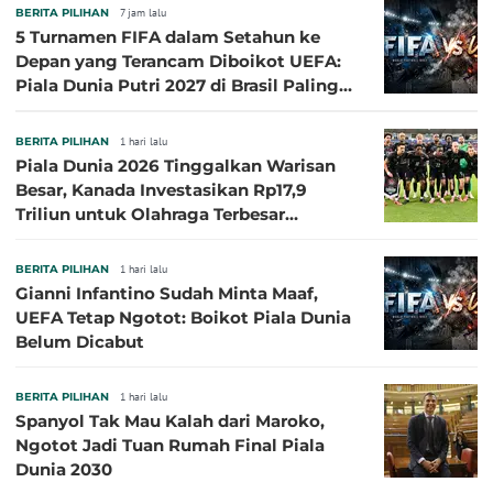
BERITA PILIHAN
7 jam lalu
5 Turnamen FIFA dalam Setahun ke
Depan yang Terancam Diboikot UEFA:
Piala Dunia Putri 2027 di Brasil Paling
Besar
BERITA PILIHAN
1 hari lalu
Piala Dunia 2026 Tinggalkan Warisan
Besar, Kanada Investasikan Rp17,9
Triliun untuk Olahraga Terbesar
Sepanjang Sejarah
BERITA PILIHAN
1 hari lalu
Gianni Infantino Sudah Minta Maaf,
UEFA Tetap Ngotot: Boikot Piala Dunia
Belum Dicabut
BERITA PILIHAN
1 hari lalu
Spanyol Tak Mau Kalah dari Maroko,
Ngotot Jadi Tuan Rumah Final Piala
Dunia 2030