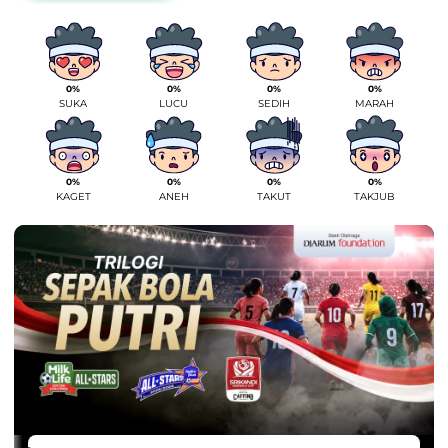
0%
0%
0%
0%
SUKA
LUCU
SEDIH
MARAH
0%
0%
0%
0%
KAGET
ANEH
TAKUT
TAKJUB