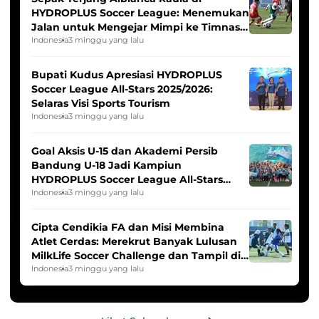
HYDROPLUS Soccer League: Menemukan
Jalan untuk Mengejar Mimpi ke Timnas
Indonesia Putri
Indonesia
3 minggu yang lalu
Bupati Kudus Apresiasi HYDROPLUS
Soccer League All-Stars 2025/2026:
Selaras Visi Sports Tourism
Indonesia
3 minggu yang lalu
Goal Aksis U-15 dan Akademi Persib
Bandung U-18 Jadi Kampiun
HYDROPLUS Soccer League All-Stars
2025/2026
Indonesia
3 minggu yang lalu
Cipta Cendikia FA dan Misi Membina
Atlet Cerdas: Merekrut Banyak Lulusan
MilkLife Soccer Challenge dan Tampil di
HYDROPLUS Soccer League
Indonesia
3 minggu yang lalu