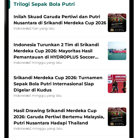
Trilogi Sepak Bola Putri
Inilah Skuad Garuda Pertiwi dan Putri
Nusantara di Srikandi Merdeka Cup 2026
Indonesia
2 hari yang lalu
Indonesia Turunkan 2 Tim di Srikandi
Merdeka Cup 2026: Mayoritas Hasil
Pemantauan di HYDROPLUS Soccer
League
Indonesia
1 minggu yang lalu
Srikandi Merdeka Cup 2026: Turnamen
Sepak Bola Putri Internasional Siap
Digelar di Kudus
Indonesia
1 minggu yang lalu
Hasil Drawing Srikandi Merdeka Cup
2026: Garuda Pertiwi Bertemu Malaysia,
Putri Nusantara Hadapi Thailand
Indonesia
2 minggu yang lalu