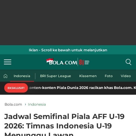
Iklan - Scroll ke bawah untuk melanjutkan
Indonesia
BRI Super League
Klasemen
Foto
Video
konten-konten Piala Dunia 2026 racikan khas Bola.com. Klik di sini!
EKSKLUSIF!
Bola.com
Indonesia
Jadwal Semifinal Piala AFF U-19
2026: Timnas Indonesia U-19
Menunggu Lawan