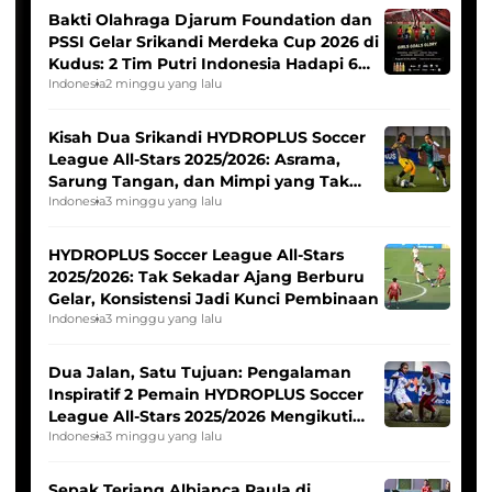
Bakti Olahraga Djarum Foundation dan
PSSI Gelar Srikandi Merdeka Cup 2026 di
Kudus: 2 Tim Putri Indonesia Hadapi 6
Tim Asia
Indonesia
2 minggu yang lalu
Kisah Dua Srikandi HYDROPLUS Soccer
League All-Stars 2025/2026: Asrama,
Sarung Tangan, dan Mimpi yang Tak
Pernah Padam
Indonesia
3 minggu yang lalu
HYDROPLUS Soccer League All-Stars
2025/2026: Tak Sekadar Ajang Berburu
Gelar, Konsistensi Jadi Kunci Pembinaan
Indonesia
3 minggu yang lalu
Dua Jalan, Satu Tujuan: Pengalaman
Inspiratif 2 Pemain HYDROPLUS Soccer
League All-Stars 2025/2026 Mengikuti
Seleksi Timnas Indonesia Putri
Indonesia
3 minggu yang lalu
Sepak Terjang Albianca Raula di