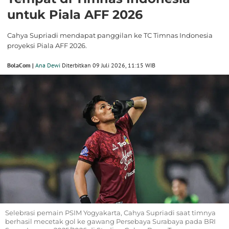
untuk Piala AFF 2026
Cahya Supriadi mendapat panggilan ke TC Timnas Indonesia
proyeksi Piala AFF 2026.
BolaCom |
Ana Dewi
Diterbitkan 09 Juli 2026, 11:15 WIB
Selebrasi pemain PSIM Yogyakarta, Cahya Supriadi saat timnya
berhasil mecetak gol ke gawang Persebaya Surabaya pada BRI