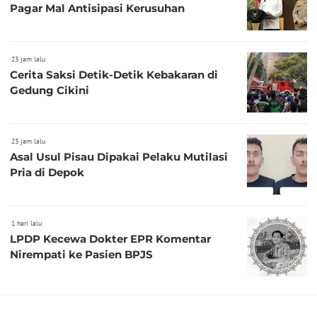
Pagar Mal Antisipasi Kerusuhan
23 jam lalu
Cerita Saksi Detik-Detik Kebakaran di
Gedung Cikini
23 jam lalu
Asal Usul Pisau Dipakai Pelaku Mutilasi
Pria di Depok
1 hari lalu
LPDP Kecewa Dokter EPR Komentar
Nirempati ke Pasien BPJS