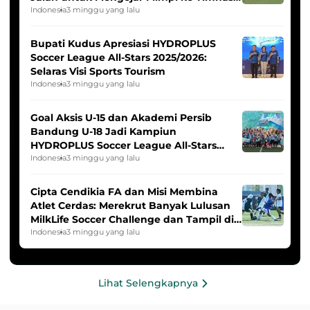
Indonesia Putri
Indonesia
3 minggu yang lalu
Bupati Kudus Apresiasi HYDROPLUS
Soccer League All-Stars 2025/2026:
Selaras Visi Sports Tourism
Indonesia
3 minggu yang lalu
Goal Aksis U-15 dan Akademi Persib
Bandung U-18 Jadi Kampiun
HYDROPLUS Soccer League All-Stars
2025/2026
Indonesia
3 minggu yang lalu
Cipta Cendikia FA dan Misi Membina
Atlet Cerdas: Merekrut Banyak Lulusan
MilkLife Soccer Challenge dan Tampil di
HYDROPLUS Soccer League
Indonesia
3 minggu yang lalu
Lihat Selengkapnya