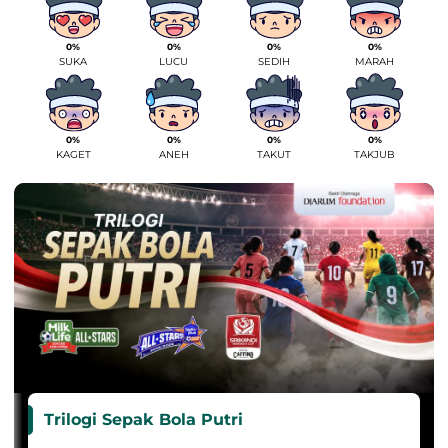
0%
0%
0%
0%
SUKA
LUCU
SEDIH
MARAH
0%
0%
0%
0%
KAGET
ANEH
TAKUT
TAKJUB
Trilogi Sepak Bola Putri