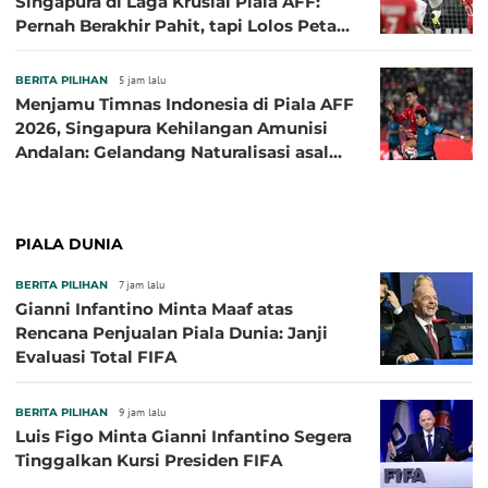
Singapura di Laga Krusial Piala AFF:
Pernah Berakhir Pahit, tapi Lolos Petaka
di 2016
BERITA PILIHAN
5 jam lalu
Menjamu Timnas Indonesia di Piala AFF
2026, Singapura Kehilangan Amunisi
Andalan: Gelandang Naturalisasi asal
Jepang Harus Absen!
PIALA DUNIA
BERITA PILIHAN
7 jam lalu
Gianni Infantino Minta Maaf atas
Rencana Penjualan Piala Dunia: Janji
Evaluasi Total FIFA
BERITA PILIHAN
9 jam lalu
Luis Figo Minta Gianni Infantino Segera
Tinggalkan Kursi Presiden FIFA