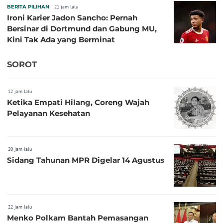
BERITA PILIHAN
21 jam lalu
Ironi Karier Jadon Sancho: Pernah
Bersinar di Dortmund dan Gabung MU,
Kini Tak Ada yang Berminat
SOROT
12 jam lalu
Ketika Empati Hilang, Coreng Wajah
Pelayanan Kesehatan
20 jam lalu
Sidang Tahunan MPR Digelar 14 Agustus
22 jam lalu
Menko Polkam Bantah Pemasangan