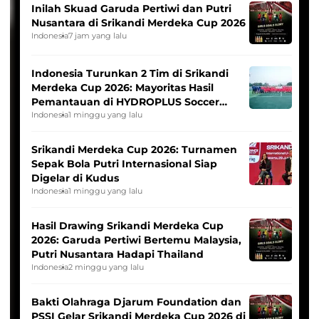
Inilah Skuad Garuda Pertiwi dan Putri
Nusantara di Srikandi Merdeka Cup 2026
Indonesia
7 jam yang lalu
Indonesia Turunkan 2 Tim di Srikandi
Merdeka Cup 2026: Mayoritas Hasil
Pemantauan di HYDROPLUS Soccer
League
Indonesia
1 minggu yang lalu
Srikandi Merdeka Cup 2026: Turnamen
Sepak Bola Putri Internasional Siap
Digelar di Kudus
Indonesia
1 minggu yang lalu
Hasil Drawing Srikandi Merdeka Cup
2026: Garuda Pertiwi Bertemu Malaysia,
Putri Nusantara Hadapi Thailand
Indonesia
2 minggu yang lalu
Bakti Olahraga Djarum Foundation dan
PSSI Gelar Srikandi Merdeka Cup 2026 di