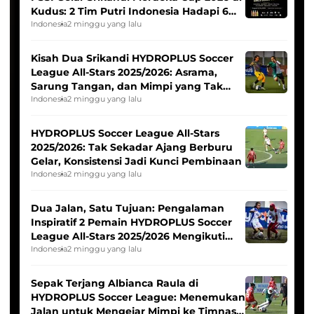
Kudus: 2 Tim Putri Indonesia Hadapi 6
Tim Asia
Indonesia
2 minggu yang lalu
Kisah Dua Srikandi HYDROPLUS Soccer
League All-Stars 2025/2026: Asrama,
Sarung Tangan, dan Mimpi yang Tak
Pernah Padam
Indonesia
2 minggu yang lalu
HYDROPLUS Soccer League All-Stars
2025/2026: Tak Sekadar Ajang Berburu
Gelar, Konsistensi Jadi Kunci Pembinaan
Indonesia
2 minggu yang lalu
Dua Jalan, Satu Tujuan: Pengalaman
Inspiratif 2 Pemain HYDROPLUS Soccer
League All-Stars 2025/2026 Mengikuti
Seleksi Timnas Indonesia Putri
Indonesia
2 minggu yang lalu
Sepak Terjang Albianca Raula di
HYDROPLUS Soccer League: Menemukan
Jalan untuk Mengejar Mimpi ke Timnas