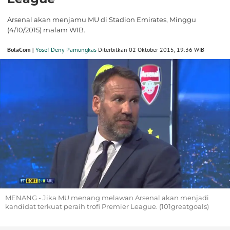
Arsenal akan menjamu MU di Stadion Emirates, Minggu
(4/10/2015) malam WIB.
BolaCom |
Yosef Deny Pamungkas
Diterbitkan 02 Oktober 2015, 19:36 WIB
MENANG - Jika MU menang melawan Arsenal akan menjadi
kandidat terkuat peraih trofi Premier League. (101greatgoals)