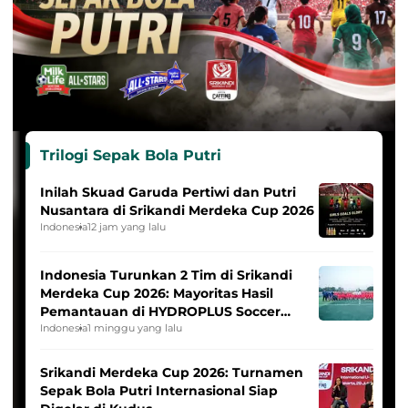
Trilogi Sepak Bola Putri
Inilah Skuad Garuda Pertiwi dan Putri
Nusantara di Srikandi Merdeka Cup 2026
Indonesia
12 jam yang lalu
Indonesia Turunkan 2 Tim di Srikandi
Merdeka Cup 2026: Mayoritas Hasil
Pemantauan di HYDROPLUS Soccer
League
Indonesia
1 minggu yang lalu
Srikandi Merdeka Cup 2026: Turnamen
Sepak Bola Putri Internasional Siap