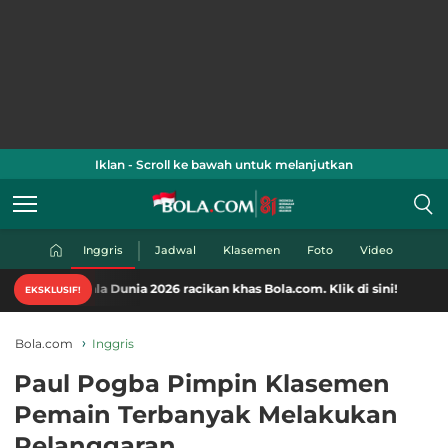
Iklan - Scroll ke bawah untuk melanjutkan
Inggris
Jadwal
Klasemen
Foto
Video
 Dunia 2026 racikan khas Bola.com. Klik di sini!
EKSKLUSIF!
Bola.com
Inggris
Paul Pogba Pimpin Klasemen
Pemain Terbanyak Melakukan
Pelanggaran