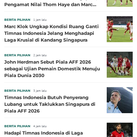
Pengamat Nilai Thom Haye dan Marc
Klok Sebaiknya Tidak Tampil Bareng
BERITA PILIHAN
1 jam lalu
Marc Klok Ungkap Kondisi Ruang Ganti
Timnas Indonesia Jelang Menghadapi
Laga Krusial di Kandang Singapura
BERITA PILIHAN
2 jam lalu
John Herdman Sebut Piala AFF 2026
sebagai Ujian Pemain Domestik Menuju
Piala Dunia 2030
BERITA PILIHAN
3 jam lalu
Timnas Indonesia Butuh Penyerang
Lubang untuk Taklukkan Singapura di
Piala AFF 2026
BERITA PILIHAN
4 jam lalu
Hadapi Timnas Indonesia di Laga