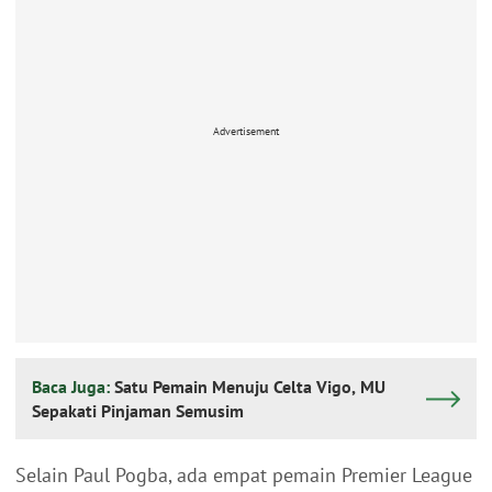
Advertisement
Baca Juga:
Satu Pemain Menuju Celta Vigo, MU
Sepakati Pinjaman Semusim
Selain Paul Pogba, ada empat pemain Premier League