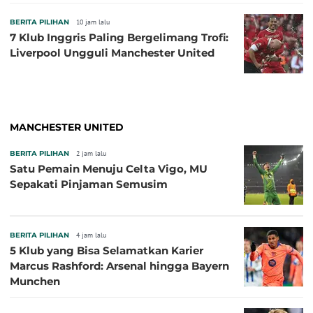
BERITA PILIHAN
10 jam lalu
7 Klub Inggris Paling Bergelimang Trofi:
Liverpool Ungguli Manchester United
MANCHESTER UNITED
BERITA PILIHAN
2 jam lalu
Satu Pemain Menuju Celta Vigo, MU
Sepakati Pinjaman Semusim
BERITA PILIHAN
4 jam lalu
5 Klub yang Bisa Selamatkan Karier
Marcus Rashford: Arsenal hingga Bayern
Munchen