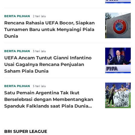
BERITA PILIHAN
2 hari lalu
Rencana Rahasia UEFA Bocor, Siapkan
Turnamen Baru untuk Menyaingi Piala
Dunia
BERITA PILIHAN
3 hari lalu
UEFA Ancam Tuntut Gianni Infantino
Usai Gagalnya Rencana Penjualan
Saham Piala Dunia
BERITA PILIHAN
5 hari lalu
Satu Pemain Argentina Tak Ikut
Berselebrasi dengan Membentangkan
Spanduk Falklands saat Piala Dunia
2026, Jadi Sasaran Kritik
BRI SUPER LEAGUE