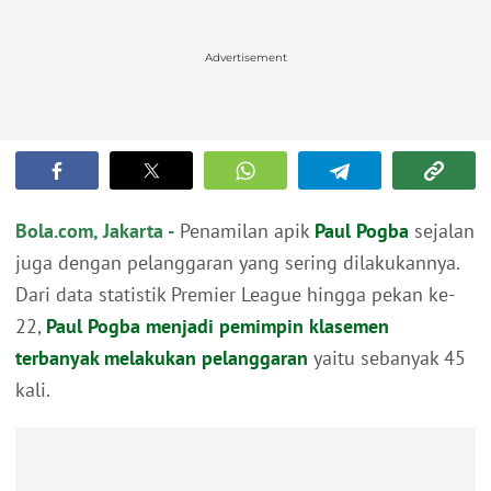
Advertisement
Bola.com, Jakarta -
Penamilan apik
Paul Pogba
sejalan
juga dengan pelanggaran yang sering dilakukannya.
Dari data statistik Premier League hingga pekan ke-
22,
Paul Pogba menjadi pemimpin klasemen
terbanyak melakukan pelanggaran
yaitu sebanyak 45
kali.