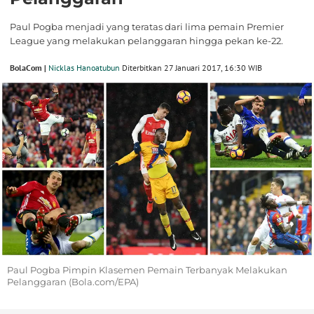
Paul Pogba menjadi yang teratas dari lima pemain Premier
League yang melakukan pelanggaran hingga pekan ke-22.
BolaCom |
Nicklas Hanoatubun
Diterbitkan 27 Januari 2017, 16:30 WIB
Paul Pogba Pimpin Klasemen Pemain Terbanyak Melakukan
Pelanggaran (Bola.com/EPA)