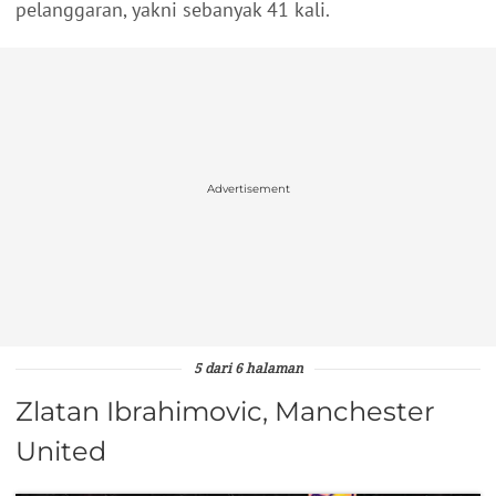
pelanggaran, yakni sebanyak 41 kali.
Advertisement
5 dari 6 halaman
Zlatan Ibrahimovic, Manchester
United