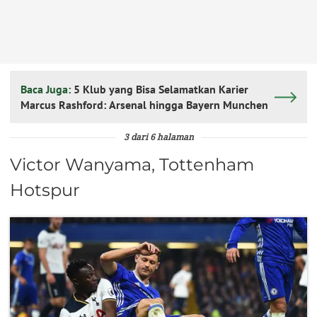
Baca Juga:
5 Klub yang Bisa Selamatkan Karier
Marcus Rashford: Arsenal hingga Bayern Munchen
3 dari 6 halaman
Victor Wanyama, Tottenham
Hotspur