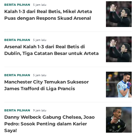
BERITA PILIHAN
5 jam lalu
Kalah 1-3 dari Real Betis, Mikel Arteta
Puas dengan Respons Skuad Arsenal
BERITA PILIHAN
5 jam lalu
Arsenal Kalah 1-3 dari Real Betis di
Dublin, Tiga Catatan Besar untuk Arteta
BERITA PILIHAN
5 jam lalu
Manchester City Temukan Suksesor
James Trafford di Liga Prancis
BERITA PILIHAN
9 jam lalu
Danny Welbeck Gabung Chelsea, Joao
Pedro: Sosok Penting dalam Karier
Saya!