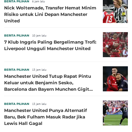
BERITA PILIHAN
6 jam lalu
Nick Woltemade, Transfer Hemat Minim
Risiko untuk Lini Depan Manchester
United
BERITA PILIHAN
10 jam lalu
7 Klub Inggris Paling Bergelimang Trofi:
Liverpool Ungguli Manchester United
BERITA PILIHAN
13 jam lalu
Manchester United Tutup Rapat Pintu
Keluar untuk Benjamin Sesko,
Barcelona dan Bayern Munchen Gigit
Jari
BERITA PILIHAN
13 jam lalu
Manchester United Punya Alternatif
Baru, Bek Fulham Masuk Radar jika
Lewis Hall Gagal