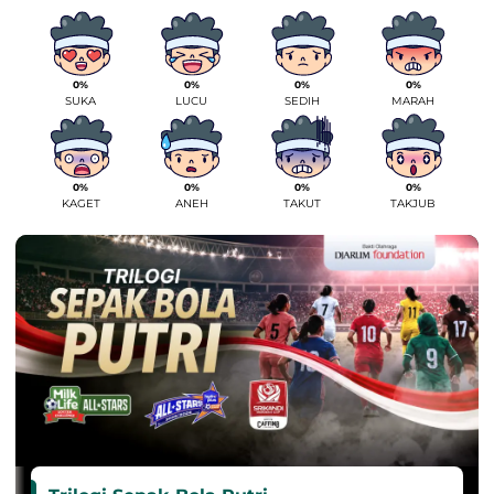
0%
0%
0%
0%
SUKA
LUCU
SEDIH
MARAH
0%
0%
0%
0%
KAGET
ANEH
TAKUT
TAKJUB