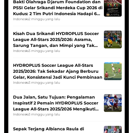
Bakti Olahraga Djarum Foundation dan
PSSI Gelar Srikandi Merdeka Cup 2026 di
Kudus: 2 Tim Putri Indonesia Hadapi 6
Tim Asia
Indonesia
2 minggu yang lalu
Kisah Dua Srikandi HYDROPLUS Soccer
League All-Stars 2025/2026: Asrama,
Sarung Tangan, dan Mimpi yang Tak
Pernah Padam
Indonesia
3 minggu yang lalu
HYDROPLUS Soccer League All-Stars
2025/2026: Tak Sekadar Ajang Berburu
Gelar, Konsistensi Jadi Kunci Pembinaan
Indonesia
3 minggu yang lalu
Dua Jalan, Satu Tujuan: Pengalaman
Inspiratif 2 Pemain HYDROPLUS Soccer
League All-Stars 2025/2026 Mengikuti
Seleksi Timnas Indonesia Putri
Indonesia
3 minggu yang lalu
Sepak Terjang Albianca Raula di