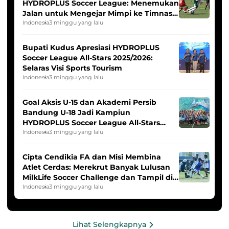
HYDROPLUS Soccer League: Menemukan
Jalan untuk Mengejar Mimpi ke Timnas
Indonesia Putri
Indonesia
3 minggu yang lalu
Bupati Kudus Apresiasi HYDROPLUS
Soccer League All-Stars 2025/2026:
Selaras Visi Sports Tourism
Indonesia
3 minggu yang lalu
Goal Aksis U-15 dan Akademi Persib
Bandung U-18 Jadi Kampiun
HYDROPLUS Soccer League All-Stars
2025/2026
Indonesia
3 minggu yang lalu
Cipta Cendikia FA dan Misi Membina
Atlet Cerdas: Merekrut Banyak Lulusan
MilkLife Soccer Challenge dan Tampil di
HYDROPLUS Soccer League
Indonesia
3 minggu yang lalu
Lihat Selengkapnya