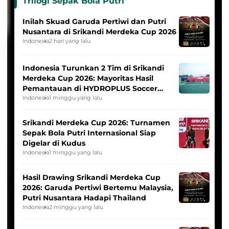
Trilogi Sepak Bola Putri
Inilah Skuad Garuda Pertiwi dan Putri
Nusantara di Srikandi Merdeka Cup 2026
Indonesia
2 hari yang lalu
Indonesia Turunkan 2 Tim di Srikandi
Merdeka Cup 2026: Mayoritas Hasil
Pemantauan di HYDROPLUS Soccer
League
Indonesia
1 minggu yang lalu
Srikandi Merdeka Cup 2026: Turnamen
Sepak Bola Putri Internasional Siap
Digelar di Kudus
Indonesia
1 minggu yang lalu
Hasil Drawing Srikandi Merdeka Cup
2026: Garuda Pertiwi Bertemu Malaysia,
Putri Nusantara Hadapi Thailand
Indonesia
2 minggu yang lalu