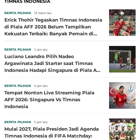
TIMNAS INDONESIA
BERITA PILIHAN
33 menit lalu
Erick Thohir Tegaskan Timnas Indonesia
di Piala AFF 2026 Belum Tampilkan
Kekuatan Terbaik: Banyak Pemain di
Eropa Tidak Bisa Berpartisipasi
BERITA PILIHAN
2 jam lalu
Luciano Leandro Pilih Nadeo
Argawinata Jadi Starter saat Timnas
Indonesia Hadapi Singapura di Piala AFF
2026: Pengalaman Jadi Kunci
BERITA PILIHAN
4 jam lalu
Tempat Nonton Live Streaming Piala
AFF 2026: Singapura Vs Timnas
Indonesia
BERITA PILIHAN
5 jam lalu
Mulai 2027, Piala Presiden Jadi Agenda
Timnas Indonesia di FIFA Matchday: