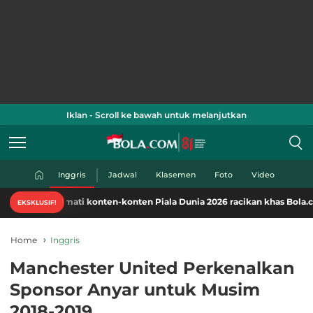
Iklan - Scroll ke bawah untuk melanjutkan
Inggris
Jadwal
Klasemen
Foto
Video
Nikmati konten-konten Piala Dunia 2026 racikan khas Bola.com. Klik di s
EKSKLUSIF!
Home
Inggris
Manchester United Perkenalkan
Sponsor Anyar untuk Musim
2018-2019