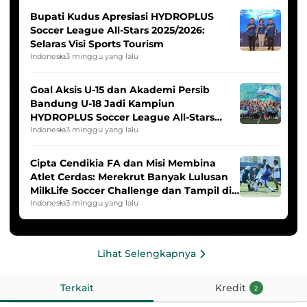
Bupati Kudus Apresiasi HYDROPLUS
Soccer League All-Stars 2025/2026:
Selaras Visi Sports Tourism
Indonesia
3 minggu yang lalu
Goal Aksis U-15 dan Akademi Persib
Bandung U-18 Jadi Kampiun
HYDROPLUS Soccer League All-Stars
2025/2026
Indonesia
3 minggu yang lalu
Cipta Cendikia FA dan Misi Membina
Atlet Cerdas: Merekrut Banyak Lulusan
MilkLife Soccer Challenge dan Tampil di
HYDROPLUS Soccer League
Indonesia
3 minggu yang lalu
Lihat Selengkapnya
Terkait
Kredit
2