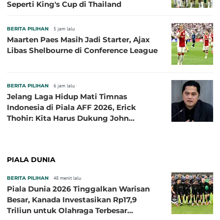
Seperti King's Cup di Thailand
BERITA PILIHAN
5 jam lalu
Maarten Paes Masih Jadi Starter, Ajax
Libas Shelbourne di Conference League
BERITA PILIHAN
6 jam lalu
Jelang Laga Hidup Mati Timnas
Indonesia di Piala AFF 2026, Erick
Thohir: Kita Harus Dukung John
Herdman, Kala Baik dan Tidak Baik
PIALA DUNIA
BERITA PILIHAN
48 menit lalu
Piala Dunia 2026 Tinggalkan Warisan
Besar, Kanada Investasikan Rp17,9
Triliun untuk Olahraga Terbesar