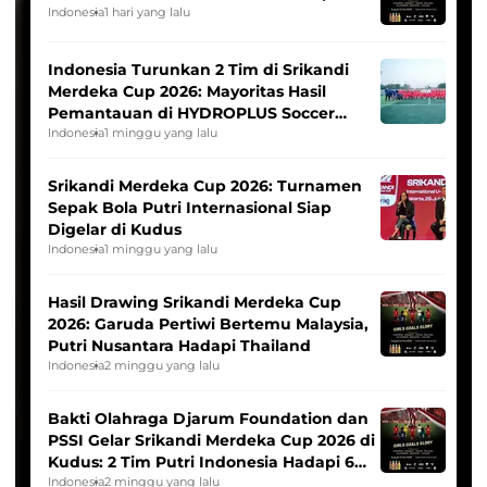
Indonesia
1 hari yang lalu
Indonesia Turunkan 2 Tim di Srikandi
Merdeka Cup 2026: Mayoritas Hasil
Pemantauan di HYDROPLUS Soccer
League
Indonesia
1 minggu yang lalu
Srikandi Merdeka Cup 2026: Turnamen
Sepak Bola Putri Internasional Siap
Digelar di Kudus
Indonesia
1 minggu yang lalu
Hasil Drawing Srikandi Merdeka Cup
2026: Garuda Pertiwi Bertemu Malaysia,
Putri Nusantara Hadapi Thailand
Indonesia
2 minggu yang lalu
Bakti Olahraga Djarum Foundation dan
PSSI Gelar Srikandi Merdeka Cup 2026 di
Kudus: 2 Tim Putri Indonesia Hadapi 6
Tim Asia
Indonesia
2 minggu yang lalu