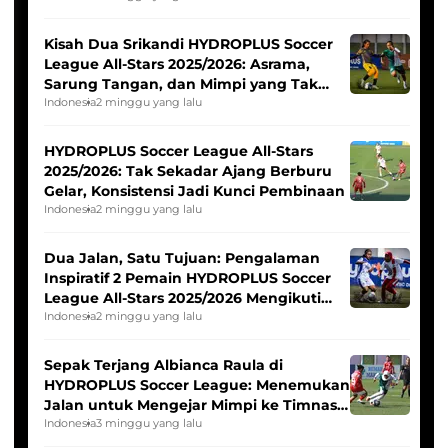
Kisah Dua Srikandi HYDROPLUS Soccer
League All-Stars 2025/2026: Asrama,
Sarung Tangan, dan Mimpi yang Tak
Pernah Padam
Indonesia
2 minggu yang lalu
HYDROPLUS Soccer League All-Stars
2025/2026: Tak Sekadar Ajang Berburu
Gelar, Konsistensi Jadi Kunci Pembinaan
Indonesia
2 minggu yang lalu
Dua Jalan, Satu Tujuan: Pengalaman
Inspiratif 2 Pemain HYDROPLUS Soccer
League All-Stars 2025/2026 Mengikuti
Seleksi Timnas Indonesia Putri
Indonesia
2 minggu yang lalu
Sepak Terjang Albianca Raula di
HYDROPLUS Soccer League: Menemukan
Jalan untuk Mengejar Mimpi ke Timnas
Indonesia Putri
Indonesia
3 minggu yang lalu