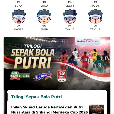
0%
0%
0%
0%
SUKA
LUCU
SEDIH
MARAH
0%
0%
0%
0%
KAGET
ANEH
TAKUT
TAKJUB
Trilogi Sepak Bola Putri
Inilah Skuad Garuda Pertiwi dan Putri
Nusantara di Srikandi Merdeka Cup 2026