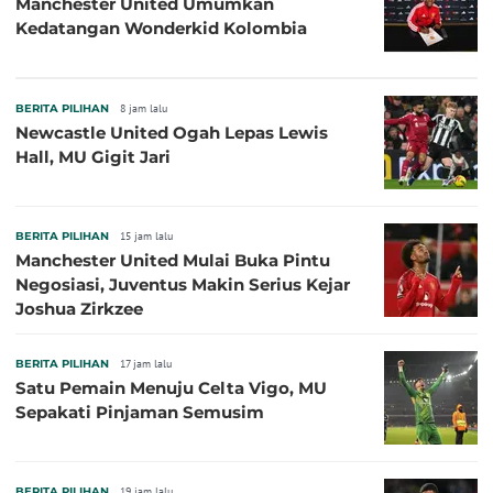
Manchester United Umumkan
Kedatangan Wonderkid Kolombia
BERITA PILIHAN
8 jam lalu
Newcastle United Ogah Lepas Lewis
Hall, MU Gigit Jari
BERITA PILIHAN
15 jam lalu
Manchester United Mulai Buka Pintu
Negosiasi, Juventus Makin Serius Kejar
Joshua Zirkzee
BERITA PILIHAN
17 jam lalu
Satu Pemain Menuju Celta Vigo, MU
Sepakati Pinjaman Semusim
BERITA PILIHAN
19 jam lalu