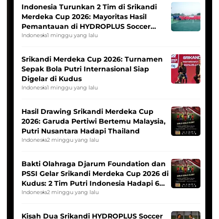
Indonesia Turunkan 2 Tim di Srikandi
Merdeka Cup 2026: Mayoritas Hasil
Pemantauan di HYDROPLUS Soccer
League
Indonesia
1 minggu yang lalu
Srikandi Merdeka Cup 2026: Turnamen
Sepak Bola Putri Internasional Siap
Digelar di Kudus
Indonesia
1 minggu yang lalu
Hasil Drawing Srikandi Merdeka Cup
2026: Garuda Pertiwi Bertemu Malaysia,
Putri Nusantara Hadapi Thailand
Indonesia
2 minggu yang lalu
Bakti Olahraga Djarum Foundation dan
PSSI Gelar Srikandi Merdeka Cup 2026 di
Kudus: 2 Tim Putri Indonesia Hadapi 6
Tim Asia
Indonesia
2 minggu yang lalu
Kisah Dua Srikandi HYDROPLUS Soccer