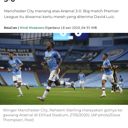
Manchester City menang atas Arsenal 3-0. Big match Premier
League itu diwarnai kartu merah yang diterima David Luiz.
BolaCom |
Windi Wicaksono
Diperbarui 18 Juni 2020, 04:35 WIB
Winger Manchester City, Raheem Sterling merayakan golnya ke
gawang Arsenal di Etihad Stadium, (17/6/2020). (AP photo/Dave
Thompson, Pool)