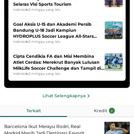
Selaras Visi Sports Tourism
Indonesia
3 minggu yang lalu
Goal Aksis U-15 dan Akademi Persib
Bandung U-18 Jadi Kampiun
HYDROPLUS Soccer League All-Stars
2025/2026
Indonesia
3 minggu yang lalu
Cipta Cendikia FA dan Misi Membina
Atlet Cerdas: Merekrut Banyak Lulusan
MilkLife Soccer Challenge dan Tampil di
HYDROPLUS Soccer League
Indonesia
3 minggu yang lalu
Lihat Selengkapnya
Terkait
Kredit
2
Barcelona Ikut Merayu Rodri, Real
Madrid Masih Jadi Destinasi Favorit