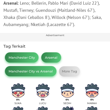
Arsenal
: Leno; Bellerin, Pablo Mari (David Luiz 22'),
Mustafi, Tierney; Guendouzi (Maitland-Niles 67'),
Xhaka (Dani Ceballos 8'), Willock (Nelson 67'); Saka,
Aubameyang; Nketiah (Lacazette 67').
Advertisement
Tag Terkait
Manchester City
Arsenal
Manchester City vs Arsenal
More Tag
0%
0%
0%
0%
SUKA
LUCU
SEDIH
MARAH