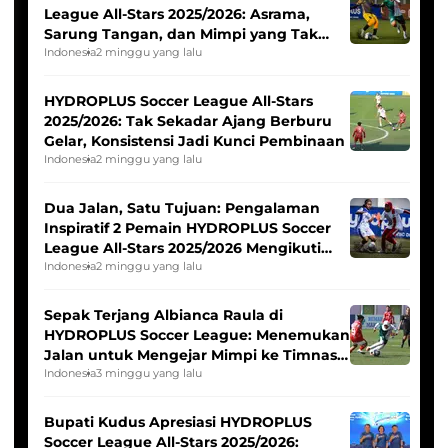
League All-Stars 2025/2026: Asrama,
Sarung Tangan, dan Mimpi yang Tak
Pernah Padam
Indonesia
2 minggu yang lalu
HYDROPLUS Soccer League All-Stars
2025/2026: Tak Sekadar Ajang Berburu
Gelar, Konsistensi Jadi Kunci Pembinaan
Indonesia
2 minggu yang lalu
Dua Jalan, Satu Tujuan: Pengalaman
Inspiratif 2 Pemain HYDROPLUS Soccer
League All-Stars 2025/2026 Mengikuti
Seleksi Timnas Indonesia Putri
Indonesia
2 minggu yang lalu
Sepak Terjang Albianca Raula di
HYDROPLUS Soccer League: Menemukan
Jalan untuk Mengejar Mimpi ke Timnas
Indonesia Putri
Indonesia
3 minggu yang lalu
Bupati Kudus Apresiasi HYDROPLUS
Soccer League All-Stars 2025/2026: