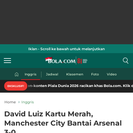
Iklan - Scroll ke bawah untuk melanjutkan
Inggris
Jadwal
Klasemen
Foto
Video
en-konten Piala Dunia 2026 racikan khas Bola.com. Klik di sini!
EKSKLUSIF!
Home
Inggris
David Luiz Kartu Merah,
Manchester City Bantai Arsenal
3-0