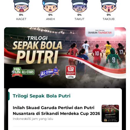
0%
0%
0%
0%
KAGET
ANEH
TAKUT
TAKJUB
Trilogi Sepak Bola Putri
Inilah Skuad Garuda Pertiwi dan Putri
Nusantara di Srikandi Merdeka Cup 2026
Indonesia
16 jam yang lalu