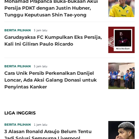
Mohamad Prapanca Buka-bukaan Akui
Persija PDKT dengan Justin Hubner,
Tunggu Keputusan Shin Tae-yong
BERITA PILIHAN
5 jam lalu
Garudayaksa FC Kumpulkan Eks Persija,
Kali Ini Giliran Paulo Ricardo
BERITA PILIHAN
5 jam lalu
Cara Unik Persib Perkenalkan Danijel
Loncar, Ada Aksi Galang Donasi untuk
Penyintas Kanker
LIGA INGGRIS
BERITA PILIHAN
1 jam lalu
3 Alasan Ronald Araujo Belum Tentu
Jadi Solusi Sempurna Liverpool