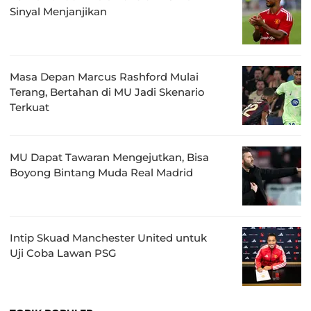
Sinyal Menjanjikan
Masa Depan Marcus Rashford Mulai
Terang, Bertahan di MU Jadi Skenario
Terkuat
MU Dapat Tawaran Mengejutkan, Bisa
Boyong Bintang Muda Real Madrid
Intip Skuad Manchester United untuk
Uji Coba Lawan PSG