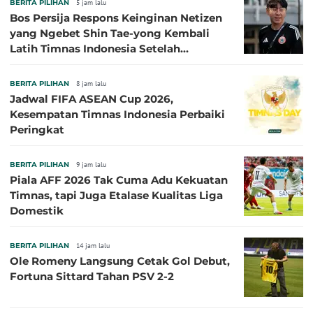
BERITA PILIHAN
5 jam lalu
Bos Persija Respons Keinginan Netizen
yang Ngebet Shin Tae-yong Kembali
Latih Timnas Indonesia Setelah
Tersingkir dari Piala AFF 2026
BERITA PILIHAN
8 jam lalu
Jadwal FIFA ASEAN Cup 2026,
Kesempatan Timnas Indonesia Perbaiki
Peringkat
BERITA PILIHAN
9 jam lalu
Piala AFF 2026 Tak Cuma Adu Kekuatan
Timnas, tapi Juga Etalase Kualitas Liga
Domestik
BERITA PILIHAN
14 jam lalu
Ole Romeny Langsung Cetak Gol Debut,
Fortuna Sittard Tahan PSV 2-2