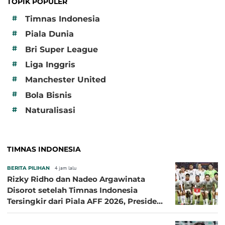
TOPIK POPULER
#
Timnas Indonesia
#
Piala Dunia
#
Bri Super League
#
Liga Inggris
#
Manchester United
#
Bola Bisnis
#
Naturalisasi
TIMNAS INDONESIA
BERITA PILIHAN
4 jam lalu
Rizky Ridho dan Nadeo Argawinata
Disorot setelah Timnas Indonesia
Tersingkir dari Piala AFF 2026, Presiden
Persija Pasang Badan