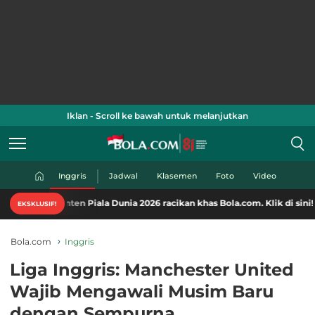
Iklan - Scroll ke bawah untuk melanjutkan
Inggris
Jadwal
Klasemen
Foto
Video
ten Piala Dunia 2026 racikan khas Bola.com. Klik di sini!
EKSKLUSIF!
Bola.com
Inggris
Liga Inggris: Manchester United
Wajib Mengawali Musim Baru
dengan Sempurna