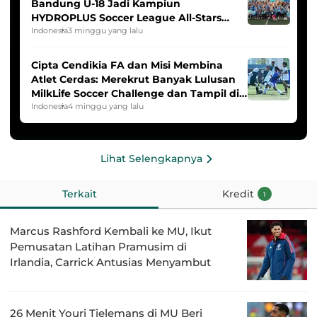
Bandung U-18 Jadi Kampiun
HYDROPLUS Soccer League All-Stars
2025/2026
Indonesia
3 minggu yang lalu
Cipta Cendikia FA dan Misi Membina
Atlet Cerdas: Merekrut Banyak Lulusan
MilkLife Soccer Challenge dan Tampil di
HYDROPLUS Soccer League
Indonesia
4 minggu yang lalu
Lihat Selengkapnya
Terkait
Kredit
1
Marcus Rashford Kembali ke MU, Ikut
Pemusatan Latihan Pramusim di
Irlandia, Carrick Antusias Menyambut
26 Menit Youri Tielemans di MU Beri