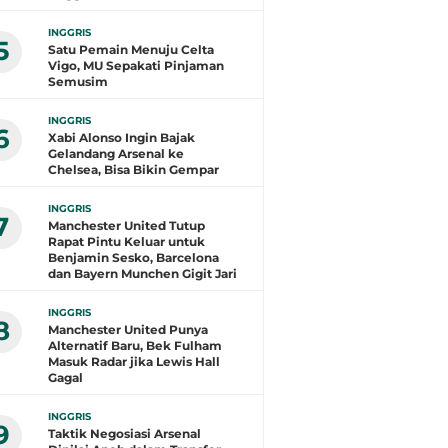
INGGRIS
5
Satu Pemain Menuju Celta
Vigo, MU Sepakati Pinjaman
Semusim
INGGRIS
6
Xabi Alonso Ingin Bajak
Gelandang Arsenal ke
Chelsea, Bisa Bikin Gempar
INGGRIS
7
Manchester United Tutup
Rapat Pintu Keluar untuk
Benjamin Sesko, Barcelona
dan Bayern Munchen Gigit Jari
INGGRIS
8
Manchester United Punya
Alternatif Baru, Bek Fulham
Masuk Radar jika Lewis Hall
Gagal
INGGRIS
9
Taktik Negosiasi Arsenal