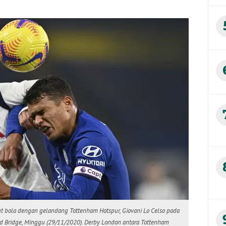
ut bola dengan gelandang Tottenham Hotspur, Giovani Lo Celso pada
rd Bridge, Minggu (29/11/2020). Derby London antara Tottenham