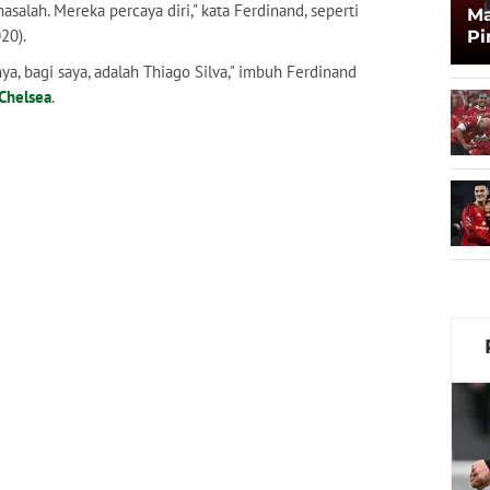
asalah. Mereka percaya diri," kata Ferdinand, seperti
Ma
020).
Pi
Ma
a, bagi saya, adalah Thiago Silva," imbuh Ferdinand
Zi
Chelsea
.