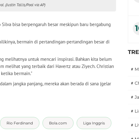
. (Justin Tallis/Pool via AP)
o Silva bisa berpengaruh besar meskipun baru bergabung
likinya, bermain di pertandingan-pertandingan besar di
TR
ang melihatnya untuk mencari inspirasi. Bahkan kita belum
um melihat yang terbaik dari Havertz atau Ziyech. Christian
#
M
a ketika bermain."
#
C
 dalam jangka panjang, mereka akan berada di sana (gelar
.
#
J
#
L
Rio Ferdinand
Bola.com
Liga Inggris
#
L