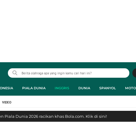
ONESIA
PIALA DUNIA
INGGRIS
DUNIA
SPANYOL
MOTO
VIDEO
 Piala Dunia 2026 racikan khas Bola.com. Klik di sini!