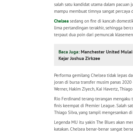
salah satu kandidat utama dalam pacuan 
mampu membuat timnya sangat percaya dir
Chelsea
sedang on fire di kancah domesti
lima pertandingan terakhir, sehingga ber
terpaut dua poin dari pemuncak klasemen
Baca Juga:
Manchester United Mulai 
Kejar Joshua Zirkzee
Performa gemilang Chelsea tidak lepas dar
joran di bursa transfer musim panas 202
Werner, Hakim Ziyech, Kai Havertz, Thiago
Rio Ferdinand terang-terangan mengaku t
finis keempat di Premier League. Salah s
Thiago Silva, yang tampil mengesankan di
Legenda MU itu yakin The Blues akan menja
katakan. Chelsea benar-benar sangat ber