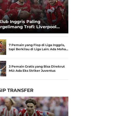
Klub Inggris Paling
rgelimang Trofi: Liverpool
gguli Manchester United
7 Pemain yang Flop di Liga Inggris,
tapi Berkilau di Liga Lain: Ada Moha…
3 Pemain Gratis yang Bisa Direkrut
MU: Ada Eks Striker Juventus
IP TRANSFER