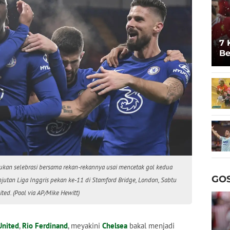
7 
Be
Un
akukan selebrasi bersama rekan-rekannya usai mencetak gol kedua
GOS
jutan Liga Inggris pekan ke-11 di Stamford Bridge, London, Sabtu
ted. (Pool via AP/Mike Hewitt)
United
,
Rio Ferdinand
, meyakini
Chelsea
bakal menjadi