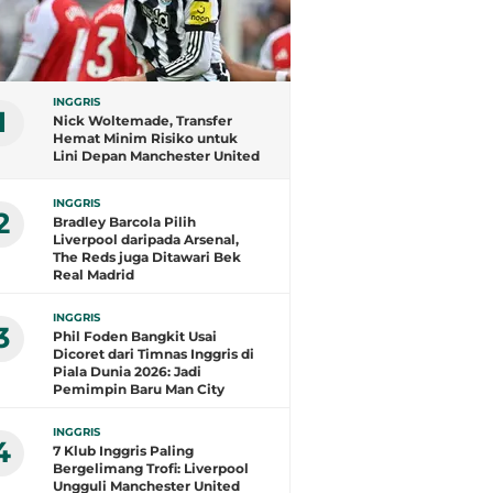
INGGRIS
1
Nick Woltemade, Transfer
Hemat Minim Risiko untuk
Lini Depan Manchester United
INGGRIS
2
Bradley Barcola Pilih
Liverpool daripada Arsenal,
The Reds juga Ditawari Bek
Real Madrid
INGGRIS
3
Phil Foden Bangkit Usai
Dicoret dari Timnas Inggris di
Piala Dunia 2026: Jadi
Pemimpin Baru Man City
INGGRIS
4
7 Klub Inggris Paling
Bergelimang Trofi: Liverpool
Ungguli Manchester United