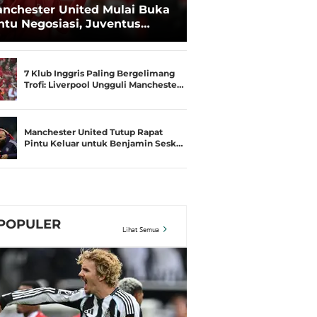
nchester United Mulai Buka
ntu Negosiasi, Juventus
kin Serius Kejar Joshua
rkzee
7 Klub Inggris Paling Bergelimang
Trofi: Liverpool Ungguli Mancheste…
Manchester United Tutup Rapat
Pintu Keluar untuk Benjamin Sesk…
POPULER
Lihat Semua