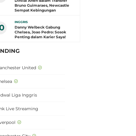
Dinilai Aneh dalam Transfer
Bruno Guimaraes, Newcastle
Sempat Kebingungan
INGGRIS
10
Danny Welbeck Gabung
Chelsea, Joao Pedro: Sosok
Penting dalam Karier Saya!
ENDING
anchester United
helsea
adwal Liga Inggris
ink Live Streaming
iverpool