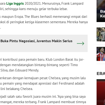
juara
Liga Inggris
2020/2021. Menurutnya, Frank Lampard
i, sehingga kans menuju gelar terbuka lebar.
Ba
Ke
k maupun Eropa. The Blues berhasil memenangi empat dari
Po
cokol di peringkat ketiga klasemen sementara. Mereka hanya
.
Buka Pintu Negosiasi, Juventus Makin Serius
i kontribusi para pemain baru. Klub London Barat itu jor-
0 dengan mendatangkan bintang-bintang seperti Timo
 Silva, dan Edouard Mendy.
ER
erkesan dengan kemajuan pesat Chelsea, yang musim lalu
atu pemain yang mendapat apresiasi dari Ferdinand adalah
 lini belakang Chelsea.
di salah satu favorit juara musim ini. "Apa yang bisa saya
semangat, mereka terbang. Frank Lampard membuat timnya