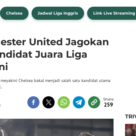
Chelsea
Jadwal Liga Inggris
Link Live Streaming
ster United Jagokan
ndidat Juara Liga
ni
 meyakini Chelsea bakal menjadi salah satu kandidat utama
1.
259
B
TRI