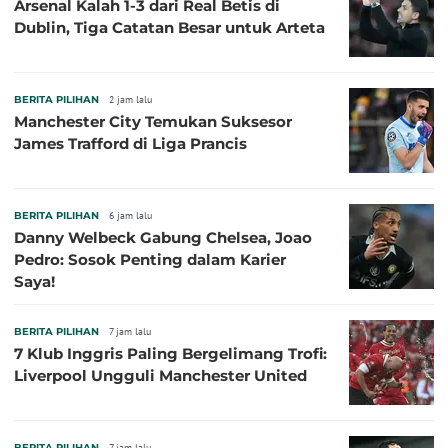
Arsenal Kalah 1-3 dari Real Betis di
Dublin, Tiga Catatan Besar untuk Arteta
BERITA PILIHAN
2 jam lalu
Manchester City Temukan Suksesor
James Trafford di Liga Prancis
BERITA PILIHAN
6 jam lalu
Danny Welbeck Gabung Chelsea, Joao
Pedro: Sosok Penting dalam Karier
Saya!
BERITA PILIHAN
7 jam lalu
7 Klub Inggris Paling Bergelimang Trofi:
Liverpool Ungguli Manchester United
BERITA PILIHAN
7 jam lalu