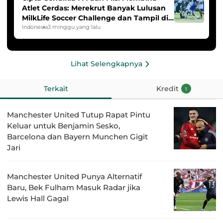
Atlet Cerdas: Merekrut Banyak Lulusan
MilkLife Soccer Challenge dan Tampil di
HYDROPLUS Soccer League
Indonesia
3 minggu yang lalu
Lihat Selengkapnya
Terkait
Kredit
1
Manchester United Tutup Rapat Pintu
Keluar untuk Benjamin Sesko,
Barcelona dan Bayern Munchen Gigit
Jari
Manchester United Punya Alternatif
Baru, Bek Fulham Masuk Radar jika
Lewis Hall Gagal