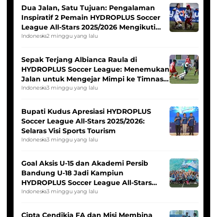
Dua Jalan, Satu Tujuan: Pengalaman
Inspiratif 2 Pemain HYDROPLUS Soccer
League All-Stars 2025/2026 Mengikuti
Seleksi Timnas Indonesia Putri
Indonesia
2 minggu yang lalu
Sepak Terjang Albianca Raula di
HYDROPLUS Soccer League: Menemukan
Jalan untuk Mengejar Mimpi ke Timnas
Indonesia Putri
Indonesia
3 minggu yang lalu
Bupati Kudus Apresiasi HYDROPLUS
Soccer League All-Stars 2025/2026:
Selaras Visi Sports Tourism
Indonesia
3 minggu yang lalu
Goal Aksis U-15 dan Akademi Persib
Bandung U-18 Jadi Kampiun
HYDROPLUS Soccer League All-Stars
2025/2026
Indonesia
3 minggu yang lalu
Cipta Cendikia FA dan Misi Membina