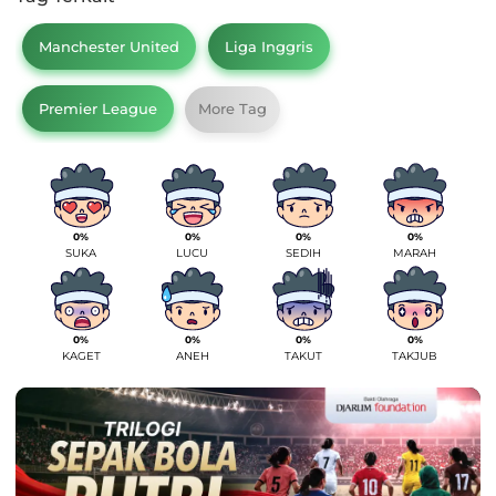
Manchester United
Liga Inggris
Premier League
More Tag
0%
0%
0%
0%
SUKA
LUCU
SEDIH
MARAH
0%
0%
0%
0%
KAGET
ANEH
TAKUT
TAKJUB