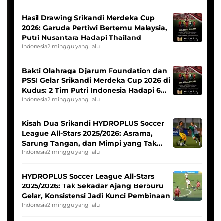
Hasil Drawing Srikandi Merdeka Cup
2026: Garuda Pertiwi Bertemu Malaysia,
Putri Nusantara Hadapi Thailand
Indonesia
2 minggu yang lalu
Bakti Olahraga Djarum Foundation dan
PSSI Gelar Srikandi Merdeka Cup 2026 di
Kudus: 2 Tim Putri Indonesia Hadapi 6
Tim Asia
Indonesia
2 minggu yang lalu
Kisah Dua Srikandi HYDROPLUS Soccer
League All-Stars 2025/2026: Asrama,
Sarung Tangan, dan Mimpi yang Tak
Pernah Padam
Indonesia
2 minggu yang lalu
HYDROPLUS Soccer League All-Stars
2025/2026: Tak Sekadar Ajang Berburu
Gelar, Konsistensi Jadi Kunci Pembinaan
Indonesia
2 minggu yang lalu