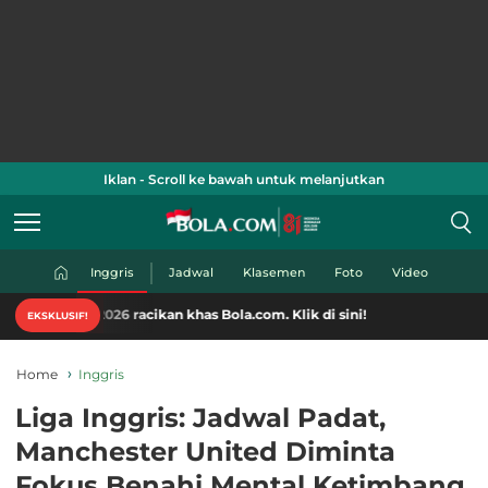
Iklan - Scroll ke bawah untuk melanjutkan
Inggris
Jadwal
Klasemen
Foto
Video
2026 racikan khas Bola.com. Klik di sini!
EKSKLUSIF!
Home
Inggris
Liga Inggris: Jadwal Padat,
Manchester United Diminta
Fokus Benahi Mental Ketimbang