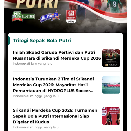
Trilogi Sepak Bola Putri
Inilah Skuad Garuda Pertiwi dan Putri
Nusantara di Srikandi Merdeka Cup 2026
Indonesia
8 jam yang lalu
Indonesia Turunkan 2 Tim di Srikandi
Merdeka Cup 2026: Mayoritas Hasil
Pemantauan di HYDROPLUS Soccer
League
Indonesia
1 minggu yang lalu
Srikandi Merdeka Cup 2026: Turnamen
Sepak Bola Putri Internasional Siap
Digelar di Kudus
Indonesia
1 minggu yang lalu