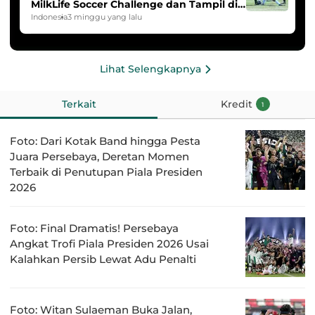
MilkLife Soccer Challenge dan Tampil di
HYDROPLUS Soccer League
Indonesia
3 minggu yang lalu
Lihat Selengkapnya
Terkait
Kredit
1
Foto: Dari Kotak Band hingga Pesta
Juara Persebaya, Deretan Momen
Terbaik di Penutupan Piala Presiden
2026
Foto: Final Dramatis! Persebaya
Angkat Trofi Piala Presiden 2026 Usai
Kalahkan Persib Lewat Adu Penalti
Foto: Witan Sulaeman Buka Jalan,