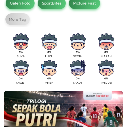
Galeri Foto
SportBites
Picture First
More Tag
0%
0%
0%
0%
SUKA
LUCU
SEDIH
MARAH
0%
0%
0%
0%
KAGET
ANEH
TAKUT
TAKJUB