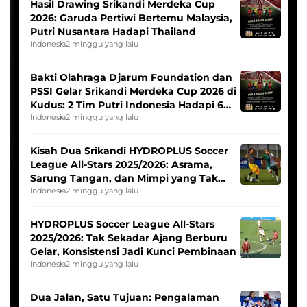
Hasil Drawing Srikandi Merdeka Cup
2026: Garuda Pertiwi Bertemu Malaysia,
Putri Nusantara Hadapi Thailand
Indonesia
2 minggu yang lalu
Bakti Olahraga Djarum Foundation dan
PSSI Gelar Srikandi Merdeka Cup 2026 di
Kudus: 2 Tim Putri Indonesia Hadapi 6
Tim Asia
Indonesia
2 minggu yang lalu
Kisah Dua Srikandi HYDROPLUS Soccer
League All-Stars 2025/2026: Asrama,
Sarung Tangan, dan Mimpi yang Tak
Pernah Padam
Indonesia
2 minggu yang lalu
HYDROPLUS Soccer League All-Stars
2025/2026: Tak Sekadar Ajang Berburu
Gelar, Konsistensi Jadi Kunci Pembinaan
Indonesia
2 minggu yang lalu
Dua Jalan, Satu Tujuan: Pengalaman