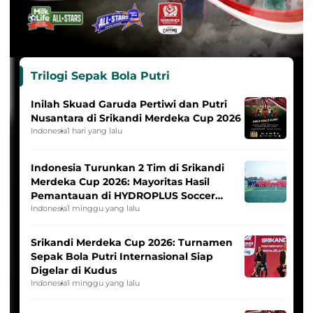
Trilogi Sepak Bola Putri
Inilah Skuad Garuda Pertiwi dan Putri
Nusantara di Srikandi Merdeka Cup 2026
Indonesia
1 hari yang lalu
Indonesia Turunkan 2 Tim di Srikandi
Merdeka Cup 2026: Mayoritas Hasil
Pemantauan di HYDROPLUS Soccer
League
Indonesia
1 minggu yang lalu
Srikandi Merdeka Cup 2026: Turnamen
Sepak Bola Putri Internasional Siap
Digelar di Kudus
Indonesia
1 minggu yang lalu