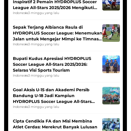
Inspiratif 2 Pemain HYDROPLUS Soccer
League All-Stars 2025/2026 Mengikuti
Seleksi Timnas Indonesia Putri
Indonesia
3 minggu yang lalu
Sepak Terjang Albianca Raula di
HYDROPLUS Soccer League: Menemukan
Jalan untuk Mengejar Mimpi ke Timnas
Indonesia Putri
Indonesia
3 minggu yang lalu
Bupati Kudus Apresiasi HYDROPLUS
Soccer League All-Stars 2025/2026:
Selaras Visi Sports Tourism
Indonesia
3 minggu yang lalu
Goal Aksis U-15 dan Akademi Persib
Bandung U-18 Jadi Kampiun
HYDROPLUS Soccer League All-Stars
2025/2026
Indonesia
3 minggu yang lalu
Cipta Cendikia FA dan Misi Membina
Atlet Cerdas: Merekrut Banyak Lulusan