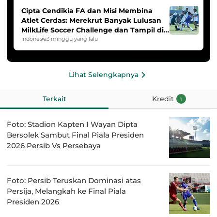
Cipta Cendikia FA dan Misi Membina
Atlet Cerdas: Merekrut Banyak Lulusan
MilkLife Soccer Challenge dan Tampil di
HYDROPLUS Soccer League
Indonesia
3 minggu yang lalu
Lihat Selengkapnya
Terkait
Kredit
1
Foto: Stadion Kapten I Wayan Dipta
Bersolek Sambut Final Piala Presiden
2026 Persib Vs Persebaya
Foto: Persib Teruskan Dominasi atas
Persija, Melangkah ke Final Piala
Presiden 2026