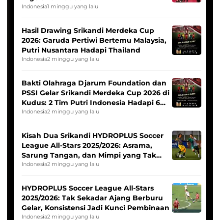
Indonesia
1 minggu yang lalu
Hasil Drawing Srikandi Merdeka Cup
2026: Garuda Pertiwi Bertemu Malaysia,
Putri Nusantara Hadapi Thailand
Indonesia
2 minggu yang lalu
Bakti Olahraga Djarum Foundation dan
PSSI Gelar Srikandi Merdeka Cup 2026 di
Kudus: 2 Tim Putri Indonesia Hadapi 6
Tim Asia
Indonesia
2 minggu yang lalu
Kisah Dua Srikandi HYDROPLUS Soccer
League All-Stars 2025/2026: Asrama,
Sarung Tangan, dan Mimpi yang Tak
Pernah Padam
Indonesia
2 minggu yang lalu
HYDROPLUS Soccer League All-Stars
2025/2026: Tak Sekadar Ajang Berburu
Gelar, Konsistensi Jadi Kunci Pembinaan
Indonesia
2 minggu yang lalu