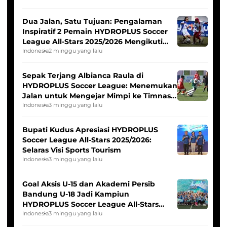
Dua Jalan, Satu Tujuan: Pengalaman
Inspiratif 2 Pemain HYDROPLUS Soccer
League All-Stars 2025/2026 Mengikuti
Seleksi Timnas Indonesia Putri
Indonesia
2 minggu yang lalu
Sepak Terjang Albianca Raula di
HYDROPLUS Soccer League: Menemukan
Jalan untuk Mengejar Mimpi ke Timnas
Indonesia Putri
Indonesia
3 minggu yang lalu
Bupati Kudus Apresiasi HYDROPLUS
Soccer League All-Stars 2025/2026:
Selaras Visi Sports Tourism
Indonesia
3 minggu yang lalu
Goal Aksis U-15 dan Akademi Persib
Bandung U-18 Jadi Kampiun
HYDROPLUS Soccer League All-Stars
2025/2026
Indonesia
3 minggu yang lalu