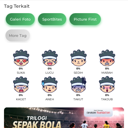
Tag Terkait
Galeri Foto
SportBites
Picture First
More Tag
0%
0%
0%
0%
SUKA
LUCU
SEDIH
MARAH
0%
0%
0%
0%
KAGET
ANEH
TAKUT
TAKJUB