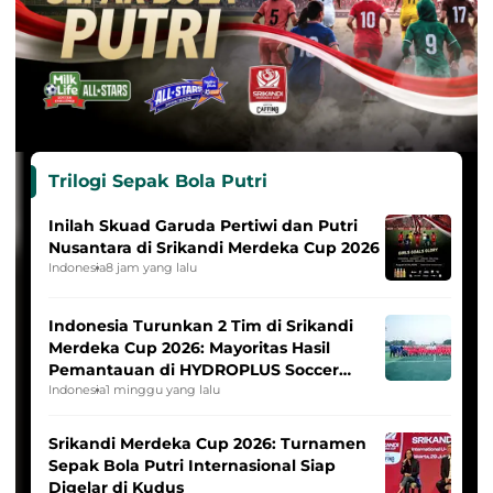
Trilogi Sepak Bola Putri
Inilah Skuad Garuda Pertiwi dan Putri
Nusantara di Srikandi Merdeka Cup 2026
Indonesia
8 jam yang lalu
Indonesia Turunkan 2 Tim di Srikandi
Merdeka Cup 2026: Mayoritas Hasil
Pemantauan di HYDROPLUS Soccer
League
Indonesia
1 minggu yang lalu
Srikandi Merdeka Cup 2026: Turnamen
Sepak Bola Putri Internasional Siap
Digelar di Kudus