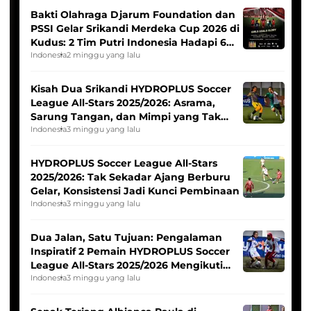
Bakti Olahraga Djarum Foundation dan
PSSI Gelar Srikandi Merdeka Cup 2026 di
Kudus: 2 Tim Putri Indonesia Hadapi 6
Tim Asia
Indonesia
2 minggu yang lalu
Kisah Dua Srikandi HYDROPLUS Soccer
League All-Stars 2025/2026: Asrama,
Sarung Tangan, dan Mimpi yang Tak
Pernah Padam
Indonesia
3 minggu yang lalu
HYDROPLUS Soccer League All-Stars
2025/2026: Tak Sekadar Ajang Berburu
Gelar, Konsistensi Jadi Kunci Pembinaan
Indonesia
3 minggu yang lalu
Dua Jalan, Satu Tujuan: Pengalaman
Inspiratif 2 Pemain HYDROPLUS Soccer
League All-Stars 2025/2026 Mengikuti
Seleksi Timnas Indonesia Putri
Indonesia
3 minggu yang lalu