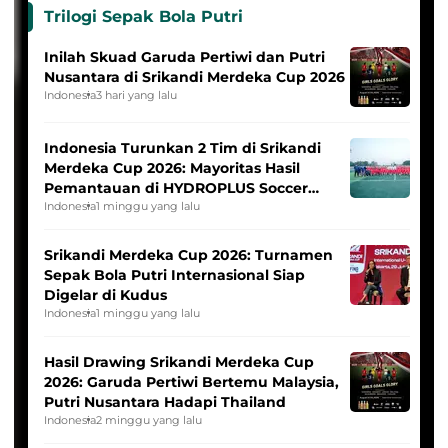
Trilogi Sepak Bola Putri
Inilah Skuad Garuda Pertiwi dan Putri
Nusantara di Srikandi Merdeka Cup 2026
Indonesia
3 hari yang lalu
Indonesia Turunkan 2 Tim di Srikandi
Merdeka Cup 2026: Mayoritas Hasil
Pemantauan di HYDROPLUS Soccer
League
Indonesia
1 minggu yang lalu
Srikandi Merdeka Cup 2026: Turnamen
Sepak Bola Putri Internasional Siap
Digelar di Kudus
Indonesia
1 minggu yang lalu
Hasil Drawing Srikandi Merdeka Cup
2026: Garuda Pertiwi Bertemu Malaysia,
Putri Nusantara Hadapi Thailand
Indonesia
2 minggu yang lalu