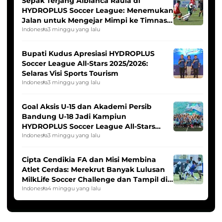
Sepak Terjang Albianca Raula di
HYDROPLUS Soccer League: Menemukan
Jalan untuk Mengejar Mimpi ke Timnas
Indonesia Putri
Indonesia
3 minggu yang lalu
Bupati Kudus Apresiasi HYDROPLUS
Soccer League All-Stars 2025/2026:
Selaras Visi Sports Tourism
Indonesia
3 minggu yang lalu
Goal Aksis U-15 dan Akademi Persib
Bandung U-18 Jadi Kampiun
HYDROPLUS Soccer League All-Stars
2025/2026
Indonesia
3 minggu yang lalu
Cipta Cendikia FA dan Misi Membina
Atlet Cerdas: Merekrut Banyak Lulusan
MilkLife Soccer Challenge dan Tampil di
HYDROPLUS Soccer League
Indonesia
4 minggu yang lalu