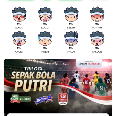
0%
0%
0%
0%
SUKA
LUCU
SEDIH
MARAH
0%
0%
0%
0%
KAGET
ANEH
TAKUT
TAKJUB