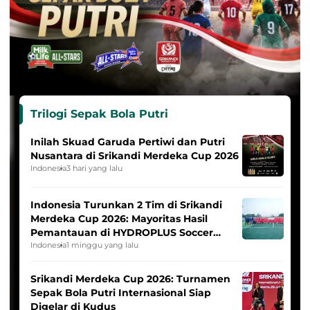
Trilogi Sepak Bola Putri
Inilah Skuad Garuda Pertiwi dan Putri
Nusantara di Srikandi Merdeka Cup 2026
Indonesia
3 hari yang lalu
Indonesia Turunkan 2 Tim di Srikandi
Merdeka Cup 2026: Mayoritas Hasil
Pemantauan di HYDROPLUS Soccer
League
Indonesia
1 minggu yang lalu
Srikandi Merdeka Cup 2026: Turnamen
Sepak Bola Putri Internasional Siap
Digelar di Kudus