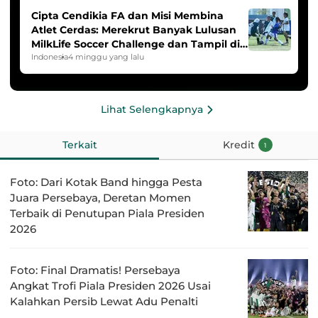
Cipta Cendikia FA dan Misi Membina
Atlet Cerdas: Merekrut Banyak Lulusan
MilkLife Soccer Challenge dan Tampil di
HYDROPLUS Soccer League
Indonesia
4 minggu yang lalu
Lihat Selengkapnya
Terkait
Kredit
1
Foto: Dari Kotak Band hingga Pesta
Juara Persebaya, Deretan Momen
Terbaik di Penutupan Piala Presiden
2026
Foto: Final Dramatis! Persebaya
Angkat Trofi Piala Presiden 2026 Usai
Kalahkan Persib Lewat Adu Penalti