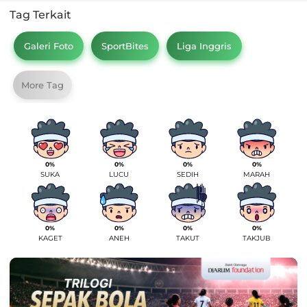
Tag Terkait
Galeri Foto
SportBites
Liga Inggris
More Tag
0%
0%
0%
0%
SUKA
LUCU
SEDIH
MARAH
0%
0%
0%
0%
KAGET
ANEH
TAKUT
TAKJUB