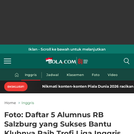
Iklan - Scroll ke bawah untuk melanjutkan
Inggris
Jadwal
Klasemen
Foto
Video
Nikmati konten-konten Piala Dunia 2026 racikan khas Bo
EKSKLUSIF!
Home
Inggris
Foto: Daftar 5 Alumnus RB
Salzburg yang Sukses Bantu
Klubnya Raih Trofi Liga Inggris