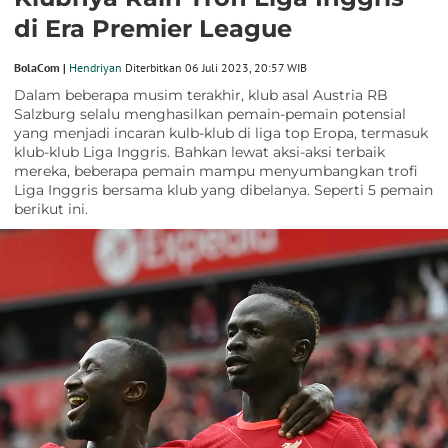
di Era Premier League
BolaCom |
Hendriyan
Diterbitkan 06 Juli 2023, 20:57 WIB
Dalam beberapa musim terakhir, klub asal Austria RB
Salzburg selalu menghasilkan pemain-pemain potensial
yang menjadi incaran kulb-klub di liga top Eropa, termasuk
klub-klub Liga Inggris. Bahkan lewat aksi-aksi terbaik
mereka, beberapa pemain mampu menyumbangkan trofi
Liga Inggris bersama klub yang dibelanya. Seperti 5 pemain
berikut ini.