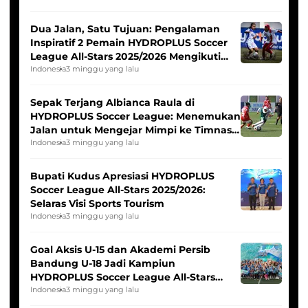
Dua Jalan, Satu Tujuan: Pengalaman
Inspiratif 2 Pemain HYDROPLUS Soccer
League All-Stars 2025/2026 Mengikuti
Seleksi Timnas Indonesia Putri
Indonesia
3 minggu yang lalu
Sepak Terjang Albianca Raula di
HYDROPLUS Soccer League: Menemukan
Jalan untuk Mengejar Mimpi ke Timnas
Indonesia Putri
Indonesia
3 minggu yang lalu
Bupati Kudus Apresiasi HYDROPLUS
Soccer League All-Stars 2025/2026:
Selaras Visi Sports Tourism
Indonesia
3 minggu yang lalu
Goal Aksis U-15 dan Akademi Persib
Bandung U-18 Jadi Kampiun
HYDROPLUS Soccer League All-Stars
2025/2026
Indonesia
3 minggu yang lalu