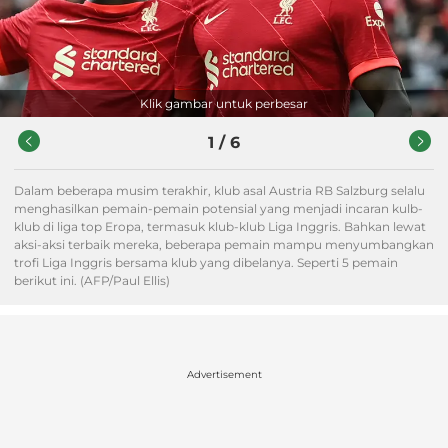
Klik gambar untuk perbesar
1
/
6
Dalam beberapa musim terakhir, klub asal Austria RB Salzburg selalu
menghasilkan pemain-pemain potensial yang menjadi incaran kulb-
klub di liga top Eropa, termasuk klub-klub Liga Inggris. Bahkan lewat
aksi-aksi terbaik mereka, beberapa pemain mampu menyumbangkan
trofi Liga Inggris bersama klub yang dibelanya. Seperti 5 pemain
berikut ini. (AFP/Paul Ellis)
Advertisement