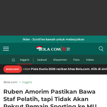
Iklan - Scroll ke bawah untuk melanjutkan
Inggris
Jadwal
Klasemen
Foto
Video
nten Piala Dunia 2026 racikan khas Bola.com. Klik di sini!
EKSKLUSIF!
Bola.com
Inggris
Ruben Amorim Pastikan Bawa
Staf Pelatih, tapi Tidak Akan
Rekrut Pemain Sporting ke MU