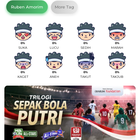
Ruben Amorim
More Tag
0%
0%
0%
0%
SUKA
LUCU
SEDIH
MARAH
0%
0%
0%
0%
KAGET
ANEH
TAKUT
TAKJUB