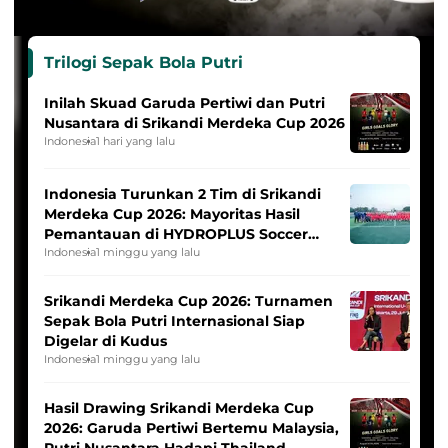
Trilogi Sepak Bola Putri
Inilah Skuad Garuda Pertiwi dan Putri
Nusantara di Srikandi Merdeka Cup 2026
Indonesia
1 hari yang lalu
Indonesia Turunkan 2 Tim di Srikandi
Merdeka Cup 2026: Mayoritas Hasil
Pemantauan di HYDROPLUS Soccer
League
Indonesia
1 minggu yang lalu
Srikandi Merdeka Cup 2026: Turnamen
Sepak Bola Putri Internasional Siap
Digelar di Kudus
Indonesia
1 minggu yang lalu
Hasil Drawing Srikandi Merdeka Cup
2026: Garuda Pertiwi Bertemu Malaysia,