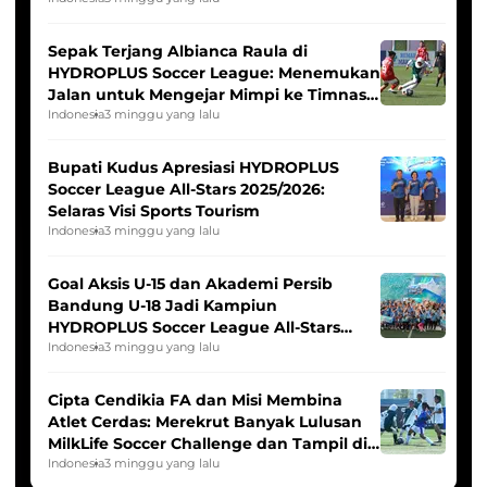
Seleksi Timnas Indonesia Putri
Sepak Terjang Albianca Raula di
HYDROPLUS Soccer League: Menemukan
Jalan untuk Mengejar Mimpi ke Timnas
Indonesia Putri
Indonesia
3 minggu yang lalu
Bupati Kudus Apresiasi HYDROPLUS
Soccer League All-Stars 2025/2026:
Selaras Visi Sports Tourism
Indonesia
3 minggu yang lalu
Goal Aksis U-15 dan Akademi Persib
Bandung U-18 Jadi Kampiun
HYDROPLUS Soccer League All-Stars
2025/2026
Indonesia
3 minggu yang lalu
Cipta Cendikia FA dan Misi Membina
Atlet Cerdas: Merekrut Banyak Lulusan
MilkLife Soccer Challenge dan Tampil di
HYDROPLUS Soccer League
Indonesia
3 minggu yang lalu