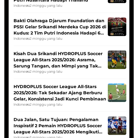
Putri Nusantara Hadapi Thailand
Indonesia
2 minggu yang lalu
Bakti Olahraga Djarum Foundation dan
PSSI Gelar Srikandi Merdeka Cup 2026 di
Kudus: 2 Tim Putri Indonesia Hadapi 6
Tim Asia
Indonesia
2 minggu yang lalu
Kisah Dua Srikandi HYDROPLUS Soccer
League All-Stars 2025/2026: Asrama,
Sarung Tangan, dan Mimpi yang Tak
Pernah Padam
Indonesia
2 minggu yang lalu
HYDROPLUS Soccer League All-Stars
2025/2026: Tak Sekadar Ajang Berburu
Gelar, Konsistensi Jadi Kunci Pembinaan
Indonesia
2 minggu yang lalu
Dua Jalan, Satu Tujuan: Pengalaman
Inspiratif 2 Pemain HYDROPLUS Soccer
League All-Stars 2025/2026 Mengikuti
Indonesia
3 minggu yang lalu