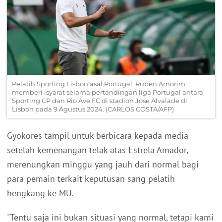
Pelatih Sporting Lisbon asal Portugal, Ruben Amorim,
memberi isyarat selama pertandingan liga Portugal antara
Sporting CP dan Rio Ave FC di stadion Jose Alvalade di
Lisbon pada 9 Agustus 2024. (CARLOS COSTA/AFP)
Gyokores tampil untuk berbicara kepada media
setelah kemenangan telak atas Estrela Amador,
merenungkan minggu yang jauh dari normal bagi
para pemain terkait keputusan sang pelatih
hengkang ke MU.
"Tentu saja ini bukan situasi yang normal, tetapi kami