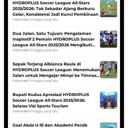
HYDROPLUS Soccer League All-Stars
2025/2026: Tak Sekadar Ajang Berburu
Gelar, Konsistensi Jadi Kunci Pembinaan
Indonesia
2 minggu yang lalu
Dua Jalan, Satu Tujuan: Pengalaman
Inspiratif 2 Pemain HYDROPLUS Soccer
League All-Stars 2025/2026 Mengikuti
Seleksi Timnas Indonesia Putri
Indonesia
2 minggu yang lalu
Sepak Terjang Albianca Raula di
HYDROPLUS Soccer League: Menemukan
Jalan untuk Mengejar Mimpi ke Timnas
Indonesia Putri
Indonesia
3 minggu yang lalu
Bupati Kudus Apresiasi HYDROPLUS
Soccer League All-Stars 2025/2026:
Selaras Visi Sports Tourism
Indonesia
3 minggu yang lalu
Goal Aksis U-15 dan Akademi Persib