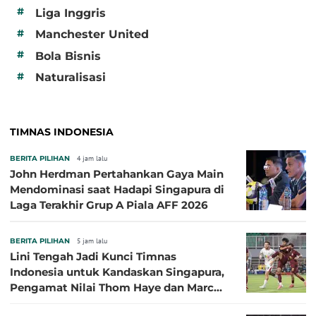
#
Liga Inggris
#
Manchester United
#
Bola Bisnis
#
Naturalisasi
TIMNAS INDONESIA
BERITA PILIHAN
4 jam lalu
John Herdman Pertahankan Gaya Main
Mendominasi saat Hadapi Singapura di
Laga Terakhir Grup A Piala AFF 2026
BERITA PILIHAN
5 jam lalu
Lini Tengah Jadi Kunci Timnas
Indonesia untuk Kandaskan Singapura,
Pengamat Nilai Thom Haye dan Marc
Klok Sebaiknya Tidak Tampil Bareng