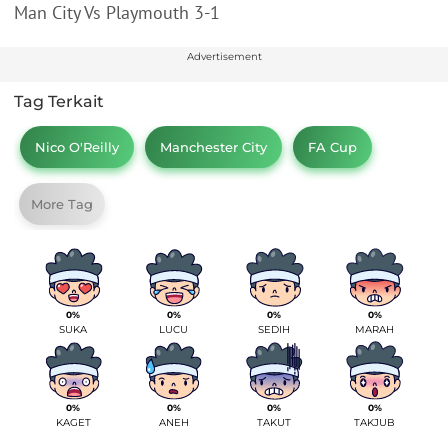
Man City Vs Playmouth 3-1
Advertisement
Tag Terkait
Nico O'Reilly
Manchester City
FA Cup
More Tag
0%
0%
0%
0%
SUKA
LUCU
SEDIH
MARAH
0%
0%
0%
0%
KAGET
ANEH
TAKUT
TAKJUB