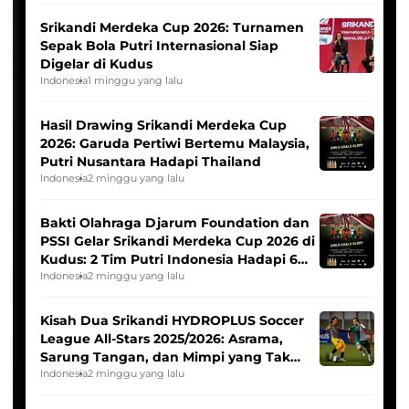
Srikandi Merdeka Cup 2026: Turnamen
Sepak Bola Putri Internasional Siap
Digelar di Kudus
Indonesia
1 minggu yang lalu
Hasil Drawing Srikandi Merdeka Cup
2026: Garuda Pertiwi Bertemu Malaysia,
Putri Nusantara Hadapi Thailand
Indonesia
2 minggu yang lalu
Bakti Olahraga Djarum Foundation dan
PSSI Gelar Srikandi Merdeka Cup 2026 di
Kudus: 2 Tim Putri Indonesia Hadapi 6
Tim Asia
Indonesia
2 minggu yang lalu
Kisah Dua Srikandi HYDROPLUS Soccer
League All-Stars 2025/2026: Asrama,
Sarung Tangan, dan Mimpi yang Tak
Pernah Padam
Indonesia
2 minggu yang lalu