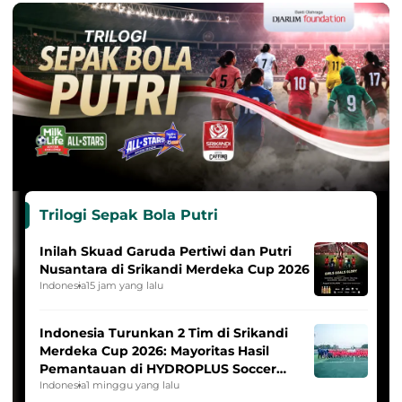
Trilogi Sepak Bola Putri
Inilah Skuad Garuda Pertiwi dan Putri
Nusantara di Srikandi Merdeka Cup 2026
Indonesia
15 jam yang lalu
Indonesia Turunkan 2 Tim di Srikandi
Merdeka Cup 2026: Mayoritas Hasil
Pemantauan di HYDROPLUS Soccer
League
Indonesia
1 minggu yang lalu