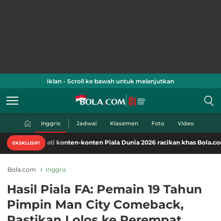
Iklan - Scroll ke bawah untuk melanjutkan
Inggris
Jadwal
Klasemen
Foto
Video
mati konten-konten Piala Dunia 2026 racikan khas Bola.com. Klik di sini
EKSKLUSIF!
Bola.com
Inggris
Hasil Piala FA: Pemain 19 Tahun
Pimpin Man City Comeback,
Pastikan Lolos ke Perempat