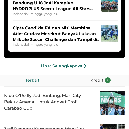
Bandung U-18 Jadi Kampiun
HYDROPLUS Soccer League All-Stars
2025/2026
Indonesia
3 minggu yang lalu
Cipta Cendikia FA dan Misi Membina
Atlet Cerdas: Merekrut Banyak Lulusan
MilkLife Soccer Challenge dan Tampil di
HYDROPLUS Soccer League
Indonesia
3 minggu yang lalu
Lihat Selengkapnya
Terkait
Kredit
1
Nico O'Reilly Jadi Bintang, Man City
Bekuk Arsenal untuk Angkat Trofi
Carabao Cup
Jadi Penentu Kemenangan Man City,