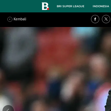
BRI SUPER LEAGUE
INDONESIA