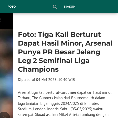
MASUK
FOTO
Foto: Tiga Kali Berturut
Dapat Hasil Minor, Arsenal
Punya PR Besar Jelang
Leg 2 Semifinal Liga
Champions
Diperbarui 04 Mei 2025, 10:40 WIB
Arsenal tiga kali berturut-turut mendapatkan hasil minor.
Terbaru, The Gunners kalah dari Bournemouth dalam
laga lanjutan Liga Inggris 2024/2025 di Emirates
Stadium, London, Inggris, Sabtu (03/05/2025) waktu
setempat. Skuad asuhan Mikel Arteta tumbang dengan