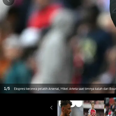
1
/
5
Ekspresi kecewa pelatih Arsenal, Mikel Arteta saat timnya kalah dari Bo
Stadium, London, Inggris, Sabtu (03/05/2025) waktu setempat. (AFP/Gly