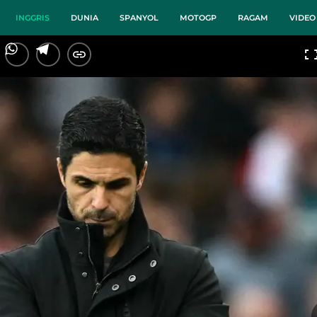
INGGRIS
DUNIA
SPANYOL
MOTOGP
RAGAM
VIDEO