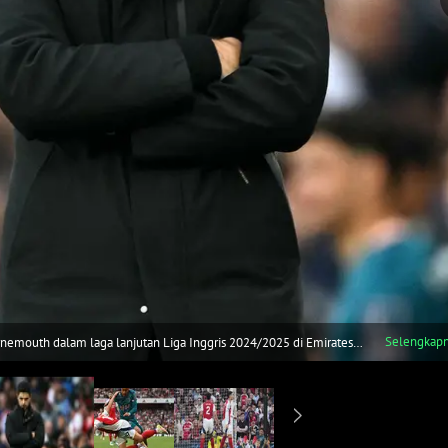
Selengkap
urnemouth dalam laga lanjutan Liga Inggris 2024/2025 di Emirates
n Kirk)