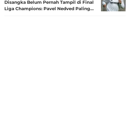
Disangka Belum Pernah Tampil di Final
Liga Champions: Pavel Nedved Paling
Apes
2 bulan lalu
Perayaan PSG Juara Liga Champions
Berujung Ricuh, 780 Orang Ditangkap di
Prancis
2 bulan lalu
Pesta Belum Usai, PSG Bidik Hattrick
Liga Champions: Siapa Bisa
Menghentikannya?
2 bulan lalu
Curahan Hati Gabriel setelah Penaltinya
Melambung di Final Liga Champions:
Rasanya Menyakitkan
2 bulan lalu