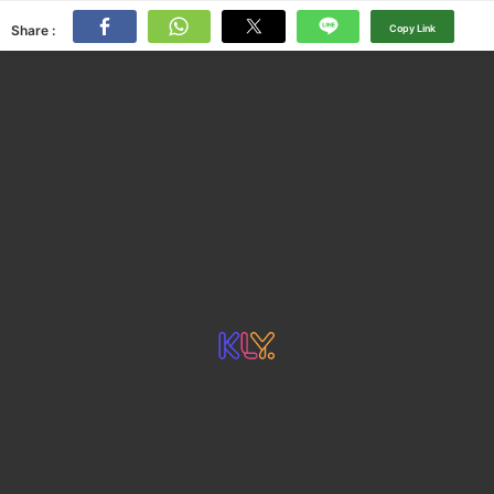
Share :
Copy Link