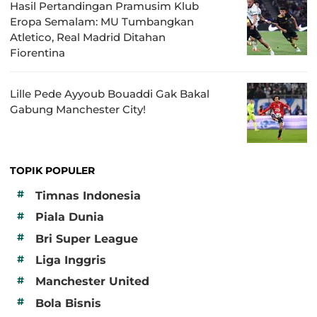
Hasil Pertandingan Pramusim Klub
Eropa Semalam: MU Tumbangkan
Atletico, Real Madrid Ditahan
Fiorentina
Lille Pede Ayyoub Bouaddi Gak Bakal
Gabung Manchester City!
TOPIK POPULER
#
Timnas Indonesia
#
Piala Dunia
#
Bri Super League
#
Liga Inggris
#
Manchester United
#
Bola Bisnis