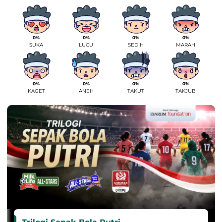
0%
0%
0%
0%
SUKA
LUCU
SEDIH
MARAH
0%
0%
0%
0%
KAGET
ANEH
TAKUT
TAKJUB