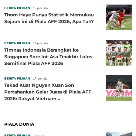
BERITA PILIHAN
15 jam lalu
Thom Haye Punya Statistik Memukau
Sejauh ini di Piala AFF 2026, Apa Tuh?
BERITA PILIHAN
16 jam lalu
Timnas Indonesia Berangkat ke
Singapura Sore Ini: Asa Terakhir Lolos
Semifinal Piala AFF 2026
BERITA PILIHAN
17 jam lalu
Tekad Kuat Nguyen Xuan Son
Pertahankan Gelar Juara di Piala AFF
2026: Rakyat Vietnam
Menginginkannya!
PIALA DUNIA
BERITA PILIHAN
1 hari lalu