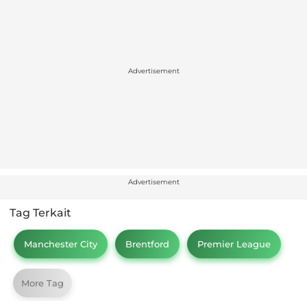
Advertisement
Advertisement
Tag Terkait
Manchester City
Brentford
Premier League
More Tag