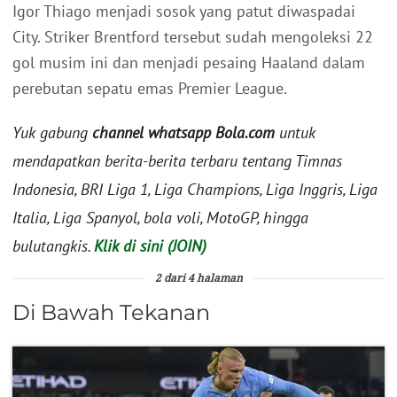
Igor Thiago menjadi sosok yang patut diwaspadai
City. Striker Brentford tersebut sudah mengoleksi 22
gol musim ini dan menjadi pesaing Haaland dalam
perebutan sepatu emas Premier League.
Yuk gabung
channel whatsapp Bola.com
untuk
mendapatkan berita-berita terbaru tentang Timnas
Indonesia, BRI Liga 1, Liga Champions, Liga Inggris, Liga
Italia, Liga Spanyol, bola voli, MotoGP, hingga
bulutangkis.
Klik di sini (JOIN)
2 dari 4 halaman
Di Bawah Tekanan