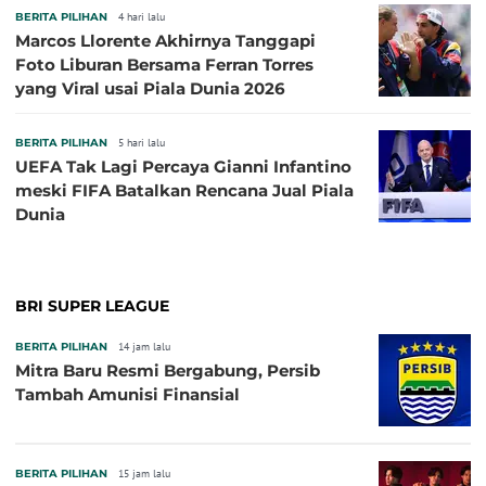
BERITA PILIHAN
4 hari lalu
Marcos Llorente Akhirnya Tanggapi
Foto Liburan Bersama Ferran Torres
yang Viral usai Piala Dunia 2026
BERITA PILIHAN
5 hari lalu
UEFA Tak Lagi Percaya Gianni Infantino
meski FIFA Batalkan Rencana Jual Piala
Dunia
BRI SUPER LEAGUE
BERITA PILIHAN
14 jam lalu
Mitra Baru Resmi Bergabung, Persib
Tambah Amunisi Finansial
BERITA PILIHAN
15 jam lalu