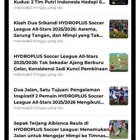
Kudus: 2 Tim Putri Indonesia Hadapi 6
Tim Asia
Indonesia
2 minggu yang lalu
Kisah Dua Srikandi HYDROPLUS Soccer
League All-Stars 2025/2026: Asrama,
Sarung Tangan, dan Mimpi yang Tak
Pernah Padam
Indonesia
3 minggu yang lalu
HYDROPLUS Soccer League All-Stars
2025/2026: Tak Sekadar Ajang Berburu
Gelar, Konsistensi Jadi Kunci Pembinaan
Indonesia
3 minggu yang lalu
Dua Jalan, Satu Tujuan: Pengalaman
Inspiratif 2 Pemain HYDROPLUS Soccer
League All-Stars 2025/2026 Mengikuti
Seleksi Timnas Indonesia Putri
Indonesia
3 minggu yang lalu
Sepak Terjang Albianca Raula di
HYDROPLUS Soccer League: Menemukan
Jalan untuk Mengejar Mimpi ke Timnas