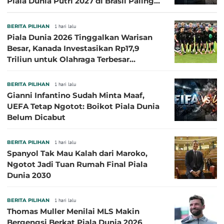
Piala Dunia Putri 2027 di Brasil Paling
Besar
BERITA PILIHAN
1 hari lalu
Piala Dunia 2026 Tinggalkan Warisan
Besar, Kanada Investasikan Rp17,9
Triliun untuk Olahraga Terbesar
Sepanjang Sejarah
BERITA PILIHAN
1 hari lalu
Gianni Infantino Sudah Minta Maaf,
UEFA Tetap Ngotot: Boikot Piala Dunia
Belum Dicabut
BERITA PILIHAN
1 hari lalu
Spanyol Tak Mau Kalah dari Maroko,
Ngotot Jadi Tuan Rumah Final Piala
Dunia 2030
BERITA PILIHAN
1 hari lalu
Thomas Muller Menilai MLS Makin
Bergengsi Berkat Piala Dunia 2026