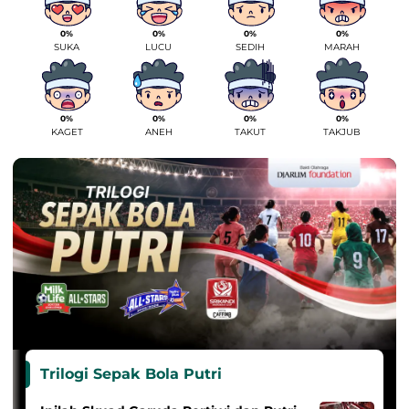
0%
0%
0%
0%
SUKA
LUCU
SEDIH
MARAH
0%
0%
0%
0%
KAGET
ANEH
TAKUT
TAKJUB
Trilogi Sepak Bola Putri