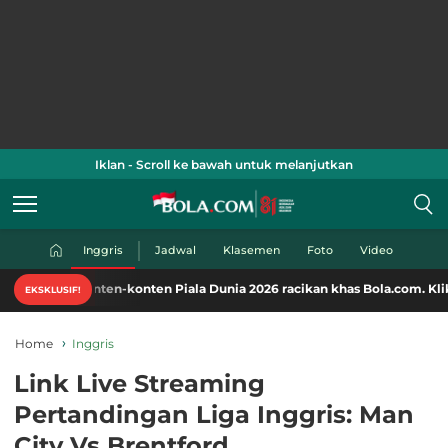
Iklan - Scroll ke bawah untuk melanjutkan
Inggris
Jadwal
Klasemen
Foto
Video
konten-konten Piala Dunia 2026 racikan khas Bola.com. Klik di sini!
EKSKLUSIF!
Home
Inggris
Link Live Streaming
Pertandingan Liga Inggris: Man
City Vs Brentford