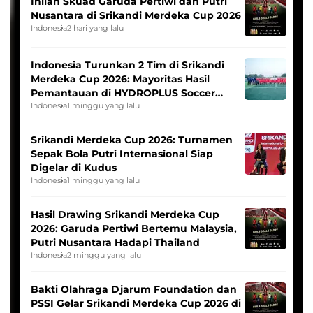
Inilah Skuad Garuda Pertiwi dan Putri
Nusantara di Srikandi Merdeka Cup 2026
Indonesia
2 hari yang lalu
Indonesia Turunkan 2 Tim di Srikandi
Merdeka Cup 2026: Mayoritas Hasil
Pemantauan di HYDROPLUS Soccer
League
Indonesia
1 minggu yang lalu
Srikandi Merdeka Cup 2026: Turnamen
Sepak Bola Putri Internasional Siap
Digelar di Kudus
Indonesia
1 minggu yang lalu
Hasil Drawing Srikandi Merdeka Cup
2026: Garuda Pertiwi Bertemu Malaysia,
Putri Nusantara Hadapi Thailand
Indonesia
2 minggu yang lalu
Bakti Olahraga Djarum Foundation dan
PSSI Gelar Srikandi Merdeka Cup 2026 di