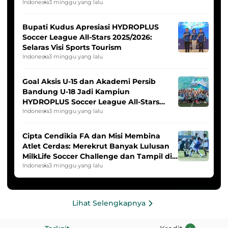
Indonesia Putri
Indonesia
3 minggu yang lalu
Bupati Kudus Apresiasi HYDROPLUS
Soccer League All-Stars 2025/2026:
Selaras Visi Sports Tourism
Indonesia
3 minggu yang lalu
Goal Aksis U-15 dan Akademi Persib
Bandung U-18 Jadi Kampiun
HYDROPLUS Soccer League All-Stars
2025/2026
Indonesia
3 minggu yang lalu
Cipta Cendikia FA dan Misi Membina
Atlet Cerdas: Merekrut Banyak Lulusan
MilkLife Soccer Challenge dan Tampil di
HYDROPLUS Soccer League
Indonesia
3 minggu yang lalu
Lihat Selengkapnya