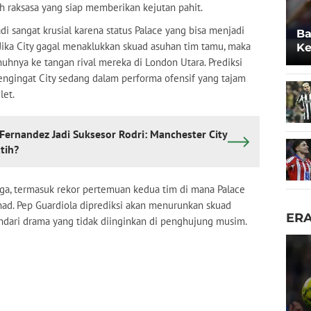
 raksasa yang siap memberikan kejutan pahit.
adi sangat krusial karena status Palace yang bisa menjadi
Ba
Jika City gagal menaklukkan skuad asuhan tim tamu, maka
Ke
Po
nuhnya ke tangan rival mereka di London Utara. Prediksi
ngingat City sedang dalam performa ofensif yang tajam
let.
Fernandez Jadi Suksesor Rodri: Manchester City
tih?
aga, termasuk rekor pertemuan kedua tim di mana Palace
had. Pep Guardiola diprediksi akan menurunkan skuad
ER
ndari drama yang tidak diinginkan di penghujung musim.