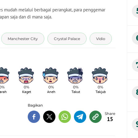
ses mudah melalui berbagai perangkat, para penggemar
apan saja dan di mana saja.
Manchester City
Crystal Palace
Vidio
0%
0%
0%
0%
0%
arah
Kaget
Aneh
Takut
Takjub
Bagikan
15