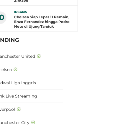
Zirkzee
INGGRIS
10
Chelsea Siap Lepas 11 Pemain,
Enzo Fernandez hingga Pedro
Neto di Ujung Tanduk
ENDING
anchester United
helsea
adwal Liga Inggris
ink Live Streaming
iverpool
anchester City