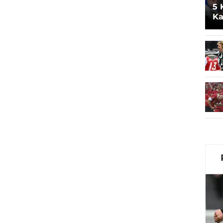
5 
Ka
Ar
M