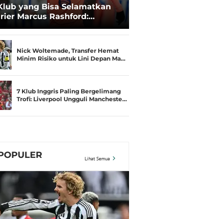
Klub yang Bisa Selamatkan
rier Marcus Rashford:
senal hingga Bayern
unchen
Nick Woltemade, Transfer Hemat
Minim Risiko untuk Lini Depan Ma…
7 Klub Inggris Paling Bergelimang
Trofi: Liverpool Ungguli Mancheste…
POPULER
Lihat Semua