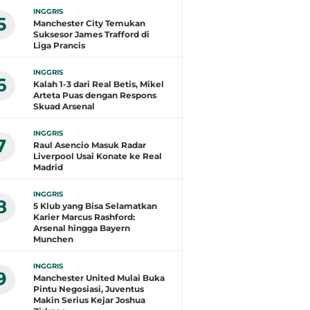
INGGRIS
5
Manchester City Temukan
Suksesor James Trafford di
Liga Prancis
INGGRIS
6
Kalah 1-3 dari Real Betis, Mikel
Arteta Puas dengan Respons
Skuad Arsenal
INGGRIS
7
Raul Asencio Masuk Radar
Liverpool Usai Konate ke Real
Madrid
INGGRIS
8
5 Klub yang Bisa Selamatkan
Karier Marcus Rashford:
Arsenal hingga Bayern
Munchen
INGGRIS
9
Manchester United Mulai Buka
Pintu Negosiasi, Juventus
Makin Serius Kejar Joshua