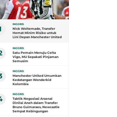
INGGRIS
1
Nick Woltemade, Transfer
Hemat Minim Risiko untuk
Lini Depan Manchester United
INGGRIS
2
Satu Pemain Menuju Celta
Vigo, MU Sepakati Pinjaman
Semusim
INGGRIS
3
Manchester United Umumkan
Kedatangan Wonderkid
Kolombia
INGGRIS
4
Taktik Negosiasi Arsenal
Dinilai Aneh dalam Transfer
Bruno Guimaraes, Newcastle
Sempat Kebingungan