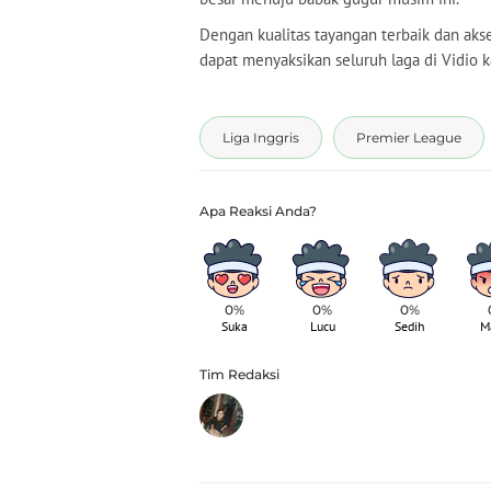
Dengan kualitas tayangan terbaik dan ak
dapat menyaksikan seluruh laga di Vidio k
Liga Inggris
Premier League
0%
0%
0%
Suka
Lucu
Sedih
M
Tim Redaksi