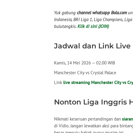
Yuk gabung
channel whatsapp Bola.com
unt
Indonesia, BRI Liga 1, Liga Champions, Liga I
bulutangkis.
Klik di sini (JOIN)
Jadwal dan Link Live
Kamis, 14 Mei 2026 — 02.00 WIB
Manchester City vs Crystal Palace
Link
live streaming Manchester City vs Cry
Nonton Liga Inggris 
Nikmati keseruan pertandingan dan
siara
di Vidio. Jangan lewatkan aksi para binta
besar menuju babak gugur musim ini.