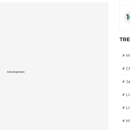
TR
#
M
#
C
Advertisement
#
J
#
L
#
L
#
M