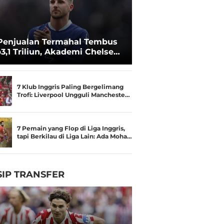
Penjualan Termahal Tembus
3,1 Triliun, Akademi Chelsea
an Besar
7 Klub Inggris Paling Bergelimang
Trofi: Liverpool Ungguli Mancheste…
7 Pemain yang Flop di Liga Inggris,
tapi Berkilau di Liga Lain: Ada Moha…
IP TRANSFER