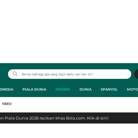
ONESIA
PIALA DUNIA
INGGRIS
DUNIA
SPANYOL
MOTO
VIDEO
 Piala Dunia 2026 racikan khas Bola.com. Klik di sini!