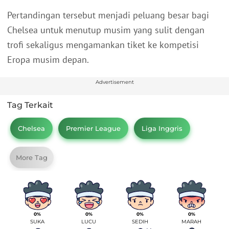
Pertandingan tersebut menjadi peluang besar bagi
Chelsea untuk menutup musim yang sulit dengan
trofi sekaligus mengamankan tiket ke kompetisi
Eropa musim depan.
Advertisement
Tag Terkait
Chelsea
Premier League
Liga Inggris
More Tag
0%
0%
0%
0%
SUKA
LUCU
SEDIH
MARAH