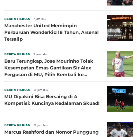
BERITA PILIHAN
7 jam lalu
Manchester United Memimpin
Perburuan Wonderkid 18 Tahun, Arsenal
Tersalip
BERITA PILIHAN
9 jam lalu
Baru Terungkap, Jose Mourinho Tolak
Kesempatan Emas Gantikan Sir Alex
Ferguson di MU, Pilih Kembali ke
Chelsea
BERITA PILIHAN
15 jam lalu
MU Diyakini Bisa Bersaing di 4
Kompetisi: Kuncinya Kedalaman Skuad!
BERITA PILIHAN
21 jam lalu
Marcus Rashford dan Nomor Punggung