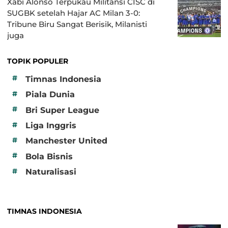
Xabi Alonso Terpukau Militansi CISC di
SUGBK setelah Hajar AC Milan 3-0:
Tribune Biru Sangat Berisik, Milanisti
juga
TOPIK POPULER
#
Timnas Indonesia
#
Piala Dunia
#
Bri Super League
#
Liga Inggris
#
Manchester United
#
Bola Bisnis
#
Naturalisasi
TIMNAS INDONESIA