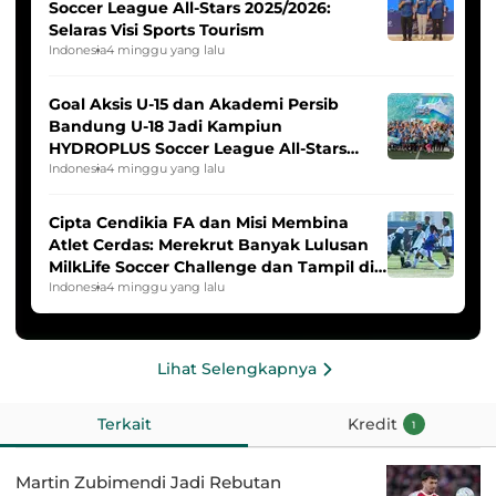
Soccer League All-Stars 2025/2026:
Selaras Visi Sports Tourism
Indonesia
4 minggu yang lalu
Goal Aksis U-15 dan Akademi Persib
Bandung U-18 Jadi Kampiun
HYDROPLUS Soccer League All-Stars
2025/2026
Indonesia
4 minggu yang lalu
Cipta Cendikia FA dan Misi Membina
Atlet Cerdas: Merekrut Banyak Lulusan
MilkLife Soccer Challenge dan Tampil di
HYDROPLUS Soccer League
Indonesia
4 minggu yang lalu
Lihat Selengkapnya
Terkait
Kredit
1
Martin Zubimendi Jadi Rebutan