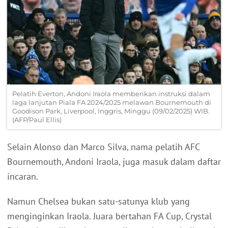
Pelatih Everton, Andoni Iraola memberikan instruksi dalam
laga lanjutan Piala FA 2024/2025 melawan Bournemouth di
Goodison Park, Liverpool, Inggris, Minggu (09/02/2025) WIB.
(AFP/Paul Ellis)
Selain Alonso dan Marco Silva, nama pelatih AFC
Bournemouth, Andoni Iraola, juga masuk dalam daftar
incaran.
Namun Chelsea bukan satu-satunya klub yang
menginginkan Iraola. Juara bertahan FA Cup, Crystal