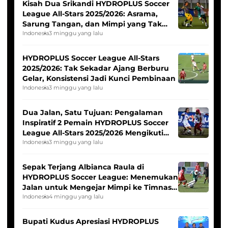
Kisah Dua Srikandi HYDROPLUS Soccer
League All-Stars 2025/2026: Asrama,
Sarung Tangan, dan Mimpi yang Tak
Pernah Padam
Indonesia
3 minggu yang lalu
HYDROPLUS Soccer League All-Stars
2025/2026: Tak Sekadar Ajang Berburu
Gelar, Konsistensi Jadi Kunci Pembinaan
Indonesia
3 minggu yang lalu
Dua Jalan, Satu Tujuan: Pengalaman
Inspiratif 2 Pemain HYDROPLUS Soccer
League All-Stars 2025/2026 Mengikuti
Seleksi Timnas Indonesia Putri
Indonesia
3 minggu yang lalu
Sepak Terjang Albianca Raula di
HYDROPLUS Soccer League: Menemukan
Jalan untuk Mengejar Mimpi ke Timnas
Indonesia Putri
Indonesia
4 minggu yang lalu
Bupati Kudus Apresiasi HYDROPLUS