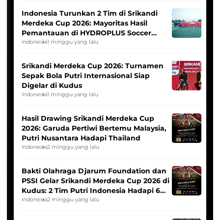
Indonesia Turunkan 2 Tim di Srikandi
Merdeka Cup 2026: Mayoritas Hasil
Pemantauan di HYDROPLUS Soccer
League
Indonesia
1 minggu yang lalu
Srikandi Merdeka Cup 2026: Turnamen
Sepak Bola Putri Internasional Siap
Digelar di Kudus
Indonesia
1 minggu yang lalu
Hasil Drawing Srikandi Merdeka Cup
2026: Garuda Pertiwi Bertemu Malaysia,
Putri Nusantara Hadapi Thailand
Indonesia
2 minggu yang lalu
Bakti Olahraga Djarum Foundation dan
PSSI Gelar Srikandi Merdeka Cup 2026 di
Kudus: 2 Tim Putri Indonesia Hadapi 6
Tim Asia
Indonesia
2 minggu yang lalu