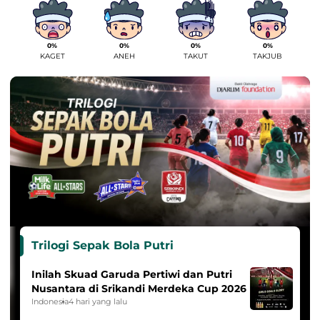
0%
0%
0%
0%
KAGET
ANEH
TAKUT
TAKJUB
Trilogi Sepak Bola Putri
Inilah Skuad Garuda Pertiwi dan Putri
Nusantara di Srikandi Merdeka Cup 2026
Indonesia
4 hari yang lalu