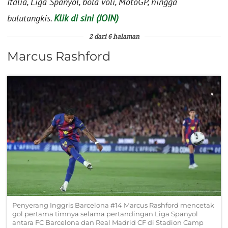
Italia, Liga Spanyol, bola voli, MotoGP, hingga
bulutangkis.
Klik di sini (JOIN)
2 dari 6 halaman
Marcus Rashford
Penyerang Inggris Barcelona #14 Marcus Rashford mencetak
gol pertama timnya selama pertandingan Liga Spanyol
antara FC Barcelona dan Real Madrid CF di Stadion Camp