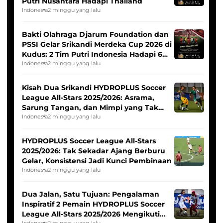
Putri Nusantara Hadapi Thailand
Indonesia
2 minggu yang lalu
Bakti Olahraga Djarum Foundation dan
PSSI Gelar Srikandi Merdeka Cup 2026 di
Kudus: 2 Tim Putri Indonesia Hadapi 6
Tim Asia
Indonesia
2 minggu yang lalu
Kisah Dua Srikandi HYDROPLUS Soccer
League All-Stars 2025/2026: Asrama,
Sarung Tangan, dan Mimpi yang Tak
Pernah Padam
Indonesia
2 minggu yang lalu
HYDROPLUS Soccer League All-Stars
2025/2026: Tak Sekadar Ajang Berburu
Gelar, Konsistensi Jadi Kunci Pembinaan
Indonesia
2 minggu yang lalu
Dua Jalan, Satu Tujuan: Pengalaman
Inspiratif 2 Pemain HYDROPLUS Soccer
League All-Stars 2025/2026 Mengikuti
Indonesia
2 minggu yang lalu