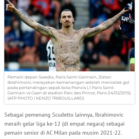
Pemain depan Swedia, Paris Saint-Germain, Zlatan
Ibrahimovic merayakan kemenangan setelah mencetak gol
pada pertandingan sepak bola Prancis L1 Paris Saint-
Germain vs Caen di stadion Parc des Prince, Paris (14/02/2015).
(AFP PHOTO / KENZO TRIBOUILLARD)
Sebagai pemenang Scudetto lainnya, Ibrahimovic
meraih gelar liga ke-12 (di empat negara) sebagai
pemain senior di AC Milan pada musim 2021-22.