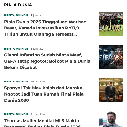
PIALA DUNIA
BERITA PILIHAN
5 jam lalu
Piala Dunia 2026 Tinggalkan Warisan
Besar, Kanada Investasikan Rp17,9
Triliun untuk Olahraga Terbesar
Sepanjang Sejarah
BERITA PILIHAN
6 jam lalu
Gianni Infantino Sudah Minta Maaf,
UEFA Tetap Ngotot: Boikot Piala Dunia
Belum Dicabut
BERITA PILIHAN
10 jam lalu
Spanyol Tak Mau Kalah dari Maroko,
Ngotot Jadi Tuan Rumah Final Piala
Dunia 2030
BERITA PILIHAN
11 jam lalu
Thomas Muller Menilai MLS Makin
Bergengsi Berkat Piala Dunia 2026