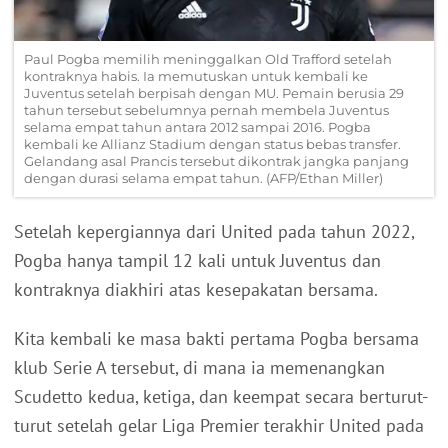
Paul Pogba memilih meninggalkan Old Trafford setelah
kontraknya habis. Ia memutuskan untuk kembali ke
Juventus setelah berpisah dengan MU. Pemain berusia 29
tahun tersebut sebelumnya pernah membela Juventus
selama empat tahun antara 2012 sampai 2016. Pogba
kembali ke Allianz Stadium dengan status bebas transfer.
Gelandang asal Prancis tersebut dikontrak jangka panjang
dengan durasi selama empat tahun. (AFP/Ethan Miller)
Setelah kepergiannya dari United pada tahun 2022,
Pogba hanya tampil 12 kali untuk Juventus dan
kontraknya diakhiri atas kesepakatan bersama.
Kita kembali ke masa bakti pertama Pogba bersama
klub Serie A tersebut, di mana ia memenangkan
Scudetto kedua, ketiga, dan keempat secara berturut-
turut setelah gelar Liga Premier terakhir United pada