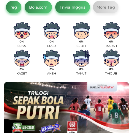
reg
Bola.com
Trivia Inggris
More Tag
0%
0%
0%
0%
SUKA
LUCU
SEDIH
MARAH
0%
0%
0%
0%
KAGET
ANEH
TAKUT
TAKJUB