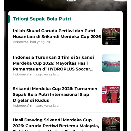
Trilogi Sepak Bola Putri
Inilah Skuad Garuda Pertiwi dan Putri
Nusantara di Srikandi Merdeka Cup 2026
Indonesia
1 hari yang lalu
Indonesia Turunkan 2 Tim di Srikandi
Merdeka Cup 2026: Mayoritas Hasil
Pemantauan di HYDROPLUS Soccer
League
Indonesia
1 minggu yang lalu
Srikandi Merdeka Cup 2026: Turnamen
Sepak Bola Putri Internasional Siap
Digelar di Kudus
Indonesia
1 minggu yang lalu
Hasil Drawing Srikandi Merdeka Cup
2026: Garuda Pertiwi Bertemu Malaysia,