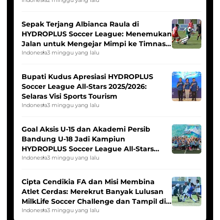
Seleksi Timnas Indonesia Putri
Sepak Terjang Albianca Raula di
HYDROPLUS Soccer League: Menemukan
Jalan untuk Mengejar Mimpi ke Timnas
Indonesia Putri
Indonesia
3 minggu yang lalu
Bupati Kudus Apresiasi HYDROPLUS
Soccer League All-Stars 2025/2026:
Selaras Visi Sports Tourism
Indonesia
3 minggu yang lalu
Goal Aksis U-15 dan Akademi Persib
Bandung U-18 Jadi Kampiun
HYDROPLUS Soccer League All-Stars
2025/2026
Indonesia
3 minggu yang lalu
Cipta Cendikia FA dan Misi Membina
Atlet Cerdas: Merekrut Banyak Lulusan
MilkLife Soccer Challenge dan Tampil di
HYDROPLUS Soccer League
Indonesia
3 minggu yang lalu