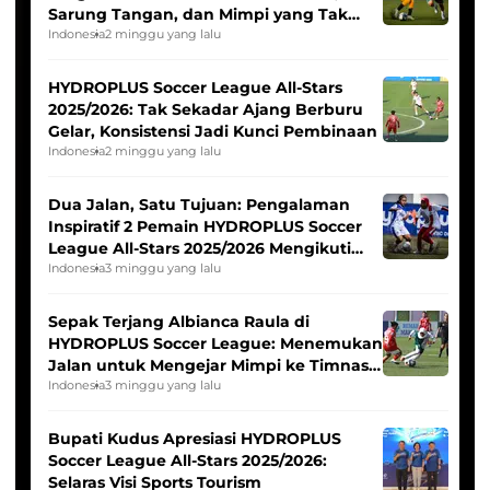
Sarung Tangan, dan Mimpi yang Tak
Pernah Padam
Indonesia
2 minggu yang lalu
HYDROPLUS Soccer League All-Stars
2025/2026: Tak Sekadar Ajang Berburu
Gelar, Konsistensi Jadi Kunci Pembinaan
Indonesia
2 minggu yang lalu
Dua Jalan, Satu Tujuan: Pengalaman
Inspiratif 2 Pemain HYDROPLUS Soccer
League All-Stars 2025/2026 Mengikuti
Seleksi Timnas Indonesia Putri
Indonesia
3 minggu yang lalu
Sepak Terjang Albianca Raula di
HYDROPLUS Soccer League: Menemukan
Jalan untuk Mengejar Mimpi ke Timnas
Indonesia Putri
Indonesia
3 minggu yang lalu
Bupati Kudus Apresiasi HYDROPLUS
Soccer League All-Stars 2025/2026:
Selaras Visi Sports Tourism