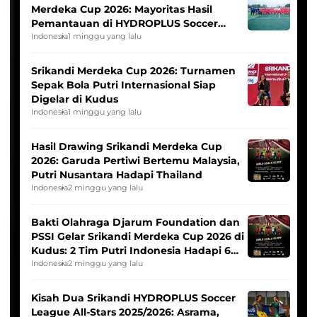
Merdeka Cup 2026: Mayoritas Hasil
Pemantauan di HYDROPLUS Soccer
League
Indonesia
1 minggu yang lalu
Srikandi Merdeka Cup 2026: Turnamen
Sepak Bola Putri Internasional Siap
Digelar di Kudus
Indonesia
1 minggu yang lalu
Hasil Drawing Srikandi Merdeka Cup
2026: Garuda Pertiwi Bertemu Malaysia,
Putri Nusantara Hadapi Thailand
Indonesia
2 minggu yang lalu
Bakti Olahraga Djarum Foundation dan
PSSI Gelar Srikandi Merdeka Cup 2026 di
Kudus: 2 Tim Putri Indonesia Hadapi 6
Tim Asia
Indonesia
2 minggu yang lalu
Kisah Dua Srikandi HYDROPLUS Soccer
League All-Stars 2025/2026: Asrama,