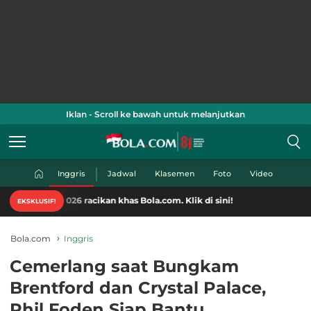
Iklan - Scroll ke bawah untuk melanjutkan
Inggris
Jadwal
Klasemen
Foto
Video
6 racikan khas Bola.com. Klik di sini!
EKSKLUSIF!
Bola.com
Inggris
Cemerlang saat Bungkam
Brentford dan Crystal Palace,
Phil Foden Siap Bantu