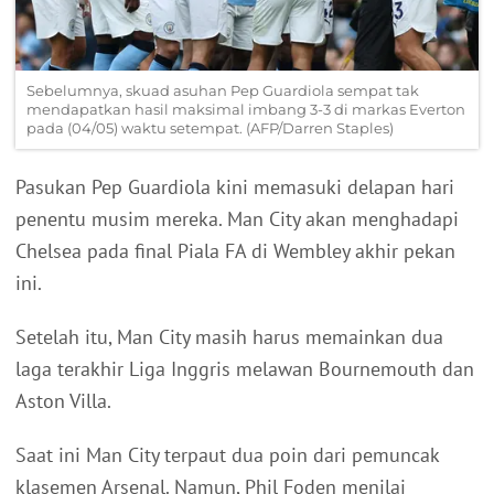
Sebelumnya, skuad asuhan Pep Guardiola sempat tak
mendapatkan hasil maksimal imbang 3-3 di markas Everton
pada (04/05) waktu setempat. (AFP/Darren Staples)
Pasukan Pep Guardiola kini memasuki delapan hari
penentu musim mereka. Man City akan menghadapi
Chelsea pada final Piala FA di Wembley akhir pekan
ini.
Setelah itu, Man City masih harus memainkan dua
laga terakhir Liga Inggris melawan Bournemouth dan
Aston Villa.
Saat ini Man City terpaut dua poin dari pemuncak
klasemen Arsenal. Namun, Phil Foden menilai