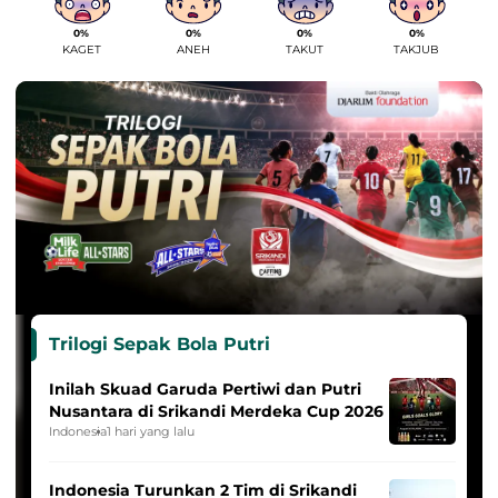
0%
0%
0%
0%
KAGET
ANEH
TAKUT
TAKJUB
Trilogi Sepak Bola Putri
Inilah Skuad Garuda Pertiwi dan Putri
Nusantara di Srikandi Merdeka Cup 2026
Indonesia
1 hari yang lalu
Indonesia Turunkan 2 Tim di Srikandi