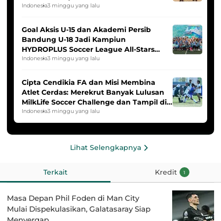
Indonesia
3 minggu yang lalu
Goal Aksis U-15 dan Akademi Persib
Bandung U-18 Jadi Kampiun
HYDROPLUS Soccer League All-Stars
2025/2026
Indonesia
3 minggu yang lalu
Cipta Cendikia FA dan Misi Membina
Atlet Cerdas: Merekrut Banyak Lulusan
MilkLife Soccer Challenge dan Tampil di
HYDROPLUS Soccer League
Indonesia
3 minggu yang lalu
Lihat Selengkapnya
Terkait
Kredit
1
Masa Depan Phil Foden di Man City
Mulai Dispekulasikan, Galatasaray Siap
Menyergap