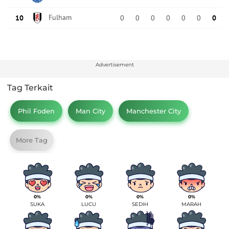
Advertisement
Tag Terkait
Phil Foden
Man City
Manchester City
More Tag
0%
0%
0%
0%
SUKA
LUCU
SEDIH
MARAH