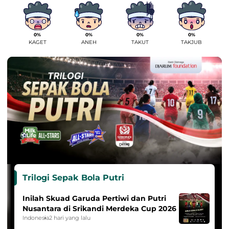
0%
0%
0%
0%
KAGET
ANEH
TAKUT
TAKJUB
Trilogi Sepak Bola Putri
Inilah Skuad Garuda Pertiwi dan Putri
Nusantara di Srikandi Merdeka Cup 2026
Indonesia
2 hari yang lalu