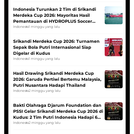
Indonesia Turunkan 2 Tim di Srikandi
Merdeka Cup 2026: Mayoritas Hasil
Pemantauan di HYDROPLUS Soccer
League
Indonesia
1 minggu yang lalu
Srikandi Merdeka Cup 2026: Turnamen
Sepak Bola Putri Internasional Siap
Digelar di Kudus
Indonesia
1 minggu yang lalu
Hasil Drawing Srikandi Merdeka Cup
2026: Garuda Pertiwi Bertemu Malaysia,
Putri Nusantara Hadapi Thailand
Indonesia
2 minggu yang lalu
Bakti Olahraga Djarum Foundation dan
PSSI Gelar Srikandi Merdeka Cup 2026 di
Kudus: 2 Tim Putri Indonesia Hadapi 6
Tim Asia
Indonesia
2 minggu yang lalu