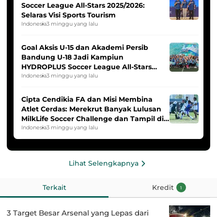
Soccer League All-Stars 2025/2026:
Selaras Visi Sports Tourism
Indonesia
3 minggu yang lalu
Goal Aksis U-15 dan Akademi Persib
Bandung U-18 Jadi Kampiun
HYDROPLUS Soccer League All-Stars
2025/2026
Indonesia
3 minggu yang lalu
Cipta Cendikia FA dan Misi Membina
Atlet Cerdas: Merekrut Banyak Lulusan
MilkLife Soccer Challenge dan Tampil di
HYDROPLUS Soccer League
Indonesia
3 minggu yang lalu
Lihat Selengkapnya
Terkait
Kredit
1
3 Target Besar Arsenal yang Lepas dari