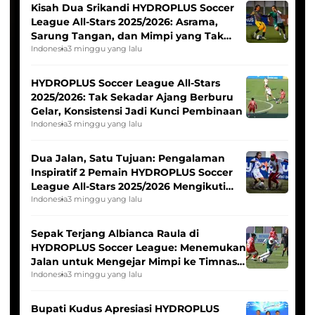
Kisah Dua Srikandi HYDROPLUS Soccer
League All-Stars 2025/2026: Asrama,
Sarung Tangan, dan Mimpi yang Tak
Pernah Padam
Indonesia
3 minggu yang lalu
HYDROPLUS Soccer League All-Stars
2025/2026: Tak Sekadar Ajang Berburu
Gelar, Konsistensi Jadi Kunci Pembinaan
Indonesia
3 minggu yang lalu
Dua Jalan, Satu Tujuan: Pengalaman
Inspiratif 2 Pemain HYDROPLUS Soccer
League All-Stars 2025/2026 Mengikuti
Seleksi Timnas Indonesia Putri
Indonesia
3 minggu yang lalu
Sepak Terjang Albianca Raula di
HYDROPLUS Soccer League: Menemukan
Jalan untuk Mengejar Mimpi ke Timnas
Indonesia Putri
Indonesia
3 minggu yang lalu
Bupati Kudus Apresiasi HYDROPLUS