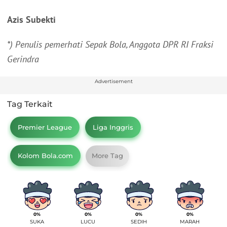
Azis Subekti
*) Penulis pemerhati Sepak Bola, Anggota DPR RI Fraksi
Gerindra
Advertisement
Tag Terkait
Premier League
Liga Inggris
Kolom Bola.com
More Tag
0%
0%
0%
0%
SUKA
LUCU
SEDIH
MARAH