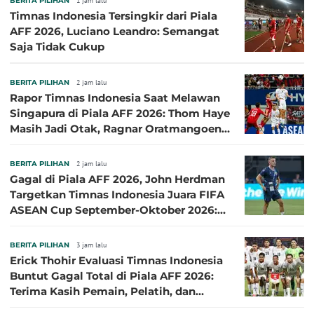
BERITA PILIHAN
1 jam lalu
Timnas Indonesia Tersingkir dari Piala
AFF 2026, Luciano Leandro: Semangat
Saja Tidak Cukup
BERITA PILIHAN
2 jam lalu
Rapor Timnas Indonesia Saat Melawan
Singapura di Piala AFF 2026: Thom Haye
Masih Jadi Otak, Ragnar Oratmangoen
Lumayan
BERITA PILIHAN
2 jam lalu
Gagal di Piala AFF 2026, John Herdman
Targetkan Timnas Indonesia Juara FIFA
ASEAN Cup September-Oktober 2026:
Sudah di Depan Mata
BERITA PILIHAN
3 jam lalu
Erick Thohir Evaluasi Timnas Indonesia
Buntut Gagal Total di Piala AFF 2026:
Terima Kasih Pemain, Pelatih, dan
Ofisial