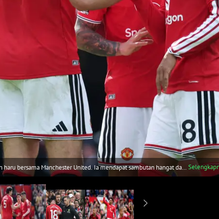
Selengkap
haru bersama Manchester United. Ia mendapat sambutan hangat dari
les)