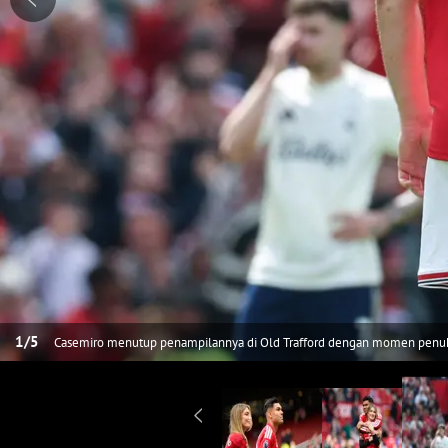
1
/
5
Casemiro menutup penampilannya di Old Trafford dengan momen penuh 
para suporter dalam laga melawan Nottingham Forest. (AFP/Darren Stap