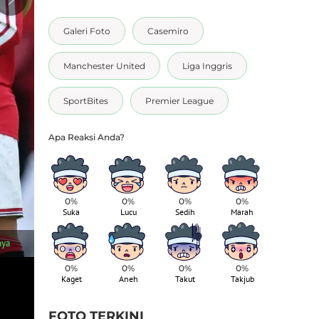
Galeri Foto
Casemiro
Manchester United
Liga Inggris
SportBites
Premier League
0%
0%
0%
0%
Suka
Lucu
Sedih
Marah
1
/
5
nya
Casemiro tampil sebagai starter dalam laga itu sebelum ditarik
di stadion. (AFP/Darren Staples)
0%
0%
0%
0%
Kaget
Aneh
Takut
Takjub
FOTO TERKINI