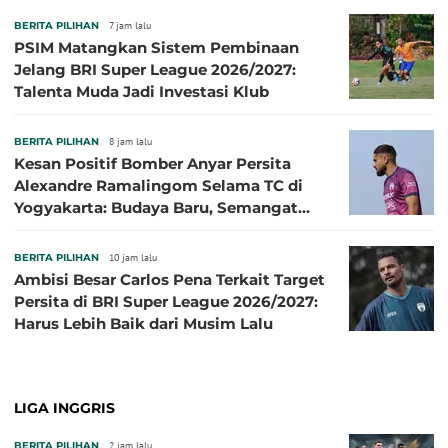
BERITA PILIHAN
7 jam lalu
PSIM Matangkan Sistem Pembinaan
Jelang BRI Super League 2026/2027:
Talenta Muda Jadi Investasi Klub
BERITA PILIHAN
8 jam lalu
Kesan Positif Bomber Anyar Persita
Alexandre Ramalingom Selama TC di
Yogyakarta: Budaya Baru, Semangat
Baru!
BERITA PILIHAN
10 jam lalu
Ambisi Besar Carlos Pena Terkait Target
Persita di BRI Super League 2026/2027:
Harus Lebih Baik dari Musim Lalu
LIGA INGGRIS
BERITA PILIHAN
2 jam lalu