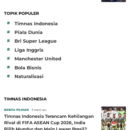
TOPIK POPULER
#
Timnas Indonesia
#
Piala Dunia
#
Bri Super League
#
Liga Inggris
#
Manchester United
#
Bola Bisnis
#
Naturalisasi
TIMNAS INDONESIA
BERITA PILIHAN
9 menit lalu
Timnas Indonesia Terancam Kehilangan
Rival di FIFA ASEAN Cup 2026, India
Pilih Mundur dan Main Lawan Brasil?