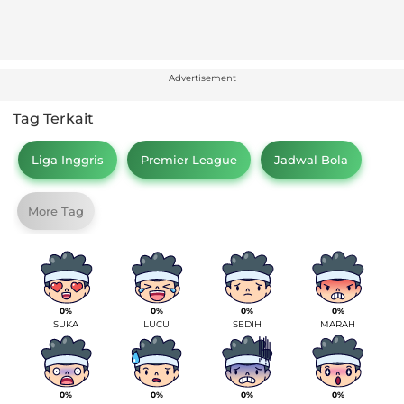
Advertisement
Tag Terkait
Liga Inggris
Premier League
Jadwal Bola
More Tag
0%
0%
0%
0%
SUKA
LUCU
SEDIH
MARAH
0%
0%
0%
0%