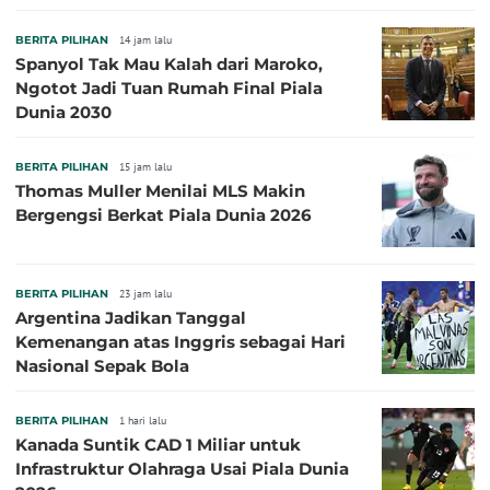
BERITA PILIHAN
14 jam lalu
Spanyol Tak Mau Kalah dari Maroko,
Ngotot Jadi Tuan Rumah Final Piala
Dunia 2030
BERITA PILIHAN
15 jam lalu
Thomas Muller Menilai MLS Makin
Bergengsi Berkat Piala Dunia 2026
BERITA PILIHAN
23 jam lalu
Argentina Jadikan Tanggal
Kemenangan atas Inggris sebagai Hari
Nasional Sepak Bola
BERITA PILIHAN
1 hari lalu
Kanada Suntik CAD 1 Miliar untuk
Infrastruktur Olahraga Usai Piala Dunia