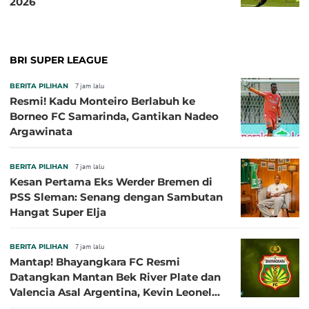
2026
BRI SUPER LEAGUE
BERITA PILIHAN
7 jam lalu
Resmi! Kadu Monteiro Berlabuh ke
Borneo FC Samarinda, Gantikan Nadeo
Argawinata
BERITA PILIHAN
7 jam lalu
Kesan Pertama Eks Werder Bremen di
PSS Sleman: Senang dengan Sambutan
Hangat Super Elja
BERITA PILIHAN
7 jam lalu
Mantap! Bhayangkara FC Resmi
Datangkan Mantan Bek River Plate dan
Valencia Asal Argentina, Kevin Leonel
Sibille