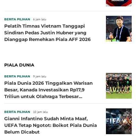
BERITA PILIHAN
6 jam lalu
Pelatih Timnas Vietnam Tanggapi
Sindiran Pedas Justin Hubner yang
Dianggap Remehkan Piala AFF 2026
PIALA DUNIA
BERITA PILIHAN
9 jam lalu
Piala Dunia 2026 Tinggalkan Warisan
Besar, Kanada Investasikan Rp17,9
Triliun untuk Olahraga Terbesar
Sepanjang Sejarah
BERITA PILIHAN
10 jam lalu
Gianni Infantino Sudah Minta Maaf,
UEFA Tetap Ngotot: Boikot Piala Dunia
Belum Dicabut