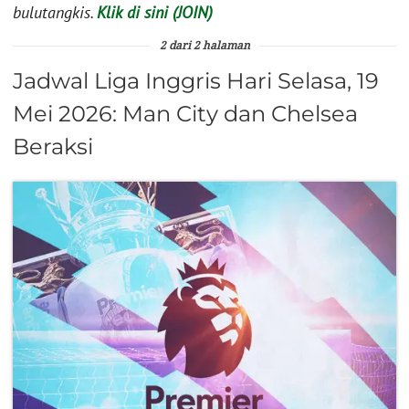
bulutangkis.
Klik di sini (JOIN)
2 dari 2 halaman
Jadwal Liga Inggris Hari Selasa, 19
Mei 2026: Man City dan Chelsea
Beraksi