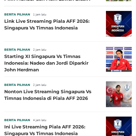
BERITA PILIHAN
1 jam lalu
Link Live Streaming Piala AFF 2026:
Singapura Vs Timnas Indonesia
BERITA PILIHAN
2 jam lalu
Starting XI Singapura Vs Timnas
Indonesia: Nadeo dan Jordi Diparkir
John Herdman
BERITA PILIHAN
2 jam lalu
Nonton Live Streaming Singapura Vs
Timnas Indonesia di Piala AFF 2026
BERITA PILIHAN
4 jam lalu
Ini Live Streaming Piala AFF 2026:
Singapura Vs Timnas Indonesia