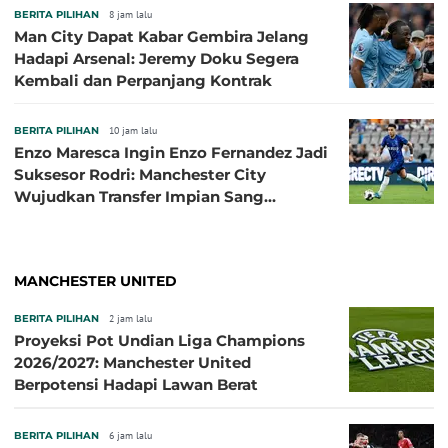
BERITA PILIHAN
8 jam lalu
Man City Dapat Kabar Gembira Jelang
Hadapi Arsenal: Jeremy Doku Segera
Kembali dan Perpanjang Kontrak
BERITA PILIHAN
10 jam lalu
Enzo Maresca Ingin Enzo Fernandez Jadi
Suksesor Rodri: Manchester City
Wujudkan Transfer Impian Sang
Pelatih?
MANCHESTER UNITED
BERITA PILIHAN
2 jam lalu
Proyeksi Pot Undian Liga Champions
2026/2027: Manchester United
Berpotensi Hadapi Lawan Berat
BERITA PILIHAN
6 jam lalu