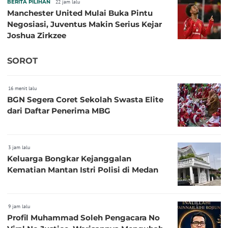
BERITA PILIHAN
22 jam lalu
Manchester United Mulai Buka Pintu
Negosiasi, Juventus Makin Serius Kejar
Joshua Zirkzee
SOROT
16 menit lalu
BGN Segera Coret Sekolah Swasta Elite
dari Daftar Penerima MBG
3 jam lalu
Keluarga Bongkar Kejanggalan
Kematian Mantan Istri Polisi di Medan
9 jam lalu
Profil Muhammad Soleh Pengacara No