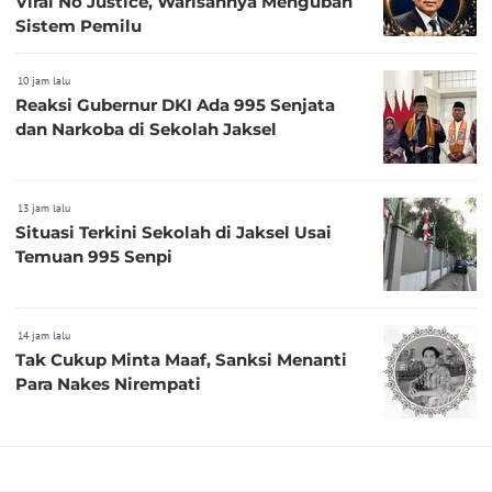
Viral No Justice, Warisannya Mengubah
Sistem Pemilu
10 jam lalu
Reaksi Gubernur DKI Ada 995 Senjata
dan Narkoba di Sekolah Jaksel
13 jam lalu
Situasi Terkini Sekolah di Jaksel Usai
Temuan 995 Senpi
14 jam lalu
Tak Cukup Minta Maaf, Sanksi Menanti
Para Nakes Nirempati