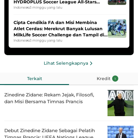
HYDROPLUS Soccer League All-Stars
2025/2026
Indonesia
3 minggu yang lalu
Cipta Cendikia FA dan Misi Membina
Atlet Cerdas: Merekrut Banyak Lulusan
MilkLife Soccer Challenge dan Tampil di
HYDROPLUS Soccer League
Indonesia
3 minggu yang lalu
Lihat Selengkapnya
Terkait
Kredit
1
Zinedine Zidane: Rekam Jejak, Filosofi,
dan Misi Bersama Timnas Prancis
Debut Zinedine Zidane Sebagai Pelatih
Timnas Prancis: UEFA Nations League