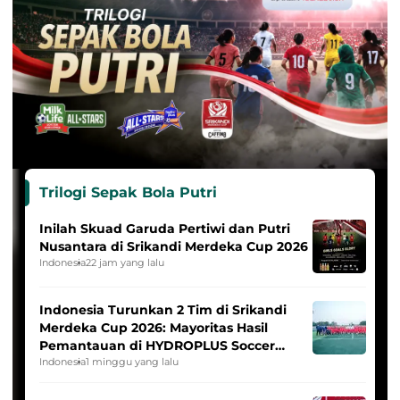
Trilogi Sepak Bola Putri
Inilah Skuad Garuda Pertiwi dan Putri
Nusantara di Srikandi Merdeka Cup 2026
Indonesia
22 jam yang lalu
Indonesia Turunkan 2 Tim di Srikandi
Merdeka Cup 2026: Mayoritas Hasil
Pemantauan di HYDROPLUS Soccer
League
Indonesia
1 minggu yang lalu