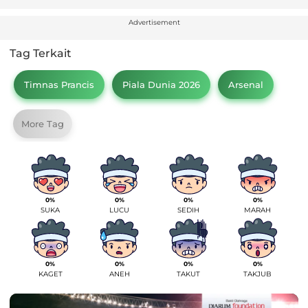
Advertisement
Tag Terkait
Timnas Prancis
Piala Dunia 2026
Arsenal
More Tag
0%
0%
0%
0%
SUKA
LUCU
SEDIH
MARAH
0%
0%
0%
0%
KAGET
ANEH
TAKUT
TAKJUB