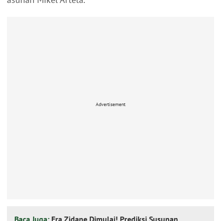
Advertisement
Baca Juga:
Era Zidane Dimulai! Prediksi Susunan