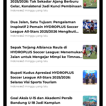
2025/2026: Tak Sekadar Ajang Berburu
Gelar, Konsistensi Jadi Kunci Pembinaan
Indonesia
2 minggu yang lalu
Dua Jalan, Satu Tujuan: Pengalaman
Inspiratif 2 Pemain HYDROPLUS Soccer
League All-Stars 2025/2026 Mengikuti
Seleksi Timnas Indonesia Putri
Indonesia
2 minggu yang lalu
Sepak Terjang Albianca Raula di
HYDROPLUS Soccer League: Menemukan
Jalan untuk Mengejar Mimpi ke Timnas
Indonesia Putri
Indonesia
3 minggu yang lalu
Bupati Kudus Apresiasi HYDROPLUS
Soccer League All-Stars 2025/2026:
Selaras Visi Sports Tourism
Indonesia
3 minggu yang lalu
Goal Aksis U-15 dan Akademi Persib
Bandung U-18 Jadi Kampiun