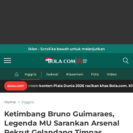
Iklan - Scroll ke bawah untuk melanjutkan
Inggris
Jadwal
Klasemen
Foto
Video
konten-konten Piala Dunia 2026 racikan khas Bola.com. Klik di sini!
EKSKLUSIF!
Home
Inggris
Ketimbang Bruno Guimaraes,
Legenda MU Sarankan Arsenal
Rekrut Gelandang Timnas