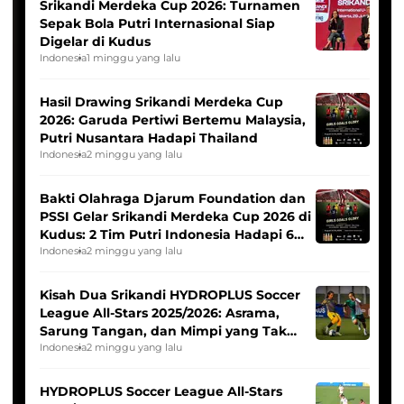
Srikandi Merdeka Cup 2026: Turnamen
Sepak Bola Putri Internasional Siap
Digelar di Kudus
Indonesia
1 minggu yang lalu
Hasil Drawing Srikandi Merdeka Cup
2026: Garuda Pertiwi Bertemu Malaysia,
Putri Nusantara Hadapi Thailand
Indonesia
2 minggu yang lalu
Bakti Olahraga Djarum Foundation dan
PSSI Gelar Srikandi Merdeka Cup 2026 di
Kudus: 2 Tim Putri Indonesia Hadapi 6
Tim Asia
Indonesia
2 minggu yang lalu
Kisah Dua Srikandi HYDROPLUS Soccer
League All-Stars 2025/2026: Asrama,
Sarung Tangan, dan Mimpi yang Tak
Pernah Padam
Indonesia
2 minggu yang lalu
HYDROPLUS Soccer League All-Stars