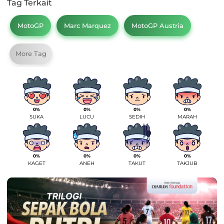
Tag Terkait
MotoGP
Marc Marquez
MotoGP Austria
More Tag
0%
0%
0%
0%
SUKA
LUCU
SEDIH
MARAH
0%
0%
0%
0%
KAGET
ANEH
TAKUT
TAKJUB