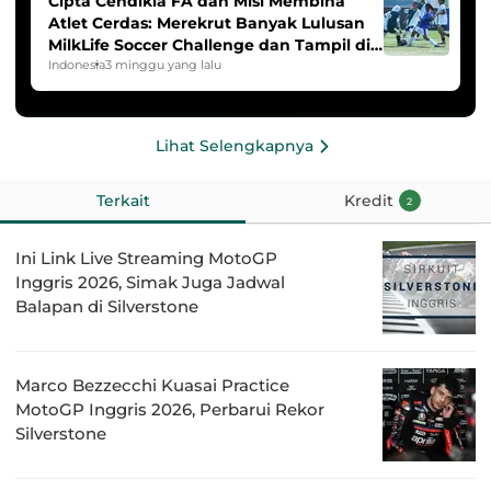
Cipta Cendikia FA dan Misi Membina
Atlet Cerdas: Merekrut Banyak Lulusan
MilkLife Soccer Challenge dan Tampil di
HYDROPLUS Soccer League
Indonesia
3 minggu yang lalu
Lihat Selengkapnya
Terkait
Kredit
2
Ini Link Live Streaming MotoGP
Inggris 2026, Simak Juga Jadwal
Balapan di Silverstone
Marco Bezzecchi Kuasai Practice
MotoGP Inggris 2026, Perbarui Rekor
Silverstone