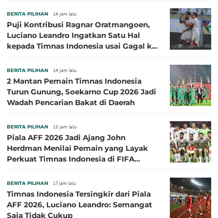
BERITA PILIHAN
14 jam lalu
Puji Kontribusi Ragnar Oratmangoen,
Luciano Leandro Ingatkan Satu Hal
kepada Timnas Indonesia usai Gagal ke
Semifinal Piala AFF 2026
BERITA PILIHAN
14 jam lalu
2 Mantan Pemain Timnas Indonesia
Turun Gunung, Soekarno Cup 2026 Jadi
Wadah Pencarian Bakat di Daerah
BERITA PILIHAN
15 jam lalu
Piala AFF 2026 Jadi Ajang John
Herdman Menilai Pemain yang Layak
Perkuat Timnas Indonesia di FIFA
ASEAN Cup 2026
BERITA PILIHAN
17 jam lalu
Timnas Indonesia Tersingkir dari Piala
AFF 2026, Luciano Leandro: Semangat
Saja Tidak Cukup