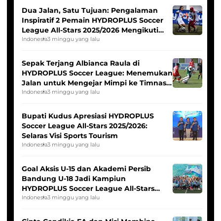
Dua Jalan, Satu Tujuan: Pengalaman
Inspiratif 2 Pemain HYDROPLUS Soccer
League All-Stars 2025/2026 Mengikuti
Seleksi Timnas Indonesia Putri
Indonesia
3 minggu yang lalu
Sepak Terjang Albianca Raula di
HYDROPLUS Soccer League: Menemukan
Jalan untuk Mengejar Mimpi ke Timnas
Indonesia Putri
Indonesia
3 minggu yang lalu
Bupati Kudus Apresiasi HYDROPLUS
Soccer League All-Stars 2025/2026:
Selaras Visi Sports Tourism
Indonesia
3 minggu yang lalu
Goal Aksis U-15 dan Akademi Persib
Bandung U-18 Jadi Kampiun
HYDROPLUS Soccer League All-Stars
2025/2026
Indonesia
3 minggu yang lalu