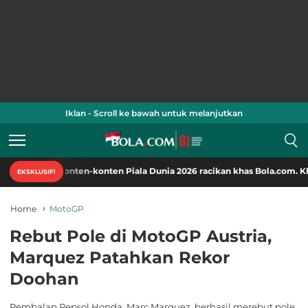
Iklan - Scroll ke bawah untuk melanjutkan
i konten-konten Piala Dunia 2026 racikan khas Bola.com. Klik di sini!
EKSKLUSIF!
Home
MotoGP
Rebut Pole di MotoGP Austria,
Marquez Patahkan Rekor
Doohan
Pembalap Repsol Honda, Marc Marquez, berhasil merebut pole