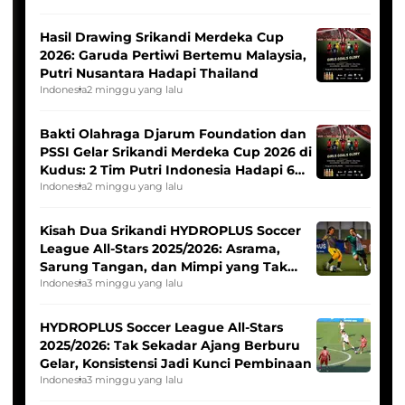
Hasil Drawing Srikandi Merdeka Cup
2026: Garuda Pertiwi Bertemu Malaysia,
Putri Nusantara Hadapi Thailand
Indonesia
2 minggu yang lalu
Bakti Olahraga Djarum Foundation dan
PSSI Gelar Srikandi Merdeka Cup 2026 di
Kudus: 2 Tim Putri Indonesia Hadapi 6
Tim Asia
Indonesia
2 minggu yang lalu
Kisah Dua Srikandi HYDROPLUS Soccer
League All-Stars 2025/2026: Asrama,
Sarung Tangan, dan Mimpi yang Tak
Pernah Padam
Indonesia
3 minggu yang lalu
HYDROPLUS Soccer League All-Stars
2025/2026: Tak Sekadar Ajang Berburu
Gelar, Konsistensi Jadi Kunci Pembinaan
Indonesia
3 minggu yang lalu