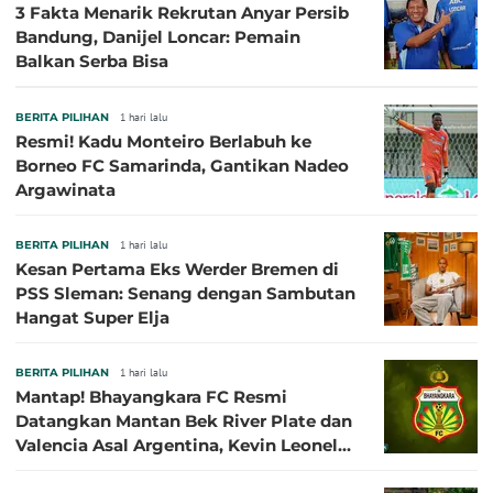
3 Fakta Menarik Rekrutan Anyar Persib
Bandung, Danijel Loncar: Pemain
Balkan Serba Bisa
BERITA PILIHAN
1 hari lalu
Resmi! Kadu Monteiro Berlabuh ke
Borneo FC Samarinda, Gantikan Nadeo
Argawinata
BERITA PILIHAN
1 hari lalu
Kesan Pertama Eks Werder Bremen di
PSS Sleman: Senang dengan Sambutan
Hangat Super Elja
BERITA PILIHAN
1 hari lalu
Mantap! Bhayangkara FC Resmi
Datangkan Mantan Bek River Plate dan
Valencia Asal Argentina, Kevin Leonel
Sibille