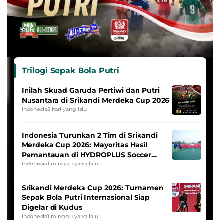
Trilogi Sepak Bola Putri
Inilah Skuad Garuda Pertiwi dan Putri
Nusantara di Srikandi Merdeka Cup 2026
Indonesia
2 hari yang lalu
Indonesia Turunkan 2 Tim di Srikandi
Merdeka Cup 2026: Mayoritas Hasil
Pemantauan di HYDROPLUS Soccer
League
Indonesia
1 minggu yang lalu
Srikandi Merdeka Cup 2026: Turnamen
Sepak Bola Putri Internasional Siap
Digelar di Kudus
Indonesia
1 minggu yang lalu