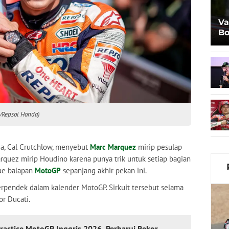
Va
Bo
Al
/Repsol Honda)
, Cal Crutchlow, menyebut
Marc Marquez
mirip pesulap
arquez mirip Houdino karena punya trik untuk setiap bagian
nue balapan
MotoGP
sepanjang akhir pekan ini.
terpendek dalam kalender MotoGP. Sirkuit tersebut selama
or Ducati.
ractice MotoGP Inggris 2026, Perbarui Rekor