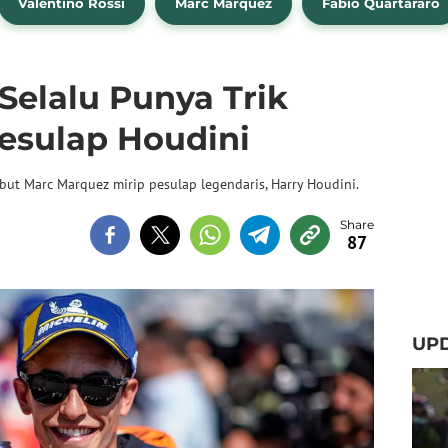
Valentino Rossi
Marc Marquez
Fabio Quartararo
Selalu Punya Trik
Pesulap Houdini
ut Marc Marquez mirip pesulap legendaris, Harry Houdini.
87
UPD