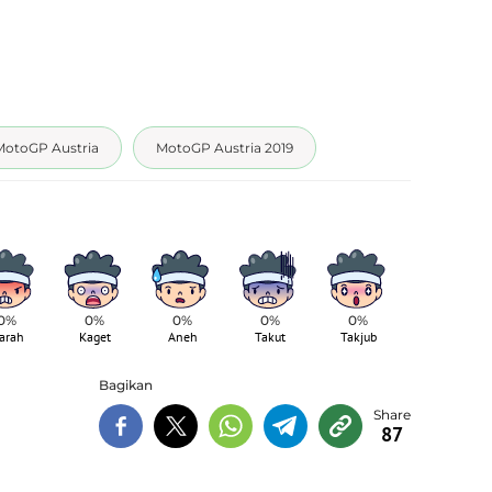
MotoGP Austria
MotoGP Austria 2019
0%
0%
0%
0%
0%
arah
Kaget
Aneh
Takut
Takjub
Bagikan
87