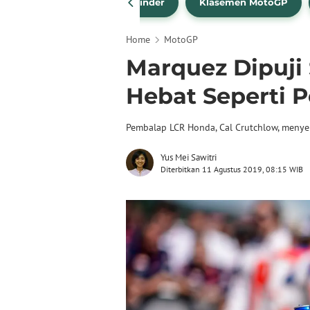
drea Dovizioso
Brad Binder
Klasemen MotoGP
Home
MotoGP
Marquez Dipuji 
Hebat Seperti 
Pembalap LCR Honda, Cal Crutchlow, menyeb
Yus Mei Sawitri
Diterbitkan 11 Agustus 2019, 08:15 WIB