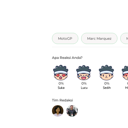
MotoGP
Marc Marquez
0%
0%
0%
Suka
Lucu
Sedih
M
Tim Redaksi