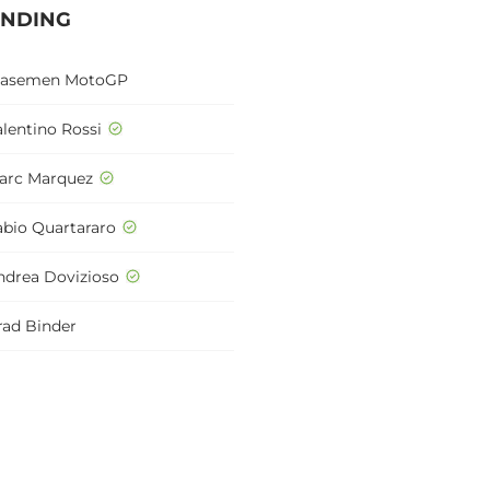
ENDING
lasemen MotoGP
alentino Rossi
arc Marquez
abio Quartararo
ndrea Dovizioso
rad Binder