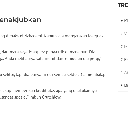
TR
enakjubkan
#
K
#
V
ang dimaksud Nakagami. Namun, dia mengatakan Marquez
#
M
i, dari mata saya, Marquez punya trik di mana pun. Dia
ja. Anda melihatnya satu menit dan kemudian dia pergi,"
#
F
#
A
tu sektor, tapi dia punya trik di semua sektor. Dia membalap
#
B
 cukup memberikan kredit atas apa yang dilakukannya,
, sangat spesial," imbuh Crutchlow.